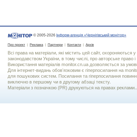
© 2005-2026
Інформ-агенція «Чернігівський монітор»
Про проект
|
Реклама
|
Партнери
|
Контакти
|
Архів
Всі права на матеріали, які містить цей сайт, охороняються у 
законодавством України, в тому числі, про авторське право і 
Використання матерiалiв monitor.cn.ua дозволяється за умов
Для iнтернет-видань обов'язковим є гiперпосилання на monito
для пошукових систем. Посилання та гіперпосилання повинні
виключно в першому чи в другому абзаці тексту.
Матеріали з позначкою (PR) друкуються на правах реклами..