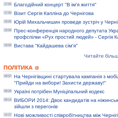
Благодійний концерт "В ім'я життя"
17:00
Візит Сергія Капліна до Чернігова
17:00
Юрій Михальчишин проведе зустріч у Черні
18:00
Прес-конференція народного депутата Укра
19:00
профспілки «Рух простий людей» - Сергія К
Вистава "Кайдашева сім'я"
19:00
Читайте більш
ПОЛІТИКА
На Чернігівщині стартувала кампанія з мобіл
08:07
"Прийди на вибори! Захисти державу!"
Україні потрібен Муніціпальний кодекс
08:09
ВИБОРИ 2014: Двоє кандидатів на ніжинськ
08:14
зійшли з перегонів
Нові можливості співробітництва між Черні
14:27