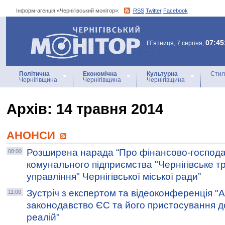
Інформ-агенція «Чернігівський монітор»:
RSS
Twitter
Facebook
Інформ-агенція
«Чернігівський монітор»
07:45
П`ятниця, 7 серпня,
Політична
Економічна
Культурна
Стил
Чернігівщина
Чернігівщина
Чернігівщина
Архiв: 14 травня 2014
АНОНСИ
Розширена нарада “Про фінансово-господар
08:00
комунального підприємства "Чернігівське 
управління" Чернігівської міської ради”
Зустріч з експертом та відеоконференція "
11:00
законодавство ЄС та його пристосування д
реалій"