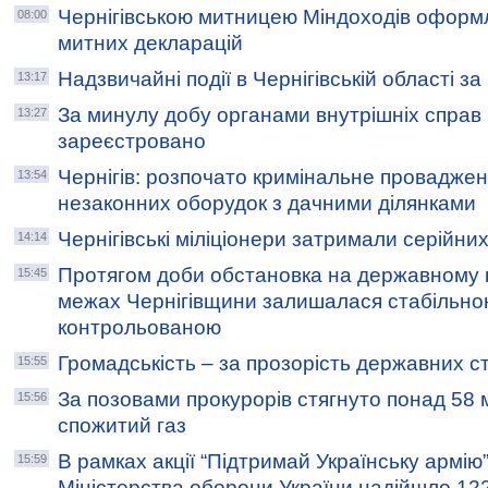
Чернігівською митницею Міндоходів оформ
08:00
митних декларацій
Надзвичайні події в Чернігівській області з
13:17
За минулу добу органами внутрішніх справ Ч
13:27
зареєстровано
Чернігів: розпочато кримінальне провадже
13:54
незаконних оборудок з дачними ділянками
Чернігівські міліціонери затримали серійних
14:14
Протягом доби обстановка на державному к
15:45
межах Чернігівщини залишалася стабільно
контрольованою
Громадськість – за прозорість державних с
15:55
За позовами прокурорів стягнуто понад 58 мл
15:56
спожитий газ
В рамках акції “Підтримай Українську армію
15:59
Міністерства оборони України надійшло 122