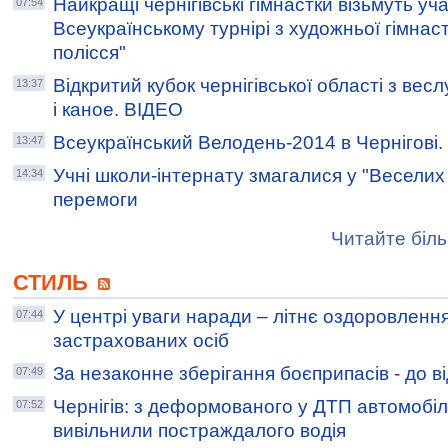
Найкращі чернігівські гімнастки візьмуть уча
07:54
Всеукраїнському турнірі з художньої гімна
полісся"
Відкритий кубок чернігівської області з ве
13:37
і каное. ВІДЕО
Всеукраїнський Велодень-2014 в Чернігові. 
13:47
Учні школи-інтернату змагалися у "Веселих
14:34
перемоги
Читайте біль
СТИЛЬ
У центрі уваги наради – літнє оздоровлення
07:44
застрахованих осіб
За незаконне зберігання боєприпасів - до в
07:49
Чернігів: з деформованого у ДТП автомобі
07:52
вивільнили постраждалого водія