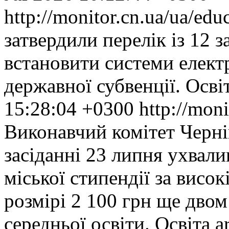
http://monitor.cn.ua/ua/ed
затвердили перелік із 12 з
встановити системи елект
державної субвенції.
Осві
15:28:04 +0300
http://mon
Виконавчий комітет Черніг
засіданні 23 липня ухвал
міської стипендії за висок
розмірі 2 100 грн ще двом
середньої освіти.
Освіта
a