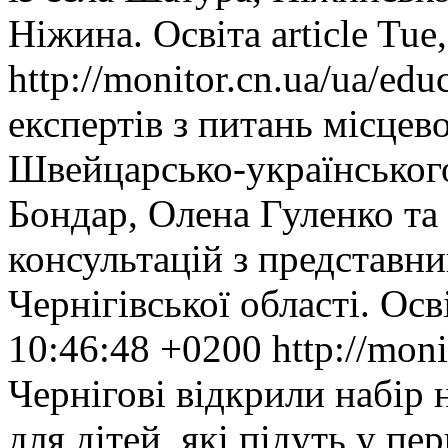
Ніжина.
Освіта
article
Tue,
http://monitor.cn.ua/ua/ed
експертів з питань місце
Швейцарсько-українсько
Бондар, Олена Гуленко т
консультацій з представн
Чернігівської області.
Осв
10:46:48 +0200
http://mon
Чернігові відкрили набір 
для дітей, які підуть у п