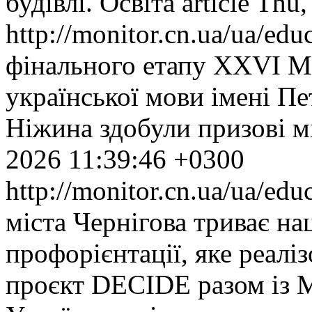
будівлі.
Освіта
article
Thu,
http://monitor.cn.ua/ua/ed
фінального етапу XXVI М
української мови імені Пе
Ніжина здобули призові м
2026 11:39:46 +0300
http://monitor.cn.ua/ua/ed
міста Чернігова триває на
профорієнтації, яке реал
проєкт DECIDE разом із М