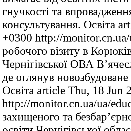
гнучкості та впровадження
консультування.
Освіта
art
+0300
http://monitor.cn.u
робочого візиту в Корюкі
Чернігівської ОВА В’ячесла
де оглянув новозбудоване
Освіта
article
Thu, 18 Jun 
http://monitor.cn.ua/ua/ed
захищеного та безбар’єрн
освіти Чернігівської обла