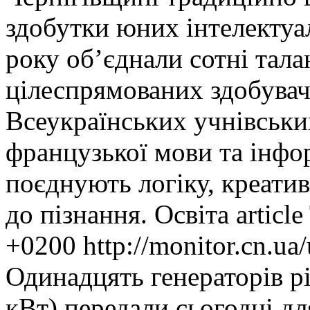
здобутки юних інтелектуа
року об’єднали сотні тала
цілеспрямованих здобувачів
Всеукраїнських учнівських
французької мови та інфор
поєднують логіку, креатив
до пізнання.
Освіта
article
+0200
http://monitor.cn.ua
Одинадцять генераторів рі
кВт) передали сьогодні дл