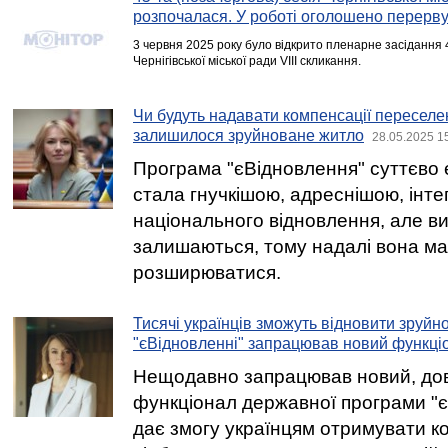
розпочалася. У роботі оголошено перерв
3 червня 2025 року було відкрито пленарне засідання 45
Чернігівської міської ради VIII скликання.
Чи будуть надавати компенсації переселен
залишилося зруйноване житло
28.05.2025 1
Програма "єВідновлення" суттєво
стала гнучкішою, адреснішою, інт
національного відновлення, але в
залишаються, тому надалі вона м
розширюватися.
Тисячі українців зможуть відновити зруйн
"єВідновленні" запрацював новий функці
Нещодавно запрацював новий, дов
функціонал державної програми "є
дає змогу українцям отримувати к