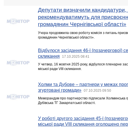
Депутати визначили кандидатури, 
рекомендуватимуть для присвоєн
громадянин Чернігівської області»
Учора продовжила свою роботу комісія з питань прис
громадянин Чернігівської області».
Відбулося засідання 46-ї (позачергової) сес
скликання
17.10.2025 08:41
У четвер, 16 жовтня 2025 року, відбулося пленарне засі
міської ради VIII скликання.
Холми та Дубове – партнери у межах прог
згуртовані громади»
07.10.2025 09:50
Меморандум про партнерство підписали Холминська г
Дубівська ТГ Закарпатської області.
У роботі другого засідання 45-ї (позачергов
міської ради VIII скликання оголошено пе