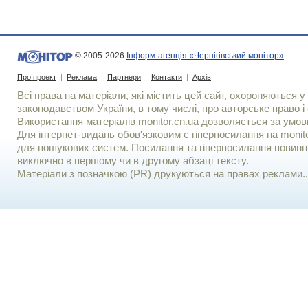
© 2005-2026
Інформ-агенція «Чернігівський монітор»
Про проект
|
Реклама
|
Партнери
|
Контакти
|
Архів
Всі права на матеріали, які містить цей сайт, охороняються у 
законодавством України, в тому числі, про авторське право і 
Використання матерiалiв monitor.cn.ua дозволяється за умов
Для iнтернет-видань обов'язковим є гiперпосилання на monito
для пошукових систем. Посилання та гіперпосилання повинні
виключно в першому чи в другому абзаці тексту.
Матеріали з позначкою (PR) друкуються на правах реклами..