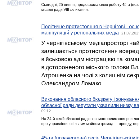
Сьогодні, 25 липня, продовжила свою роботу 45-а (поза
міської ради VIII скликання.
Політичне протистояння в Чернігові - ос
маніпуляцій у регіональних медіа
21.07.202
У чернігівському медіапросторі н
залишається протистояння всереди
військовою адміністрацією та ком
відстороненого міського голови В
Атрошенка на чолі з колишнім сек
Олександром Ломако.
Виконання обласного бюджету і зонування
обласної ради депутати ухвалили низку в
09:12
На 24-й сесії обласної ради восьмого скликання розгл
про управління спільним майном громад — оренду, пере
45-та (позачергова) сесія Чернігівської мі