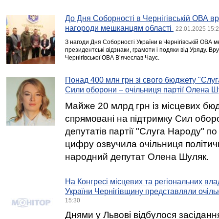
До Дня Соборності в Чернігівській ОВА в
нагороди мешканцям області
22.01.2025 15:
З нагоди Дня Соборності України в Чернігівській ОВА
президентські відзнаки, грамоти і подяки від Уряду. В
Чернігівської ОВА В’ячеслав Чаус.
Понад 400 млн грн зі свого бюджету "Слу
Сили оборони – очільниця партії Олена Ш
Майже 20 млрд грн із місцевих бюдж
спрямовані на підтримку Сил оборо
депутатів партії "Слуга Народу" по 
цифру озвучила очільниця політич
народний депутат Олена Шуляк.
На Конгресі місцевих та регіональних вл
України Чернігівщину представляли очіль
15:30
Днями у Львові відбулося засіданн