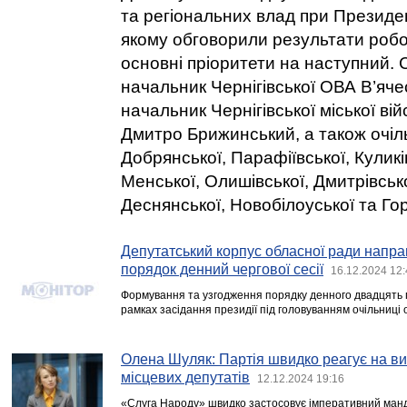
та регіональних влад при Президен
якому обговорили результати робот
основні пріоритети на наступний. 
начальник Чернігівської ОВА В’яче
начальник Чернігівської міської вій
Дмитро Брижинський, а також очіл
Добрянської, Парафіївської, Куликів
Менської, Олишівської, Дмитрівсько
Деснянської, Новобілоуської та Го
Депутатський корпус обласної ради напр
порядок денний чергової сесії
16.12.2024 12:
Формування та узгодження порядку денного двадцять пе
рамках засідання президії під головуванням очільниці
Олена Шуляк: Партія швидко реагує на ви
місцевих депутатів
12.12.2024 19:16
«Слуга Народу» швидко застосовує імперативний манда