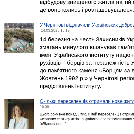
відбудову знищеного житла на тій с
де воно колись і розташовувалося.
У Чернігові відзначили Українських добров
14.03.2025 16:13
14 березня на честь Захисників Ук
змагань минулого вшанував пам’ять 
імені Українського інституту націон
рухівців – борців за незалежність У
до пам'ятного каменя «Борцям за 
Жовтень 1992 р.» у Чернігові регі
представник Інституту.
Скільки переселенців отримали нове житл
16:09
Цього року вже понад 5 тис. сімей переселенців отрима
житлових сертифікатів на купівлю нового помешкання
"єВідновлення".