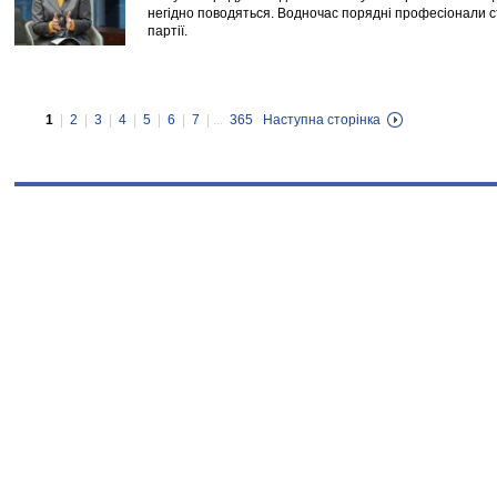
негідно поводяться. Водночас порядні професіонали 
партії.
1
|
2
|
3
|
4
|
5
|
6
|
7
| ...
365
Наступна сторінка