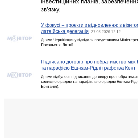
інвестиційних планів, забезпеченн
зв’язку.
У фокусі – проєкти з відновлення: з візито
латвійська делегація
27.03.2026 12:12
Днями Чернігівщину відвідали представники Міністерс
Посольства Латвії.
Підписано договір про побратимство між
та парафією Еш-кам-Рідлі графства Кент
Днями відбулося підписання договору про побратимст
селищною радою та парафіяльною радою Еш-кам-Рідлі
Британія).