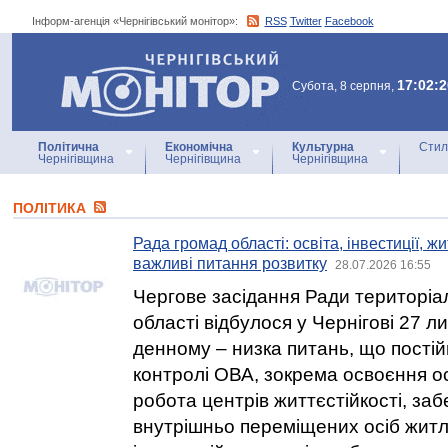
Інформ-агенція «Чернігівський монітор»:
RSS
Twitter
Facebook
Інформ-агенція
«Чернігівський монітор»
17:02:2
Субота, 8 серпня,
Політична
Економічна
Культурна
Стил
Чернігівщина
Чернігівщина
Чернігівщина
ПОЛІТИКА
Рада громад області: освіта, інвестиції, ж
важливі питання розвитку
28.07.2026 16:55
Чергове засідання Ради територіа
області відбулося у Чернігові 27 л
денному – низка питань, що постійн
контролі ОВА, зокрема освоєння ос
робота центрів життєстійкості, за
внутрішньо переміщених осіб жит