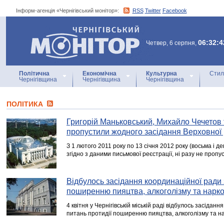
Інформ-агенція «Чернігівський монітор»:
RSS
Twitter
Facebook
Інформ-агенція
«Чернігівський монітор»
06:32:4
Четвер, 6 серпня,
Політична
Економічна
Культурна
Стил
Чернігівщина
Чернігівщина
Чернігівщина
ПОЛІТИКА
Григорій Маньковський, Михайло Чечетов 
пропустили жодного засідання Верховної
З 1 лютого 2011 року по 13 січня 2012 року (восьма і дев
згідно з даними письмової реєстрації, ні разу не проп
Відбулось засідання координаційної ради 
поширенню пияцтва, алкоголізму та нарко
4 квітня у Чернігівській міській раді відбулось засіданн
питань протидії поширенню пияцтва, алкоголізму та на