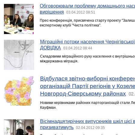
Обговорювали проблему домашнього насил
вирішення
03.04.2012 08:51
Прес-конференція, присвячена старту проекту "Залиш
експертному клубі "Чиста політика".
Міграційні потоки населення Чернігівської 
ДОВІДКА
03.04.2012 08:44
Складовими міграційного руху населення є внутрішньо
міждержавна міграція.
Відбулася звітно-виборні конфере
організацій Партії регіонів у Козел
Новгород-Сіверському районах
02.
Новими керівниками районих парторганізацій стали Ле
Кауфман.
Вісімнадцятирічних випускників шкіл цієї 
призиватимуть
02.04.2012 09:35