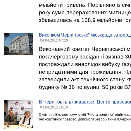
мільйони гривень. Порівняно із сі
року сума перерахованих митнице
збільшилась на 168,9 мільйонів гр
Виконком Чернігівської міськради затверд
04.04.2012 07:29
Виконавчий комітет Чернігівської м
позачерговому засіданні визнав 30
постраждали внаслідок вибуху газ
непридатними для проживання. Чл
затвердили акт технічного стану 
будинку № 36 по вулиці 50 років 
В Чернігові відкривається Центр правово
03.04.2012 16:19
3 квітня в Експертному клубі “Чиста політика” відбула
безкоштовної правової допомоги безробітним м.Черніг