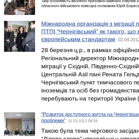
Таку особливість весняної призовної кампанії озвучив з
обласного військового комісара полковник Юрій Борисо
Міжнародна організація з міграції 
ПТПІ “Чернігівський” як такого, що 
європейським стандартам
02.04.201
28 березня ц.р., в рамках офіційног
Регіональний директор Міжнародної
міграції у Східній, Південно-Східні
Центральній Азії пані Рената Гельд
Чернігівський пункт тимчасового 
іноземців та осіб без громадянства
перебувають на території України 
“Розвиток доступного житла на Чернігівщи
проблеми”
31.03.2012 08:58
Такою була тема чергового засіда
“Ділове слово” управління у справ