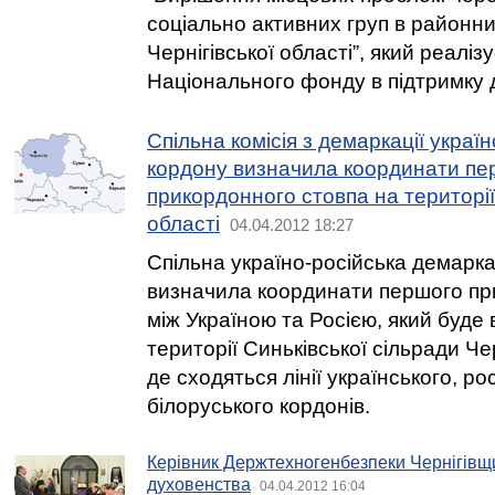
соціально активних груп в районн
Чернігівської області”, який реаліз
Національного фонду в підтримку д
Спільна комісія з демаркації украї
кордону визначила координати пе
прикордонного стовпа на території 
області
04.04.2012 18:27
Спільна україно-російська демарка
визначила координати першого пр
між Україною та Росією, який буде
території Синьківської сільради Чер
де сходяться лінії українського, ро
білоруського кордонів.
Керівник Держтехногенбезпеки Чернігівщи
духовенства
04.04.2012 16:04