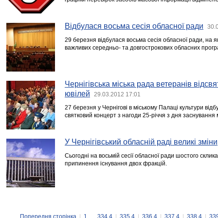
Відбулася восьма сесія обласної ради
30.
29 березня відбулася восьма сесія обласної ради, на 
важливих середньо- та довгострокових обласних прогр
Чернігівська міська рада ветеранів відсв
ювілей
29.03.2012 17:01
27 березня у Чернігові в міському Палаці культури відб
святковий концерт з нагоди 25-річчя з дня заснування м
У Чернігівський обласній раді великі зміни
Сьогодні на восьмій сесії обласної ради шостого скли
припинення існування двох фракцій.
Попередня сторінка
|
1
...
334.4
|
335.4
|
336.4
|
337.4
|
338.4
|
33