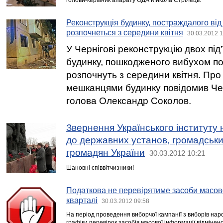
голови-керівник апарату ОДА Микола Стрілець.
Реконструкція будинку, постраждалого від 
розпочнеться з середини квітня
30.03.2012 1
У Чернігові реконструкцію двох під
будинку, пошкодженого вибухом по
розпочнуть з середини квітня. Про ц
мешканцями будинку повідомив Чер
голова Олександр Соколов.
Звернення Українського інституту 
до державних установ, громадськи
громадян України
30.03.2012 10:21
Шановні співвітчизники!
Податкова не перевірятиме засоби масово
кварталі
30.03.2012 09:58
На період проведення виборчої кампанії з виборів наро
графіки перевірок засобів масової інформації відмінено