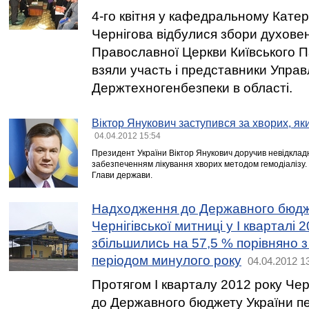
4-го квітня у кафедральному Кате
Чернігова відбулися збори духовен
Православної Церкви Київського Па
взяли участь і представники Управ
Держтехногенбезпеки в області.
Віктор Янукович заступився за хворих, як
04.04.2012 15:54
Президент України Віктор Янукович доручив невідклад
забезпеченням лікування хворих методом гемодіалізу.
Глави держави.
Надходження до Державного бюдже
Чернігівської митниці у І кварталі 
збільшились на 57,5 % порівняно з
періодом минулого року
04.04.2012 1
Протягом І кварталу 2012 року Че
до Державного бюджету України п