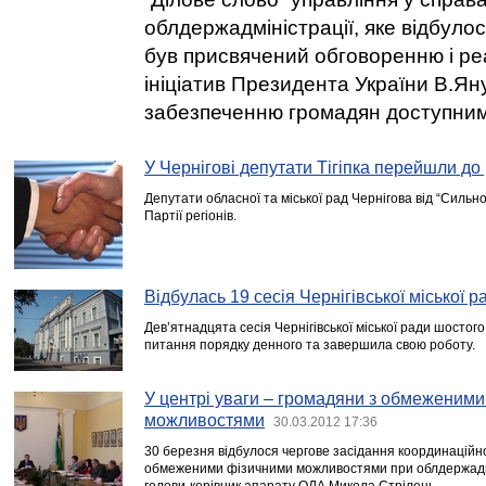
облдержадміністрації, яке відбулос
був присвячений обговоренню і реа
ініціатив Президента України В.Ян
забезпеченню громадян доступни
У Чернігові депутати Тігіпка перейшли до 
Депутати обласної та міської рад Чернігова від “Сильн
Партії регіонів.
Відбулась 19 сесія Чернігівської міської р
Дев’ятнадцята сесія Чернігівської міської ради шостог
питання порядку денного та завершила свою роботу.
У центрі уваги – громадяни з обмеженим
можливостями
30.03.2012 17:36
30 березня відбулося чергове засідання координаційно
обмеженими фізичними можливостями при облдержадмін