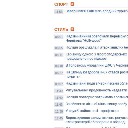
СПОРТ
Завершився ХХІІІ Міжнародний турнір
11:53
СТИЛЬ
Надзвичайники розпочали перевірку о
08:01
Чернігова "Hollywood"
Поліція розшукала п’ятьох зниклих без
08:05
Керівнику одного з лісогосподарських
08:11
повідомлено про підозру
В Головному управлінні ДФС у Чернігі
08:18
На 189-му км дороги Н-07 стався роз
08:27
покриття
Надзвичайні події в Чернігівській обла
09:07
Рятувальники продовжують надавати 
11:30
Поліція повторно затримала зловмисн
11:40
За вбивство літньої жінки винну особ
11:43
У службі зайнятості - профіквест
12:39
Впровадження стимулюючого регулюва
12:45
електроенергії обговорено в облраді