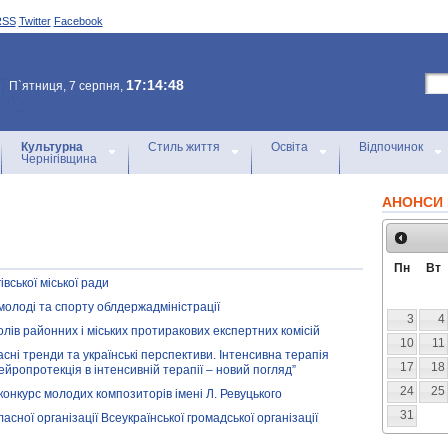
RSS
Twitter
Facebook
17:14:48
П`ятниця, 7 серпня,
Культурна
Стиль життя
Освіта
Відпочинок
Чернігівщина
АНОНСИ 
Пн
Вт
вської міської ради
 молоді та спорту облдержадміністрації
3
4
олів районних і міських протиракових експертних комісій
10
11
сні тренди та українські перспективи. Інтенсивна терапія
17
18
ейропротекція в інтенсивній терапії – новий погляд”
24
25
онкурс молодих композиторів імені Л. Ревуцького
31
ласної організації Всеукраїнської громадської організації