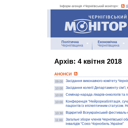
Інформ-агенція «Чернігівський монітор»:
Інформ-агенція
«Чернігівський монітор»
Політична
Економічна
Чернігівщина
Чернігівщина
Архiв: 4 квітня 2018
АНОНСИ
Засідання виконавчого комітету Чернігі
09:00
Засідання колегії Департаменту сім’ї,
10:00
Семінар-нарада лікарів-онкологів та г
10:00
Конференція “Нейрореабілітація, суча
10:00
пацієнтів із епілептичним статусом. Н
Відкритий Всеукраїнський фестиваль-к
10:30
Загальні збори членів Чернігівської об
11:00
інвалідів “Союз Чорнобиль України”