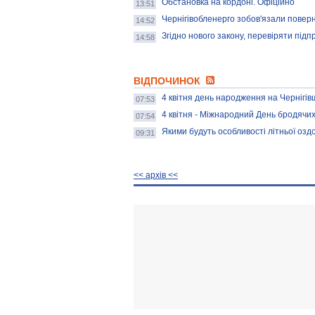
Обстановка на кордоні. Офіційно
13:51
Чернігівобленерго зобов'язали повер
14:52
Згідно нового закону, перевіряти пі
14:58
ВІДПОЧИНОК
4 квітня день народження на Чернігів
07:53
4 квітня - Міжнародний День бродячи
07:54
Якими будуть особливості літньої озд
09:31
<< архiв <<