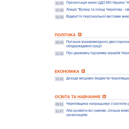
Презентація книги ЦДО МО України “Н
15:00
Лекція "Вулиці та площі Чернігова - сві
15:00
Відкриття персональної виставки жив
15:00
ПОЛІТИКА
Питання взаємовигідного двостороннь
09:40
облдержадміністрації
Про державну підтримку аграріїв Черн
12:52
ЕКОНОМІКА
Доходи місцевих бюджетів Чернігівщи
12:41
ОСВІТА ТА НАВЧАННЯ
Чернігівщина напрацьовує стратегію р
09:51
Аби розвіяти всі сумніви, спільна ком
11:47
організаціям