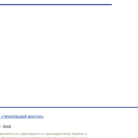
 «Чернігівський монітор»
|
Архів
хороняються у відповідності із законодавством України, в