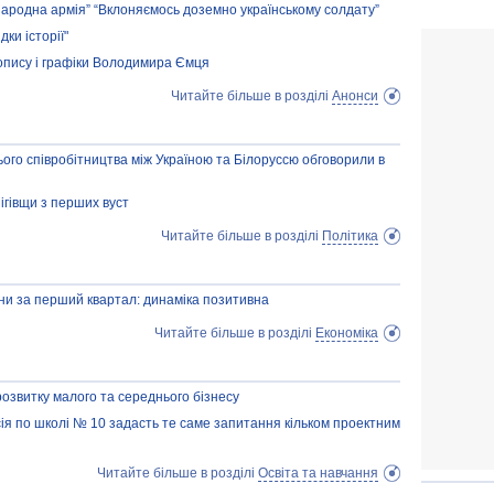
ародна армія” “Вклоняємось доземно українському солдату”
дки історії"
опису і графіки Володимира Ємця
Читайте більше в розділі
Анонси
ого співробітництва між Україною та Білоруссю обговорили в
ігівщи з перших вуст
Читайте більше в розділі
Політика
ни за перший квартал: динаміка позитивна
Читайте більше в розділі
Економіка
озвитку малого та середнього бізнесу
ісія по школі № 10 задасть те саме запитання кільком проектним
Читайте більше в розділі
Освіта та навчання