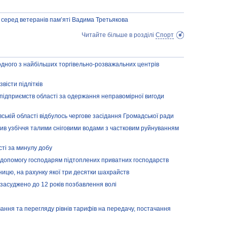
 серед ветеранів пам’яті Вадима Третьякова
Читайте більше в розділі
Спорт
дного з найбільших торгівельно-розважальних центрів
вісти підлітків
 підприємств області за одержання неправомірної вигоди
вській області відбулось чергове засідання Громадської ради
мив узбіччя талими сніговими водами з частковим руйнуванням
сті за минулу добу
допомогу господарям підтоплених приватних господарств
ицю, на рахунку якої три десятки шахрайств
у засуджено до 12 років позбавлення волі
ння та перегляду рівнів тарифів на передачу, постачання