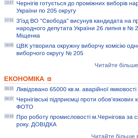
Чернігів готується до проміжних виборів н
13:27
України по 205 округу
З’їзд ВО "Свобода" висунув кандидата на п
17:31
народного депутата України 26 липня в № 2
Міщенка
ЦВК утворила окружну виборчу комісію од
18:05
виборчого округу № 205
Читайте більше
ЕКОНОМІКА
Ліквідовано 65000 кв.м. аварійної ямковості
09:15
Чернігівські підприємці проти обов’язкових 
09:37
ФОТО
Про роботу промисловості м.Чернігова за с
10:19
року. ДОВІДКА
Читайте більше в