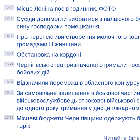
Місце Леніна посів годинник. ФОТО
12:12
Сусіди допомогли вибратися з палаючого б
12:38
сину господарки помешкання
Про перспективи створення молочного коо
14:08
громадами Ніжинщини
Обстановка на кордоні
14:43
Чернігівські спецпризначенці отримали пос
15:24
бойових дій
Відзначили переможців обласного конкурсу 
15:37
За самовільне залишення військової части
16:36
військовослужбовець строкової військової
до одного року тримання у дисциплінарном
Місцеві бюджети Чернігівщини одержують бі
17:52
торік
Читайте біль