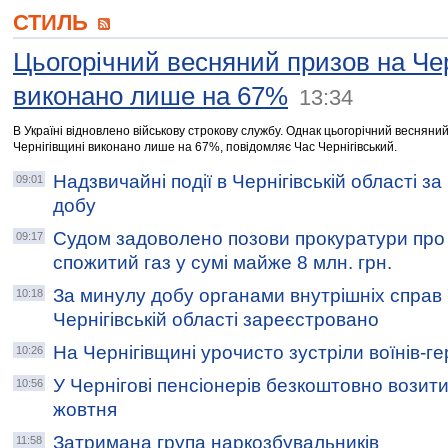
СТИЛЬ
Цьогорічний весняний призов на Чер
виконано лише на 67%
13:34
В Україні відновлено військову строкову службу. Однак цьогорічний весняни
Чернігівщині виконано лише на 67%, повідомляє Час Чернігівський.
Надзвичайні події в Чернігівській області з
09:01
добу
Судом задоволено позови прокуратури про 
09:17
спожитий газ у сумі майже 8 млн. грн.
За минулу добу органами внутрішніх справ
10:18
Чернігівській області зареєстровано
На Чернігівщині урочисто зустріли воїнів-ге
10:26
У Чернігові пенсіонерів безкоштовно возити
10:56
жовтня
Затримана група наркозбувальників
11:58