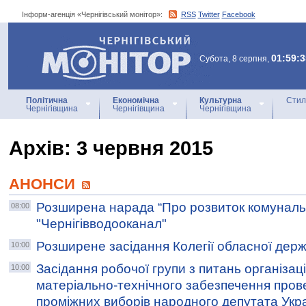
Інформ-агенція «Чернігівський монітор»:
RSS
Twitter
Facebook
Інформ-агенція
«Чернігівський монітор»
01:59:3
Субота, 8 серпня,
Політична
Економічна
Культурна
Стил
Чернігівщина
Чернігівщина
Чернігівщина
Архiв: 3 червня 2015
АНОНСИ
Розширена нарада “Про розвиток комуналь
08:00
"Чернігівводооканал"
Розширене засідання Колегії обласної держа
10:00
Засідання робочої групи з питань організац
10:00
матеріально-технічного забезпечення прове
проміжних виборів народного депутата Укр