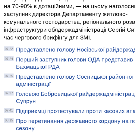
на 70-90% є дотаційними, — на цьому наголоси
заступник директора Департаменту житлово-
комунального господарства, регіонального розв
інфраструктури облдержадміністрації Сергій Си
час чергового брифінгу для ЗМІ.
Представлено голову Носівської райдержад
07:22
Перший заступник голови ОДА представив 
07:24
Бахмацької РДА
Представлено голову Сосницької районної
07:25
адміністрації
Головою Бобровицької райдержадміністрац
07:27
Супрун
Підприємці протестували проти касових ап
07:41
Про перетинання державного кордону на п
08:15
сезону