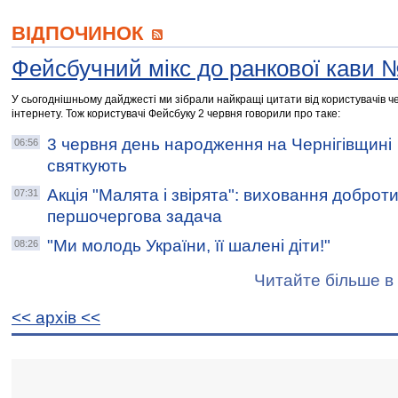
ВІДПОЧИНОК
Фейсбучний мікс до ранкової кави 
У сьогоднішньому дайджесті ми зібрали найкращі цитати від користувачів че
інтернету. Тож користувачі Фейсбуку 2 червня говорили про таке:
3 червня день народження на Чернігівщині
06:56
святкують
Акція "Малята і звірята": виховання доброти
07:31
першочергова задача
"Ми молодь України, її шалені діти!"
08:26
Читайте більше в 
<< архiв <<