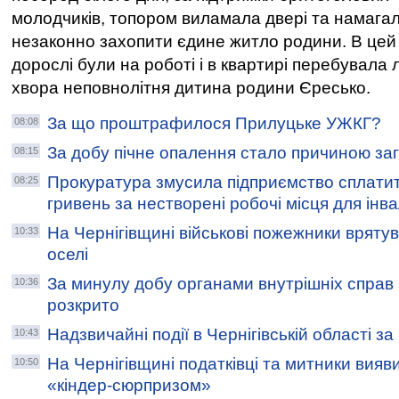
молодчиків, топором виламала двері та намага
незаконно захопити єдине житло родини. В цей
дорослі були на роботі і в квартирі перебувала
хвора неповнолітня дитина родини Єресько.
За що проштрафилося Прилуцьке УЖКГ?
08:08
За добу пічне опалення стало причиною заг
08:15
Прокуратура змусила підприємство сплатит
08:25
гривень за нестворені робочі місця для інва
На Чернігівщині військові пожежники врятув
10:33
оселі
За минулу добу органами внутрішніх справ Ч
10:36
розкрито
Надзвичайні події в Чернігівській області з
10:43
На Чернігівщині податківці та митники вияви
10:50
«кіндер-сюрпризом»