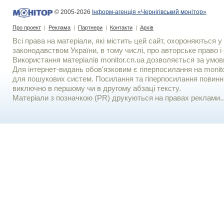
© 2005-2026
Інформ-агенція «Чернігівський монітор»
Про проект
|
Реклама
|
Партнери
|
Контакти
|
Архів
Всі права на матеріали, які містить цей сайт, охороняються у 
законодавством України, в тому числі, про авторське право і 
Використання матерiалiв monitor.cn.ua дозволяється за умов
Для iнтернет-видань обов'язковим є гiперпосилання на monito
для пошукових систем. Посилання та гіперпосилання повинні
виключно в першому чи в другому абзаці тексту.
Матеріали з позначкою (PR) друкуються на правах реклами..