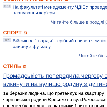
На факультеті менеджменту ЧДІЕУ провед
11:23
планування кар’єри
Читайте більше в розділі
СПОРТ
Військова "гвардія" - срібний призер чемпі
08:23
району з футзалу
Читайте біль
СТИЛЬ
Громадськість попередила чергову 
викинути на вулицю родину з дити
19 березня людина, що претендує на квартиру
чернігівської родини Єресько по вул.Рокоссовсь
посеред білого дня, за підтримки бритоголових