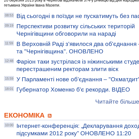
20 березня 2013 року в Чернігові відзначили 374-у річницю від дня народж
гетьмана України Івана Мазепи.
Від сьогодні в поїзди не пускатимуть без п
08:53
Перспективи розвитку сільських територій
09:19
Чернігівщини обговорили на нараді
В Верховній Раді з'явилося два об'єднання 
11:59
та "Чернігівщина". ОНОВЛЕНО
Фаріон таки зустрілася із ніжинськими сту
12:48
перестрашеним ректорам злити віск
У Парламенті нове об’єднання – "Охматдит
15:59
Губернатор Хоменко б'є рекорди. ВІДЕО
18:01
Читайте більше
ЕКОНОМІКА
Інтернет-конференція: „Декларування дохо
10:00
підсумками 2012 року” ОНОВЛЕНО 11:20