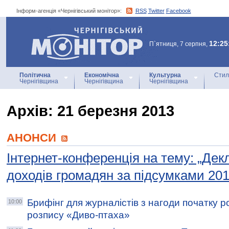
Інформ-агенція «Чернігівський монітор»:
RSS
Twitter
Facebook
Інформ-агенція
«Чернігівський монітор»
12:25
П`ятниця, 7 серпня,
Політична
Економічна
Культурна
Стил
Чернігівщина
Чернігівщина
Чернігівщина
Архiв: 21 березня 2013
АНОНСИ
Інтернет-конференція на тему: „Де
доходів громадян за підсумками 201
Брифінг для журналістів з нагоди початку ро
10:00
розпису «Диво-птаха»