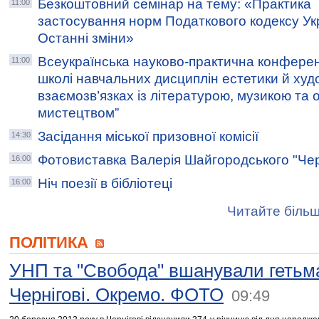
Безкоштовний семінар на тему: «Практика
11:00
застосування норм Податкового кодексу Ук
Останні зміни»
Всеукраїнська науково-практична конферен
11:00
школі навчальних дисциплін естетики й худ
взаємозв’язках із літературою, музикою та
мистецтвом”
Засідання міської призовної комісії
14:30
Фотовиставка Валерія Шайгородського "Черні
16:00
Ніч поезії в бібліотеці
16:00
Читайте більш
ПОЛІТИКА
УНП та "Свобода" вшанували гетьм
Чернігові. Окремо. ФОТО
09:49