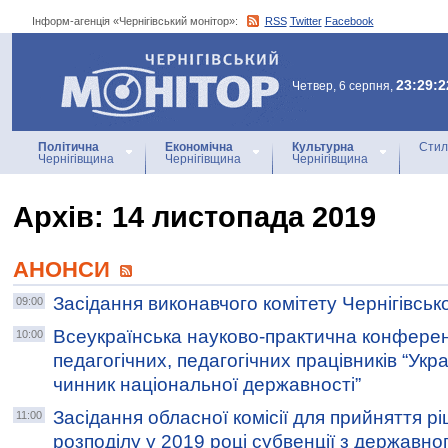
Інформ-агенція «Чернігівський монітор»:
RSS
Twitter
Facebook
Інформ-агенція
«Чернігівський монітор»
23:29:2
Четвер, 6 серпня,
Політична
Економічна
Культурна
Стил
Чернігівщина
Чернігівщина
Чернігівщина
Архiв: 14 листопада 2019
АНОНСИ
Засідання виконавчого комітету Чернігівсько
09:00
Всеукраїнська науково-практична конферен
10:00
педагогічних, педагогічних працівників “Укр
чинник національної державності”
Засідання обласної комісії для прийняття 
11:00
розподілу у 2019 році субвенції з державн