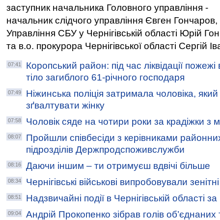
заступник начальника Головного управління -
начальник слідчого управління Євген Гончаров,
Управління СБУ у Чернігівській області Юрій Го
та в.о. прокурора Чернігівської області Сергій Ів
Коропський район: під час ліквідації пожежі
07:41
тіло загиблого 61-річного господаря
Ніжинська поліція затримала чоловіка, яки
07:49
зґвалтувати жінку
Чоловік сяде на чотири роки за крадіжки з 
07:58
Пройшли співбесіди з керівниками районни
08:07
підрозділів Держпродспоживслужби
Даючи іншим – ти отримуєш вдвічі більше
08:16
Чернігівські військові випробовували зенітн
08:34
Надзвичайні події в Чернігівській області з
08:51
Андрій Прокопенко зібрав голів об’єднаних
09:04