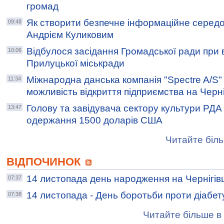
громад
Як створити безпечне інформаційне серед
09:48
Андрієм Куликовим
Відбулося засідання Громадської ради при 
10:06
Прилуцької міськради
Міжнародна данська компанія "Spectre A/S"
11:34
можливість відкриття підприємства на Черні
Голову та завідувача сектору культури РДА
13:47
одержання 1500 доларів США
Читайте біль
ВІДПОЧИНОК
14 листопада день народження на Чернігів
07:37
14 листопада - День боротьби проти діабет
07:38
Читайте більше в 