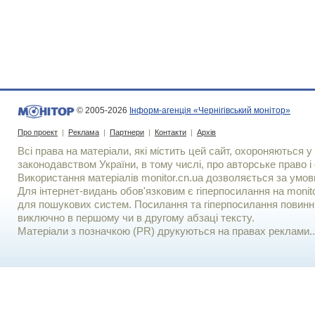
© 2005-2026
Інформ-агенція «Чернігівський монітор»
Про проект
|
Реклама
|
Партнери
|
Контакти
|
Архів
Всі права на матеріали, які містить цей сайт, охороняються у 
законодавством України, в тому числі, про авторське право і 
Використання матерiалiв monitor.cn.ua дозволяється за умов
Для iнтернет-видань обов'язковим є гiперпосилання на monito
для пошукових систем. Посилання та гіперпосилання повинні
виключно в першому чи в другому абзаці тексту.
Матеріали з позначкою (PR) друкуються на правах реклами..