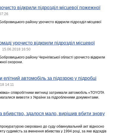
рочисто відкрили підрозділ місцевої пожежної
07:26
 Бобровицького району урочисто відкрили підрозділ місцевої
омаді урочисто відкрили підрозділ місцевої
15.06.2018 16:50
 Бобровицького району Чернігівської області урочисто відкрили
жної охорони.
 елітний автомобіль за підозрою у підробці
18 14:11
ьківка» співробітники митниці затримали автомобіль «TOYOTA
агалися вивезти з України за підробленими документами.
 за вбивство, здалося мало, вирішив вбити знову
 прокуратурою скеровано до суду обвинувальний акт відносно
яту судимість за вчинення вбивства у 1994 році, за яке відсидів