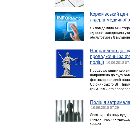
Корюківський цент
лідерів медичної
Як повідомило Міністер
здоров’я завершила укл
обслуговують 8 мільйонів
Направлено до су
провадженні за ф
поліції
16.06.2018 07
Процесуальними керівни
направлено до суду обв
фактом пропозиції нада
Срібнянського ВП Прилуц
кримінального правопору
Поліція затримала
16.06.2018 07:29
Десять років тому суд 
тяжких тілесних ушкодж
зникла.