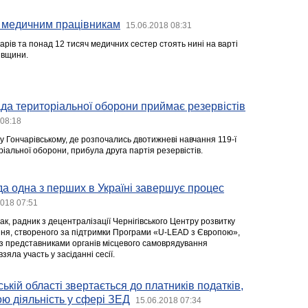
 медичним працівникам
15.06.2018 08:31
арів та понад 12 тисяч медичних сестер стоять нині на варті
івщини.
ада територіальної оборони приймає резервістів
 08:18
у Гончарівському, де розпочались двотижневі навчання 119-ї
іальної оборони, прибула друга партія резервістів.
да одна з перших в Україні завершує процес
2018 07:51
, радник з децентралізації Чернігівського Центру розвитку
ня, створеного за підтримки Програми «U-LEAD з Європою»,
 з представниками органів місцевого самоврядування
взяла участь у засіданні сесії.
ькій області звертається до платників податків,
ю діяльність у сфері ЗЕД
15.06.2018 07:34