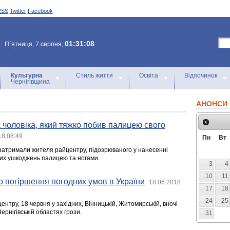
RSS
Twitter
Facebook
01:31:08
П`ятниця, 7 серпня,
Культурна
Стиль життя
Освіта
Відпочинок
Чернігівщина
АНОНСИ 
 чоловіка, який тяжко побив палицею свого
18 08:49
Пн
Вт
і затримали жителя райцентру, підозрюваного у нанесенні
них ушкоджень палицею та ногами.
3
4
10
11
 погіршення погодних умов в України
18.06.2018
17
18
24
25
нтру, 18 червня у західних, Вінницькій, Житомирській, вночі
Чернігівській областях грози.
31