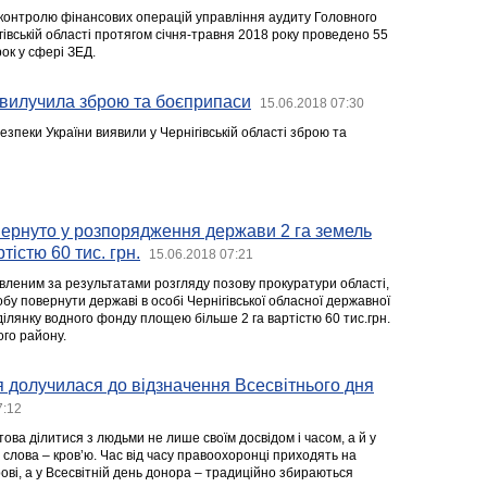
 контролю фінансових операцій управління аудиту Головного
івській області протягом січня-травня 2018 року проведено 55
ок у сфері ЗЕД.
 вилучила зброю та боєприпаси
15.06.2018 07:30
зпеки України виявили у Чернігівській області зброю та
ернуто у розпорядження держави 2 га земель
істю 60 тис. грн.
15.06.2018 07:21
вленим за результатами розгляду позову прокуратури області,
бу повернути державі в особі Чернігівської обласної державної
ділянку водного фонду площею більше 2 га вартістю 60 тис.грн.
ого району.
ія долучилася до відзначення Всесвітнього дня
7:12
това ділитися з людьми не лише своїм досвідом і часом, а й у
 слова – кров’ю. Час від часу правоохоронці приходять на
ові, а у Всесвітній день донора – традиційно збираються