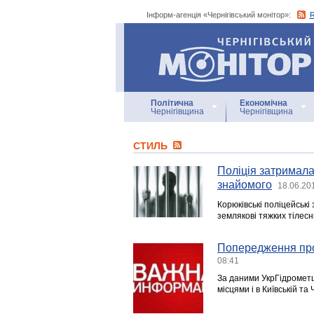
Інформ-агенція «Чернігівський монітор»:
Інформ-агенція
«Чернігівський монітор»
Політична
Економічна
Чернігівщина
Чернігівщина
СТИЛЬ
Поліція затримала
знайомого
18.06.20
Корюківські поліцейськ
землякові тяжких тілес
Попередження про
08:41
За даними УкрГідрометце
місцями і в Київській та 