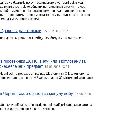
одному з будинків по вул. Ушинського у м. Чернігові, в ході
що виник з мотивів особистих неприязних відносин під час
виробів, умисно наніс останньому один удар лезом ножа в
нив потерпілому тілесні ушкодження у вигляді колото-різаної
вела до масивної кровотечі.
 браконьєра з сітками
15.06.2018 13:57
ри десятки рибин, які обійдуться йому в 4 тисячі гривень.
в піротехніки ДСНС вилучили з котловану та
онебезпечний предмет
15.06.2018 13:51
Чернігові на перехресті вулиць Шевченка та О.Молодчого під
я прокладання колектору було виявлено 33 мінометні міни часів
в Чернігівській області за минулу добу
15.06.2018
йні ситуації та основні небезпечні події, які зареєстровано на
іод з 8:00 14 червня до 8:00 15 червня.