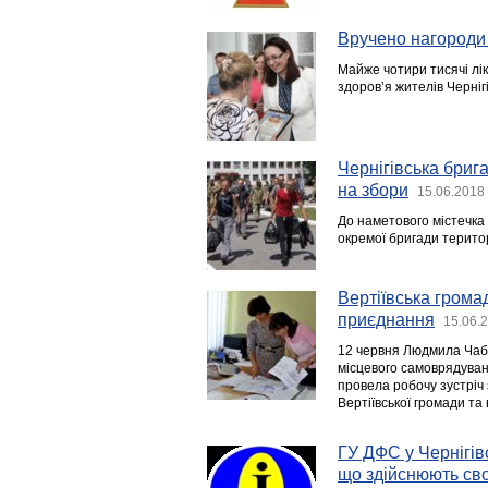
Вручено нагороди
Майже чотири тисячі лік
здоров’я жителів Черніг
Чернігівська бриг
на збори
15.06.2018
До наметового містечка 
окремої бригади територ
Вертіївська грома
приєднання
15.06.
12 червня Людмила Чабак
місцевого самоврядуван
провела робочу зустріч
Вертіївської громади та 
ГУ ДФС у Чернігівс
що здійснюють сво