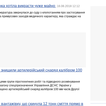
нка хотіла викрасти чуже майно
16.06.2018 12:12
рокуратура звернулася до суду з клопотанням про застосування
а примусових заходів медичного характеру, яка страждає на
 знищили артилерійський снаряд калібром 100
цями групи піротехнічних робіт та підводного розмінування
загону спецпризначення Управління ДСНС України у
нищено артилерійський снаряд калібром 100 мм часів Другої
 вантажівку, що скинула 12 тонн сміття прямо в