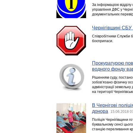
За інформацією відділу
управління ДФС у Черніг
документальних перевір
Чернігівщині СБУ
Співробітники Служби бе
боєприпаси.
Прокуратурою пов
водного фонду варт
Рішенням суду, постано
зобов’язано фізичну осо
адміністрації земельну 
на території Чернігівськ
В Чернігові поліц
донора
15.06.2018 0
Поліція Чернігівщини го
буквальному сенсі цього
станцію переливання кр