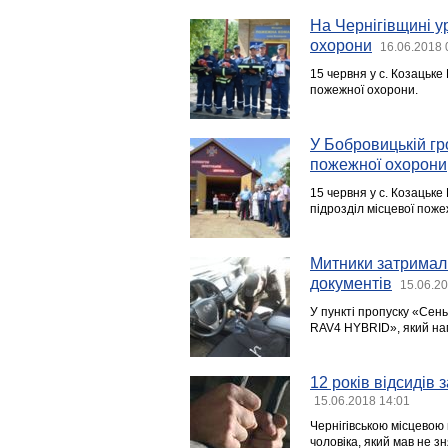
На Чернігівщині у
охорони
16.06.2018 
15 червня у с. Козацьке
пожежної охорони.
У Бобровицькій гр
пожежної охорони
15 червня у с. Козацьке
підрозділ місцевої поже
Митники затримали
документів
15.06.20
У пункті пропуску «Сен
RAV4 HYBRID», який нам
12 років відсидів
15.06.2018 14:01
Чернігівською місцевою
чоловіка, який мав не зн