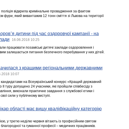
 поліція відкрила кримінальне провадження за фактом
м фури, який вивантажив 12 тонн сміття зі Львова на території
оров’я дитини під час оздоровчої кампанії - на
влади
16.06.2018 10:25
чали працювати позаміські дитячі заклади оздоровлення і
вим залишається питання безпечного перебування у них дітей.
начилася з кращими регіональними державними
6.2018 10:07
з кандидатами на Всеукраїнський конкурс «Кращий державний
 ІІ туру допущено 24 учасники, які пройшли співбесіду з
вління, виконали практичне завдання з службової етики і
свої сили у публічному виступі.
ікар області має вищу кваліфікаційну категорію
ією, у третю неділю червня вітають із професійним святом
благородної та гуманної професії – медичних працівників.