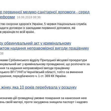
р первинної медико-санітарної допомоги - серед
 реформи
16.06.2018 08:36
ство охорони здоров’я України, 5 червня Національна служба
адати договори із закладами первинної допомоги, які
 українців по всій країні.
ду обвинувальний акт у кримінальному
актом надання неправомірної вигоди працівнику
:38
ками Срібнянського відділу Прилуцької місцевої прокуратури
инувальний акт у кримінальному провадженні, що розпочате за
ння та надання неправомірної вигоди працівнику
ького ВП ГУНП в Чернігівській області, тобто за вчинення
шення, передбаченого ч. 1 ст. 369 КК України.
 жінку, яка 10 років перебувала у розшуку
призначив цій громадянці умовне покарання за нанесення нею
ень своїй матері, проте засуджена знищила паспорт і надовго