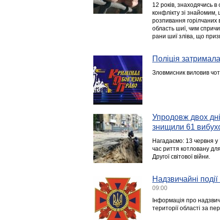
12 років, знаходячись в 
конфлікту зі знайомим, 
розпивання горілчаних 
область шиї, чим спричи
рани шиї зліва, що приз
Поліція затримала
Зловмисник виловив чоти
Упродовж двох дні
знищили 61 вибух
Нагадаємо: 13 червня у 
час риття котловану дл
Другої світової війни.
Надзвичайні події 
09:00
Інформація про надзвича
території області за пер