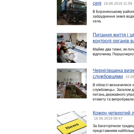
селі
16.06.2018 11:59
В Борзнянському районі
забруднення землі водіє
села.
Питання життя і зд
контролі органів 
Майже два тижні, як по
відпочинку. Першочерго
Чернігівщина виз
службовцями
16.0
В області визначилися 
службовець». Загалом до
питань державного упра
етикету та випробували 
Кожен четвертий л
16.06.2018 08:47
За багаторічною традиц
представників найбільш 