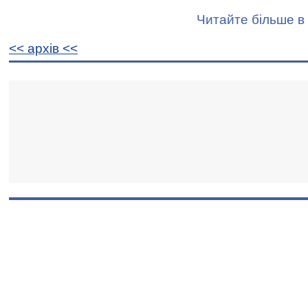
Читайте більше в 
<< архiв <<