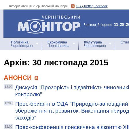
Інформ-агенція «Чернігівський монітор»:
RSS
Twitter
Facebook
Інформ-агенція
«Чернігівський монітор»
11:28:2
Четвер, 6 серпня,
Політична
Економічна
Культурна
Стил
Чернігівщина
Чернігівщина
Чернігівщина
Архiв: 30 листопада 2015
АНОНСИ
Дискусія "Прозорість і підзвітність чиновник
12:00
контролю"
Прес-брифінг в ОДА "Природно-заповідний 
12:00
збереження та розвиток. Виконання приро
заходів"
Прес-конференція присвячена відкриттю ХІ
12:00