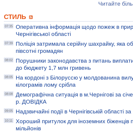
Читайте біль
СТИЛЬ
Оперативна інформація щодо пожеж в при
07:35
Чернігівської області
Поліція затримала серійну шахрайку, яка 
07:39
півсотні громадян
Порушники законодавства з питань виплат
08:02
до бюджету 1,7 млн гривень
На кордоні з Білоруссю у молдованина вил
08:05
кілограмів лому срібла
Демографічна ситуація в м.Чернігові за сі
08:08
р. ДОВІДКА
Надзвичайні події в Чернігівській області з
09:05
Хороший притулок для іноземних біженців 
10:11
мільйонів