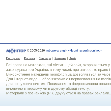
© 2005-2026
Інформ-агенція «Чернігівський монітор»
Про проект
|
Реклама
|
Партнери
|
Контакти
|
Архів
Всі права на матеріали, які містить цей сайт, охороняються у 
законодавством України, в тому числі, про авторське право і 
Використання матерiалiв monitor.cn.ua дозволяється за умов
Для iнтернет-видань обов'язковим є гiперпосилання на monito
для пошукових систем. Посилання та гіперпосилання повинні
виключно в першому чи в другому абзаці тексту.
Матеріали з позначкою (PR) друкуються на правах реклами..