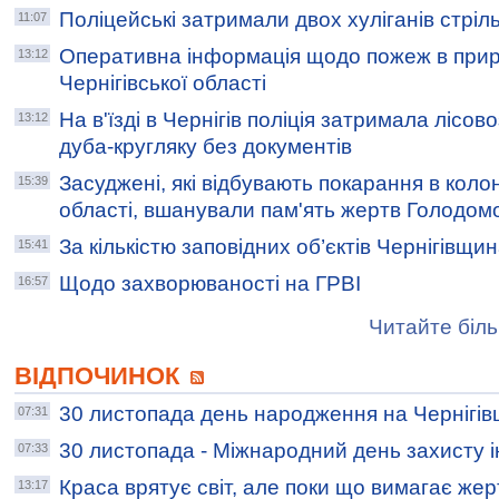
Поліцейські затримали двох хуліганів стріль
11:07
Оперативна інформація щодо пожеж в при
13:12
Чернігівської області
На в'їзді в Чернігів поліція затримала лісов
13:12
дуба-кругляку без документів
Засуджені, які відбувають покарання в колон
15:39
області, вшанували пам'ять жертв Голодом
За кількістю заповідних об’єктів Чернігівщи
15:41
Щодо захворюваності на ГРВІ
16:57
Читайте біль
ВІДПОЧИНОК
30 листопада день народження на Чернігів
07:31
30 листопада - Міжнародний день захисту 
07:33
Краса врятує світ, але поки що вимагає жер
13:17