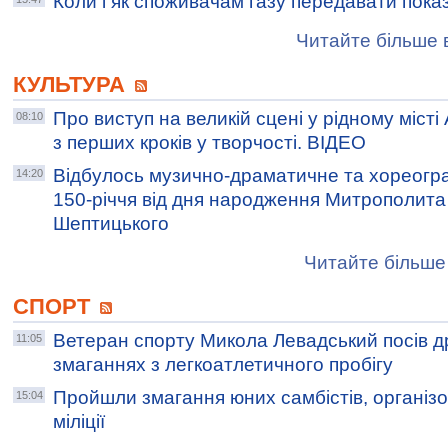
Коли і як споживачам газу передавати пока
Читайте більше в
КУЛЬТУРА
Про виступ на великій сцені у рідному місті
08:10
з перших кроків у творчості. ВІДЕО
Відбулось музично-драматичне та хореогра
14:20
150-річчя від дня народження Митрополит
Шептицького
Читайте більше 
СПОРТ
Ветеран спорту Микола Левадський посів д
11:05
змаганнях з легкоатлетичного пробігу
Пройшли змагання юних самбістів, організ
15:04
міліції