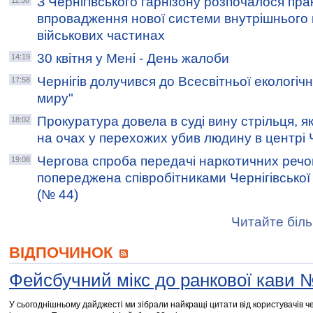
З Чернігівського гарнізону розпочалося пра
11:38
впровадження нової системи внутрішнього
військових частинах
30 квітня у Мені - День жалоби
14:19
Чернігів долучився до Всесвітньої екологічн
17:58
миру"
Прокуратура довела в суді вину стрільця, я
18:02
на очах у перехожих убив людину в центрі 
Чергова спроба передачі наркотичних речо
19:08
попереджена співробітниками Чернігівської 
(№ 44)
Читайте біль
ВІДПОЧИНОК
Фейсбучний мікс до ранкової кави 
У сьогоднішньому дайджесті ми зібрали найкращі цитати від користувачів че