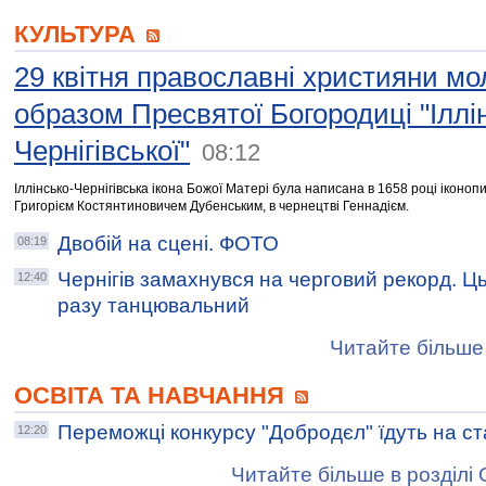
КУЛЬТУРА
29 квітня православні християни мо
образом Пресвятої Богородиці "Іллі
Чернігівської"
08:12
Іллінсько-Чернігівська ікона Божої Матері була написана в 1658 році іконоп
Григорієм Костянтиновичем Дубенським, в чернецтві Геннадієм.
Двобій на сцені. ФОТО
08:19
Чернігів замахнувся на черговий рекорд. Ц
12:40
разу танцювальний
Читайте більше 
ОСВІТА ТА НАВЧАННЯ
Переможці конкурсу "Добродєл" їдуть на с
12:20
Читайте більше в розділі