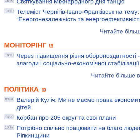
Cвяткування Міжнародного дня танцю
16:00
Телеміст Чернігів-Івано-Франківськ на тему:
19:10
“Енергонезалежність та енергоефективніст
Читайте більш
МОНІТОРІНГ
Через підвищення рівня обороноздатності -
18:10
злагоди і соціально-економічної стабілізації
Читайте більше в
ПОЛІТИКА
Валерій Куліч: Ми не маємо права економит
09:31
дітей
Корбан про 205 округ та свої плани
13:29
Потрібно спільно працювати на благо люде
13:42
Ріпкинщини