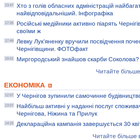
Хто з голів обласних адміністрацій найбагат
13:47
найвідповідальніший. Інфографіка
Російські медійники активно піарять Черніг
17:26
своїми ж
Левку Лук’яненку вручили посвідчення поч
17:49
Чернігівщини. ФОТОфакт
Миргородський знайшов скарби Соколова?
19:01
Читайте більше
ЕКОНОМІКА
У Чернігов зупинили самочинне будівництв
12:07
Найбільш активні у наданні послуг спожив
13:07
Чернігова, Ніжина та Прилук
Деклараційна кампанія завершується 30 кві
14:25
Читайте більше в