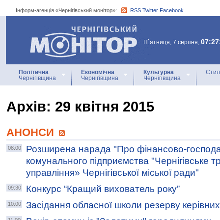
Інформ-агенція «Чернігівський монітор»:
RSS
Twitter
Facebook
Інформ-агенція
«Чернігівський монітор»
07:27
П`ятниця, 7 серпня,
Політична
Економічна
Культурна
Стил
Чернігівщина
Чернігівщина
Чернігівщина
Архiв: 29 квітня 2015
АНОНСИ
Розширена нарада "Про фінансово-господар
08:00
комунального підприємства "Чернігівське 
управління» Чернігівської міської ради"
Конкурс “Кращий вихователь року”
09:30
Засідання обласної школи резерву керівних
10:00