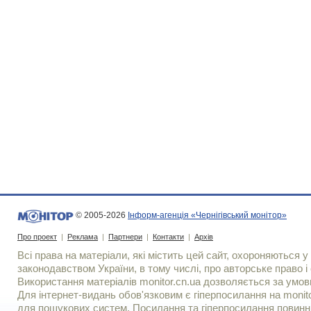
© 2005-2026
Інформ-агенція «Чернігівський монітор»
Про проект
|
Реклама
|
Партнери
|
Контакти
|
Архів
Всі права на матеріали, які містить цей сайт, охороняються у 
законодавством України, в тому числі, про авторське право і 
Використання матерiалiв monitor.cn.ua дозволяється за умов
Для iнтернет-видань обов'язковим є гiперпосилання на monito
для пошукових систем. Посилання та гіперпосилання повинні