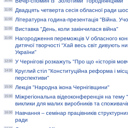
Вечір-спомин із "Золотими" городнянцями
11:00
Двадцять четверта сесія обласної ради шо
11:00
Літературна година-презентація "Війна. Учор
11:00
Виставка "День, коли закінчилася війна"
11:00
Нагородження переможців V обласного конк
11:00
дитячої творчості “Хай весь світ дивують ни
України”
У Чернігові розкажуть "Про що «історія мов
12:00
Круглий стіл "Конституційна реформа і місце
14:00
перспективи"
Лекція "Народна ікона Чернігівщини"
15:00
Міжрегіональна відеоконференція на тему “
15:00
виклики для малих виробників та споживачів
Навчання – семінар працівників структурних 
16:00
ради