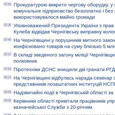
Прокуратурою викрито чергову оборудку, у 
07:35
комунальне підприємство безоплатно і без 
використовувалося майно громади
Уповноважений Президента України з прав
07:38
Кулеба відвідав Чернігівську виправну коло
На Чернігівщині у порушників митного зако
07:40
конфісковано товарів на суму близько 5 млн
В складі зведеного загону міліції Чернігівщи
07:47
полковник
Піротехніки ДСНС знищили дві гранати РГД
07:50
На Чернігівщині відбулась нарада-семінар з
08:10
представників позаштатних інституцій НС
Надзвичайні події в Чернігівській області з
09:26
Керівники області привітали працівників уп
09:29
казначейської Служби з 20-річчям