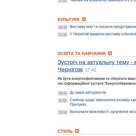
Тарифи на комуналку завищені в 2-2,5
17:52
КУЛЬТУРА
Виставку ікон та писанок представили 
09:43
У Чернігові відкрили виставку гобелен
12:48
ОСВІТА ТА НАВЧАННЯ
Зустріч на актуальну тему -
Чернігові
17:41
Як бути енергоефективним та зберігати макси
час інформаційної зустрічі "Енергозбереження
До уваги абітурієнтів
08:04
Семінар щодо зменшення розміру єдин
11:59
Прилуках
Визначили можливості залучення місце
15:54
СТИЛЬ