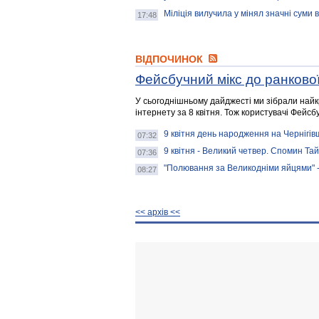
Міліція вилучила у мінял значні суми
17:48
ВІДПОЧИНОК
Фейсбучний мікс до ранково
У сьогоднішньому дайджесті ми зібрали найкр
інтернету за 8 квітня. Тож користувачі Фейсб
9 квітня день народження на Чернігів
07:32
9 квітня - Великий четвер. Спомин Тай
07:36
"Полювання за Великодніми яйцями" -
08:27
<< архiв <<