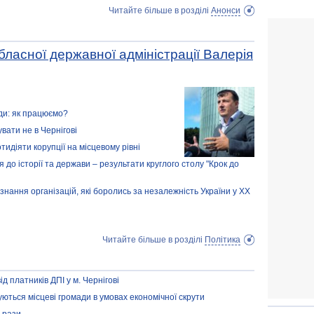
Читайте більше в розділі
Анонси
обласної державної адміністрації Валерія
ди: як працюємо?
вати не в Чернігові
отидіяти корупції на місцевому рівні
о історії та держави – результати круглого столу "Крок до
нання організацій, які боролись за незалежність України у ХХ
Читайте більше в розділі
Політика
д платників ДПІ у м. Чернігові
уються місцеві громади в умовах економічної скрути