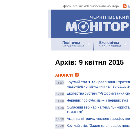
Інформ-агенція «Чернігівський монітор»:
Інформ-агенція
«Чернігівський монітор»
Політична
Економічна
Чернігівщина
Чернігівщина
Архiв: 9 квітня 2015
АНОНСИ
Круглий стіл "Стан реалізації Стратегі
11:00
національної меншини на період до 2
Експертна зустріч: "Реформування си
12:00
Чернігів: про субсидії – з перших вуст
14:00
Обласний вебінар на тему "Використа
14:30
тематики"
Акція на пітримку чесного тарифоутв
14:30
Круглий стіл: "Задля кого працює гро
17:00