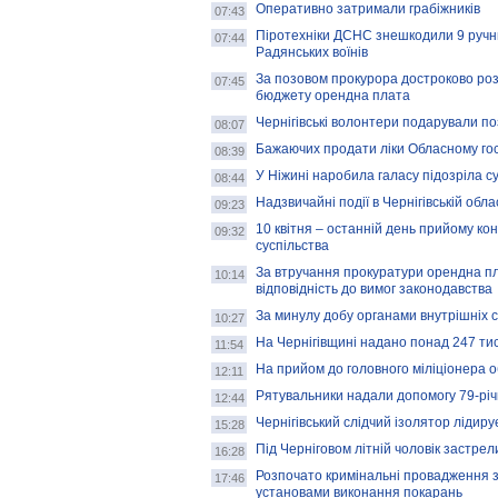
Оперативно затримали грабіжників
07:43
Піротехніки ДСНС знешкодили 9 ручних
07:44
Радянських воїнів
За позовом прокурора достроково розі
07:45
бюджету орендна плата
Чернігівські волонтери подарували 
08:07
Бажаючих продати ліки Обласному гос
08:39
У Ніжині наробила галасу підозріла с
08:44
Надзвичайні події в Чернігівській обла
09:23
10 квітня – останній день прийому ко
09:32
суспільства
За втручання прокуратури орендна пл
10:14
відповідність до вимог законодавства
За минулу добу органами внутрішніх с
10:27
На Чернігівщині надано понад 247 тис
11:54
На прийом до головного міліціонера о
12:11
Рятувальники надали допомогу 79-річн
12:44
Чернігівський слідчий ізолятор лідиру
15:28
Під Черніговом літній чоловік застре
16:28
Розпочато кримінальні провадження з
17:46
установами виконання покарань