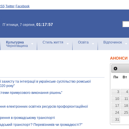
RSS
Twitter
Facebook
01:17:57
П`ятниця, 7 серпня,
Культурна
Стиль життя
Освіта
Відпочинок
Чернігівщина
АНОНСИ 
Пн
Вт
ї захисту та інтеграції в українське суспільство ромської
020 року"
3
4
стеми примусового виконання рішень"
10
11
17
18
ння електронних освітніх ресурсів профорієнтаційної
24
25
орення в громадському транспорті
31
мадський транспорт? Перевізників чи громадкості?"