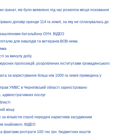
 гранат, які було виявлено під час розкопок місця поховання
рвано договір оренди 114 га землі, за яку не сплачувалась до
позашляховик батальйону ОУН. ВІДЕО
піталю для інвалідів та ветеранів ВОВ нема
умка
сті за минулу добу
нкурсних пропозицій, розроблених інститутами громадянського
ата за користування більш ніж 1000 га землі приведена у
прав УМВС в Чернігівській області зареєстровано
. адміністративних послуг
бласті
ій жінці
є за кількістю спроб передачі наркотиків засудженим
лив знайомого. ВІДЕО
а фактами розтрати 100 тис грн. бюджетних коштів