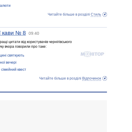
 валюти
Читайте більше в розділі
Стиль
ї кави № 8
09:40
ащі цитати від користувачів чернігівського
уку вчора говорили про таке:
щині святкують
ної вечері
 сімейний квест
Читайте більше в розділі
Відпочинок