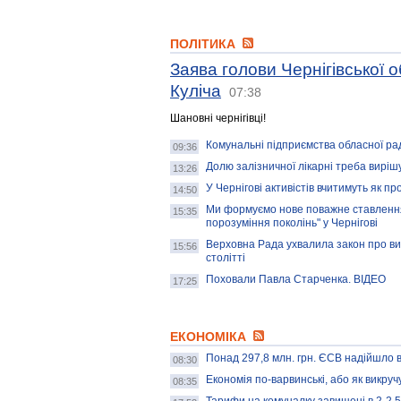
ПОЛІТИКА
Заява голови Чернігівської 
Куліча
07:38
Шановні чернігівці!
Комунальні підприємства обласної ра
09:36
Долю залізничної лікарні треба вирішу
13:26
У Чернігові активістів вчитимуть як пр
14:50
Ми формуємо нове поважне ставлення д
15:35
порозуміння поколінь" у Чернігові
Верховна Рада ухвалила закон про виз
15:56
столітті
Поховали Павла Старченка. ВІДЕО
17:25
ЕКОНОМІКА
Понад 297,8 млн. грн. ЄСВ надійшло ві
08:30
Економія по-варвинські, або як викруч
08:35