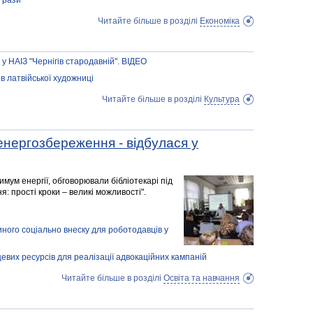
 рази
Читайте більше в розділі
Економіка
у НАІЗ "Чернігів стародавній". ВІДЕО
ів латвійської художниці
Читайте більше в розділі
Культура
 енергозбереження - відбулася у
мум енергії, обговорювали бібліотекарі під
: прості кроки – великі можливості".
ого соціально внеску для роботодавців у
вих ресурсів для реалізації адвокаційних кампаній
Читайте більше в розділі
Освіта та навчання