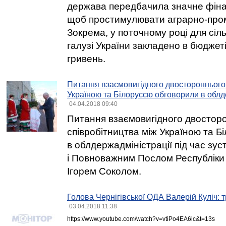
держава передбачила значне фіна
щоб простимулювати аграрно-про
Зокрема, у поточному році для сіл
галузі України закладено в бюджеті
гривень.
Питання взаємовигідного двостороннього 
Україною та Білоруссю обговорили в облд
04.04.2018 09:40
Питання взаємовигідного двостор
співробітництва між Україною та 
в облдержадміністрації під час зус
і Повноважним Послом Республіки Б
Ігорем Соколом.
Голова Чернігівської ОДА Валерій Куліч: 
03.04.2018 11:38
https://www.youtube.com/watch?v=vtiPo4EA6ic&t=13s