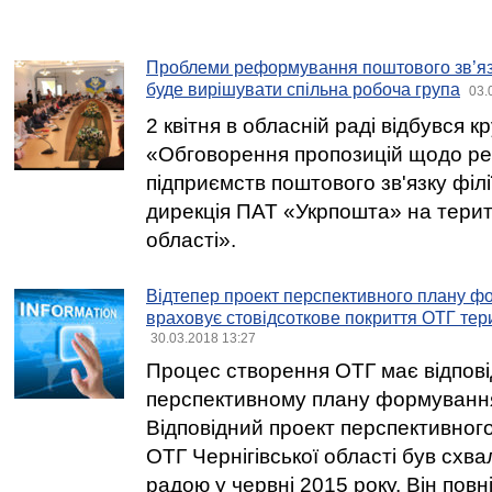
Проблеми реформування поштового зв’язк
буде вирішувати спільна робоча група
03.
2 квітня в обласній раді відбувся к
«Обговорення пропозицій щодо р
підприємств поштового зв'язку філі
дирекція ПАТ «Укрпошта» на терито
області».
Відтепер проект перспективного плану ф
враховує стовідсоткове покриття ОТГ тер
30.03.2018 13:27
Процес створення ОТГ має відпов
перспективному плану формування
Відповідний проект перспективног
ОТГ Чернігівської області був сх
радою у червні 2015 року. Він пов