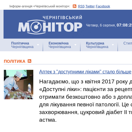
Інформ-агенція «Чернігівський монітор»:
RSS
Twitter
Facebook
Інформ-агенція
«Чернігівський монітор»
07:08:2
Четвер, 6 серпня,
Політична
Економічна
Культурна
Стил
Чернігівщина
Чернігівщина
Чернігівщина
ПОЛІТИКА
Аптек з "доступними ліками" стало більше
Нагадаємо, що з квітня 2017 року 
«Доступні ліки»: пацієнти за реце
отримати безкоштовно або з доп
для лікування певної патології. Це
захворювання, цукровий діабет ІІ 
астма.