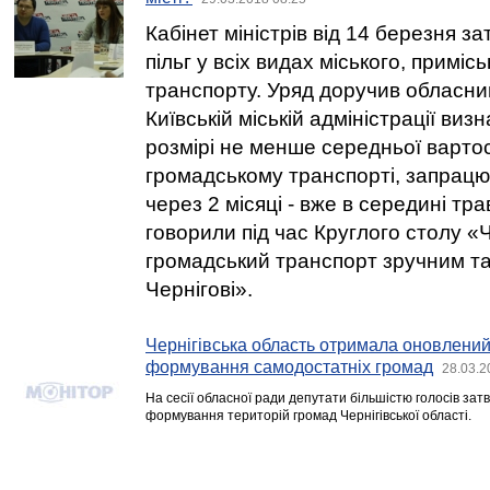
Кабінет міністрів від 14 березня 
пільг у всіх видах міського, приміс
транспорту. Уряд доручив обласним
Київській міській адміністрації виз
розмірі не менше середньої вартост
громадському транспорті, запрацю
через 2 місяці - вже в середині тр
говорили під час Круглого столу 
громадський транспорт зручним та
Чернігові».
Чернігівська область отримала оновлени
формування самодостатніх громад
28.03.2
На сесії обласної ради депутати більшістю голосів за
формування територій громад Чернігівської області.