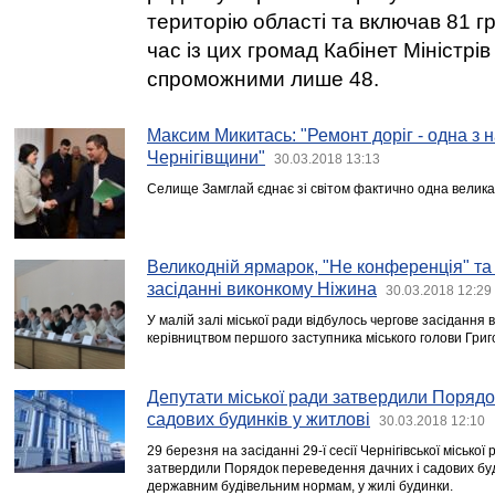
територію області та включав 81 г
час із цих громад Кабінет Міністрі
спроможними лише 48.
Максим Микитась: "Ремонт доріг - одна з
Чернігівщини"
30.03.2018 13:13
Селище Замглай єднає зі світом фактично одна велика
Великодній ярмарок, "Не конференція" та 
засіданні виконкому Ніжина
30.03.2018 12:29
У малій залі міської ради відбулось чергове засідання 
керівництвом першого заступника міського голови Григ
Депутати міської ради затвердили Порядо
садових будинків у житлові
30.03.2018 12:10
29 березня на засіданні 29-ї сесії Чернігівської місько
затвердили Порядок переведення дачних і садових буд
державним будівельним нормам, у жилі будинки.