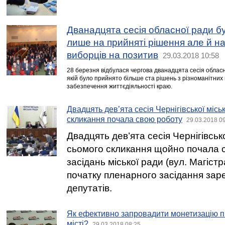
Дванадцята сесія обласної ради б
лише на прийняті рішення але й н
виборців на позитив
29.03.2018 10:58
28 березня відбулася чергова дванадцята сесія обласн
якій було прийнято більше ста рішень з різноманітни
забезпечення життєдіяльності краю.
Двадцять дев’ята сесія Чернігівської місь
скликання почала свою роботу
29.03.2018 0
Двадцять дев’ята сесія Чернігівсько
сьомого скликання щойно почала с
засідань міської ради (вул. Магістр
початку пленарного засідання зар
депутатів.
Як ефективно запровадити монетизацію п
місті?
29.03.2018 08:25