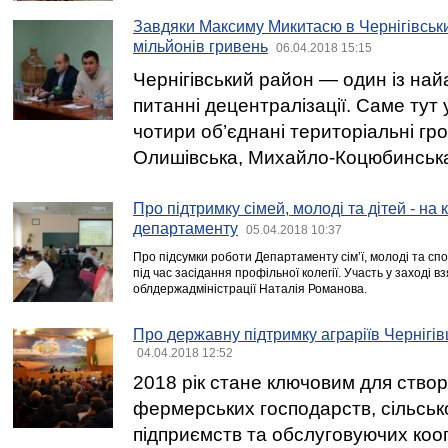
Завдяки Максиму Микитасю в Чернігівськ
мільйонів гривень
06.04.2018 15:15
Чернігівський район — один із найа
питанні децентралізації. Саме тут
чотири об’єднані територіальні гр
Олишівська, Михайло-Коцюбинська 
Про підтримку сімей, молоді та дітей - на 
департаменту
05.04.2018 10:37
Про підсумки роботи Департаменту сім’ї, молоді та сп
під час засідання профільної колегії. Участь у заході в
облдержадміністрації Наталія Романова.
Про державну підтримку аграріїв Чернігі
04.04.2018 12:52
2018 рік стане ключовим для ство
фермерських господарств, сільсь
підприємств та обслуговуючих коо