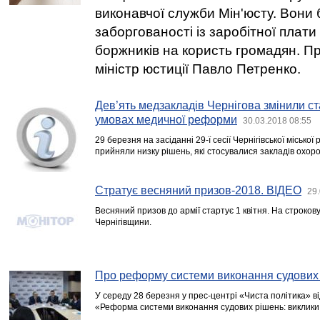
виконавчої служби Мін'юсту. Вони 
заборгованості із заробітної плати
боржників на користь громадян. П
міністр юстиції Павло Петренко.
Дев’ять медзакладів Чернігова змінили ст
умовах медичної реформи
30.03.2018 08:55
29 березня на засіданні 29-ї сесії Чернігівської місько
прийняли низку рішень, які стосувалися закладів охоро
Стратує весняний призов-2018. ВІДЕО
29.
Весняний призов до армії стартує 1 квітня. На строков
Чернігівщини.
Про реформу системи виконання судових
У середу 28 березня у прес-центрі «Чиста політика» ві
«Реформа системи виконання судових рішень: виклики