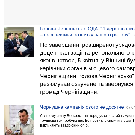
Голова Чернігівської ОДА: "Лідерство нік
– перспектива розвитку нашого регіону"
0
По завершенні розширеної урядово
децентралізації та регіонального 
якої в четвер, 5 квітня, у Вінниці б
керівники органів місцевого само
Чернігівщини, голова Чернігівсько
резюмував озвучене та звернувся 
громад Чернігівщини.
Чорнушна кампанія свого не досягне
07.0
Світлому святу Воскресіння передує страсний тижден
труднощі і випробування. Бо протидію спричиняє дія. 
викликають заздрісний опір.