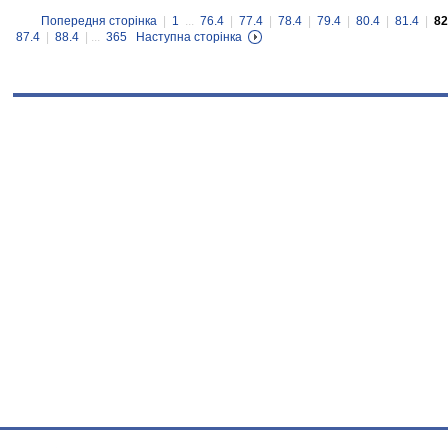
Попередня сторінка
|
1
...
76.4
|
77.4
|
78.4
|
79.4
|
80.4
|
81.4
|
82
87.4
|
88.4
| ...
365
Наступна сторінка