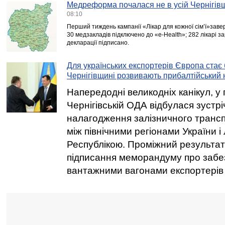
Медреформа почалася не в усій Чернігів
08:10
Перший тиждень кампанії «Лікар для кожної сім’ї»завер
30 медзакладів підключено до «e-Health»; 282 лікарі з
декларації підписано.
Для українських експортерів Європа стає
Чернігівщині розвивають прибалтійський
Напередодні великодніх канікул, у п
Чернігівській ОДА відбулася зустрі
налагодження залізничного транс
між північними регіонами України і
Республікою. Проміжний результа
підписання меморандуму про забе
вантажними вагонами експортерів 