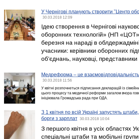
У Чернігові планують створити "Центр об
30.03.2018 12:09
Ідею створення в Чернігові науков
оборонних технологій» (НП «ЦОТ»
березня на нараді в облдержадмініст
учасники: керівники оборонних під
об’єднань, науковці, представники 
Медреформа – це взаємовідповідальність 
30.03.2018 11:56
У квітні розпочнеться підписання декларацій із сімейн
цього процесу та медичної реформи загалом вчора гов
ініціювала Громадська рада при ОДА.
З 1 квітня по всій Україні запустять штаби,
борги з зарплат
30.03.2018 10:04
З першого квітня в усіх областях У
спеціальні штаби та мобільні груп