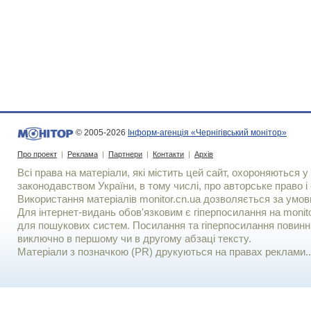
© 2005-2026
Інформ-агенція «Чернігівський монітор»
Про проект
|
Реклама
|
Партнери
|
Контакти
|
Архів
Всі права на матеріали, які містить цей сайт, охороняються у 
законодавством України, в тому числі, про авторське право і 
Використання матерiалiв monitor.cn.ua дозволяється за умов
Для iнтернет-видань обов'язковим є гiперпосилання на monito
для пошукових систем. Посилання та гіперпосилання повинні
виключно в першому чи в другому абзаці тексту.
Матеріали з позначкою (PR) друкуються на правах реклами..