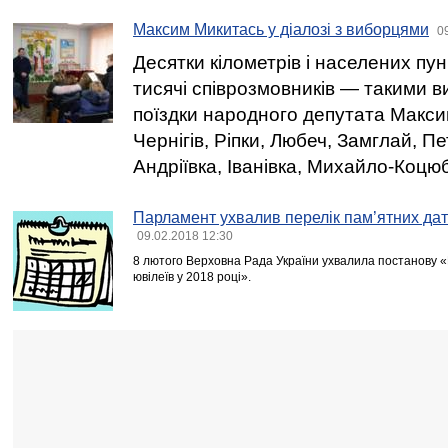
Максим Микитась у діалозі з виборцями
0
Десятки кілометрів і населених пункт
тисячі співрозмовників — такими в
поїздки народного депутата Макси
Чернігів, Ріпки, Любеч, Замглай, Пе
Андріївка, Іванівка, Михайло-Коцю
Парламент ухвалив перелік пам’ятних дат 
09.02.2018 12:30
8 лютого Верховна Рада України ухвалила постанову «
ювілеїв у 2018 році».