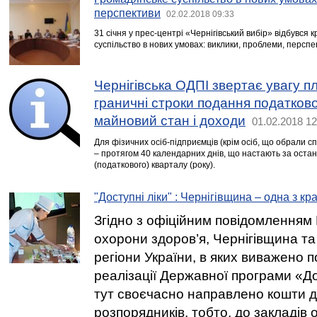
перспективи
02.02.2018 09:33
31 січня у прес-центрі «Чернігівський вибір» відбувся 
суспільство в нових умовах: виклики, проблеми, перспе
Чернігівська ОДПІ звертає увагу пл
граничні строки подання податково
майновий стан і доходи
01.02.2018 12
Для фізичних осіб-підприємців (крім осіб, що обрали 
– протягом 40 календарних днів, що настають за оста
(податкового) кварталу (року).
"Доступні ліки" : Чернігівщина – одна з к
Згідно з офіційним повідомленням 
охорони здоров’я, Чернігівщина т
регіони України, в яких виважено 
реалізації Державної програми «До
тут своєчасно направлено кошти д
розпорядників, тобто, до закладів 