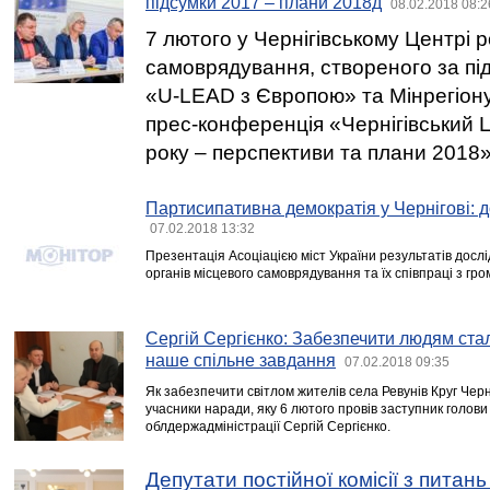
підсумки 2017 – плани 2018д
08.02.2018 08:2
7 лютого у Чернігівському Центрі 
самоврядування, створеного за п
«U-LEAD з Європою» та Мінрегіону
прес-конференція «Чернігівський 
року – перспективи та плани 2018»
Партисипативна демократія у Чернігові: 
07.02.2018 13:32
Презентація Асоціацією міст України результатів досл
органів місцевого самоврядування та їх співпраці з гро
Сергій Сергієнко: Забезпечити людям ста
наше спільне завдання
07.02.2018 09:35
Як забезпечити світлом жителів села Ревунів Круг Черн
учасники наради, яку 6 лютого провів заступник голови 
облдержадміністрації Сергій Сергієнко.
Депутати постійної комісії з пита