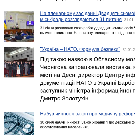
На пленарному засіданні Двадцять сьомої 
міськїради розглядаються 31 питаня
31.01.
31 січня розпочала свою роботу двадцять сьома сесія Ч
сьомого скликання. На початку пленарного засідання з
"Україна – НАТО. Формула безпеки"
31.01.
Під такою назвою в Обласному мо
Чернігова запрацювала виставка, 
місті на Десні директор Центру інф
документації НАТО в Україні Барб
заступник міністра інформаційної 
Дмитро Золотухін.
Набув чинності закон про медичну рефор
30 січня набув чинності Закон України "Про державні ф
обслуговування населення".