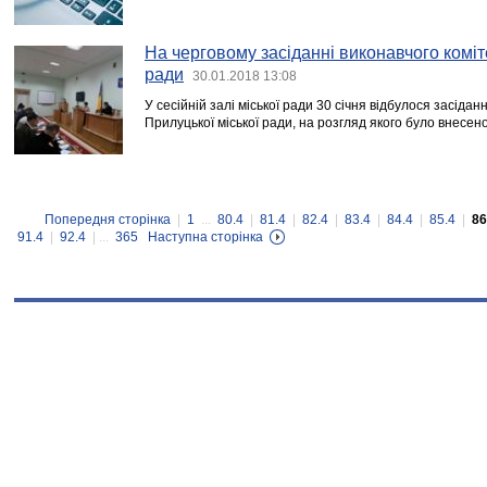
На черговому засіданні виконавчого коміт
ради
30.01.2018 13:08
У сесійній залі міської ради 30 січня відбулося засідан
Прилуцької міської ради, на розгляд якого було внесено
Попередня сторінка
|
1
...
80.4
|
81.4
|
82.4
|
83.4
|
84.4
|
85.4
|
86
91.4
|
92.4
| ...
365
Наступна сторінка