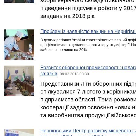
збори керівного складу цивільного
підведення підсумків роботи у 201
завдань на 2018 рік.
Проблем із наявністю вакцин на Чернігів
В деяких регіонах України спостерігається певний деф
профілактичного щеплення проти кору та дифтерії. Н
забезпечене лише на 20%.
Розвиток оборонної промисловості: нала
зв’язків
08.02.2018 08:30
Представники Ліги оборонних підп
спілкувалися 7 лютого з керівник
підприємств області. Тема розмов
кооперації задля освоєння нових 
та виробництва продукції військов
Чернігівський Центр розвитку місцевого 