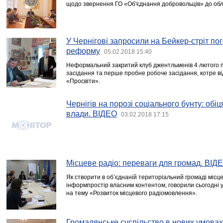
щодо звернення ГО «Об'єднання добровольців» до обл
У Чернігові запросили на Бейкер-стріт п
реформу
05.02.2018 15:40
Неформальний закритий клуб джентльменів 4 лютого п
засідання та перше пробне робоче засідання, котре в
«Просвіти».
Чернігів на порозі соціального бунту: обіц
влади. ВІДЕО
03.02.2018 17:15
Місцеве радіо: переваги для громад. ВІД
Як створити в об’єднаній територіальний громаді місц
інформпростір власним контентом, говорили сьогодні 
на тему «Розвиток місцевого радіомовлення».
Громадянське суспільство в нових умовах