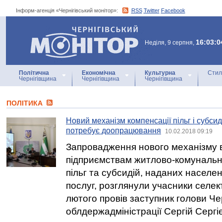
Інформ-агенція «Чернігівський монітор»:
RSS
Twitter
Facebook
Інформ-агенція
«Чернігівський монітор»
16:03:0
Неділя, 9 серпня,
Політична
Економічна
Культурна
Стил
Чернігівщина
Чернігівщина
Чернігівщина
ПОЛІТИКА
Новий механізм компенсації пільг і субси
потребує доопрацювання
10.02.2018 09:19
Запровадження нового механізму 
підприємствам житлово-комунальн
пільг та субсидій, наданих населен
послуг, розглянули учасники селек
лютого провів заступник голови Чер
облдержадміністрації Сергій Сергі