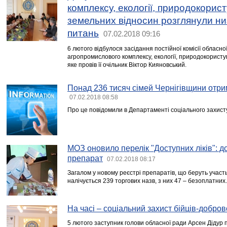
комплексу, екології, природокорис
земельних відносин розглянули ни
питань
07.02.2018 09:16
6 лютого відбулося засідання постійної комісії обласно
агропромислового комплексу, екології, природокористу
яке провів її очільник Віктор Кияновський.
Понад 236 тисяч сімей Чернігівщини отри
07.02.2018 08:58
Про це повідомили в Департаменті соціального захисту
МОЗ оновило перелік "Доступних ліків": д
препарат
07.02.2018 08:17
Загалом у новому реєстрі препаратів, що беруть участь
налічується 239 торгових назв, з них 47 – безоплатних.
На часі – соціальний захист бійців-добров
5 лютого заступник голови обласної ради Арсен Дідур п