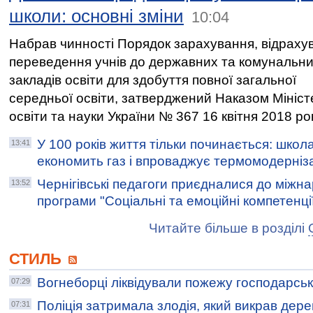
школи: основні зміни
10:04
Набрав чинності Порядок зарахування, відраху
переведення учнів до державних та комунальн
закладів освіти для здобуття повної загальної
середньої освіти, затверджений Наказом Мініст
освіти та науки України № 367 16 квітня 2018 рок
У 100 років життя тільки починається: школ
13:41
економить газ і впроваджує термомодерніз
Чернігівські педагоги приєдналися до міжна
13:52
програми "Соціальні та емоційні компетенції
Читайте більше в розділі
СТИЛЬ
Вогнеборці ліквідували пожежу господарськ
07:29
Поліція затримала злодія, який викрав дер
07:31