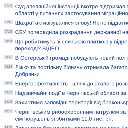
Суд апеляційної інстанції вкотре підтримав
07:43
області у питаннях застосування міграційн
Шахраї активізувалися знову! Як не піддати
07:46
СБУ попередила розкрадання державної н
07:52
Що робитимуть зі слизькою плиткою у від
08:01
переході? ВІДЕО
В Остерській громаді побудують новий поліг
08:49
Ліжко та постільну білизну отримала багато
08:58
Добрянки
Енергоефективність - шлях до сталого розв
09:03
Надзвичайні події в Чернігівській області з
09:14
Захистимо заповідні території від браконьєр
12:05
Чернігівським рибоохоронним патрулем за
13:55
сім порушень зі збитками 11,0 тис.грн.
14:04