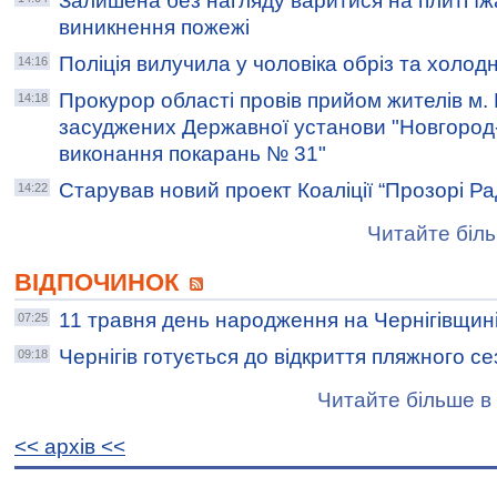
Залишена без нагляду варитися на плиті їж
виникнення пожежі
Поліція вилучила у чоловіка обріз та холод
14:16
Прокурор області провів прийом жителів м.
14:18
засуджених Державної установи "Новгород
виконання покарань № 31"
Старував новий проект Коаліції “Прозорі Ра
14:22
Читайте біль
ВІДПОЧИНОК
11 травня день народження на Чернігівщин
07:25
Чернігів готується до відкриття пляжного с
09:18
Читайте більше в 
<< архiв <<