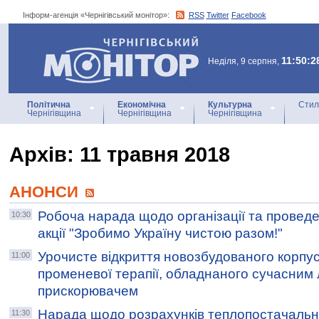
Інформ-агенція «Чернігівський монітор»:
RSS
Twitter
Facebook
Інформ-агенція
«Чернігівський монітор»
11:50:2
Неділя, 9 серпня,
Політична
Економічна
Культурна
Стил
Чернігівщина
Чернігівщина
Чернігівщина
Архiв: 11 травня 2018
АНОНСИ
Робоча нарада щодо організації та проведе
10:30
акції "Зробимо Україну чистою разом!"
Урочисте відкриття новозбудованого корпус
11:00
променевої терапії, обладнаного сучасним 
прискорювачем
Нарада щодо розрахунків теплопостачальн
11:30