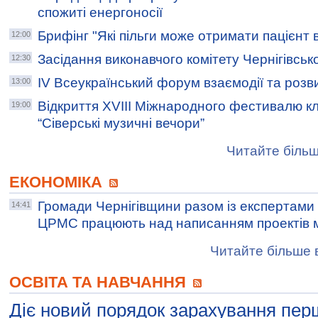
спожиті енергоносії
Брифінг "Які пільги може отримати пацієнт в
12:00
Засідання виконавчого комітету Чернігівсько
12:30
IV Всеукраїнський форум взаємодії та розв
13:00
Відкриття XVIII Міжнародного фестивалю к
19:00
“Сіверські музичні вечори”
Читайте більш
ЕКОНОМІКА
Громади Чернігівщини разом із експертами 
14:41
ЦРМС працюють над написанням проектів м
Читайте більше в
ОСВІТА ТА НАВЧАННЯ
Діє новий порядок зарахування пер