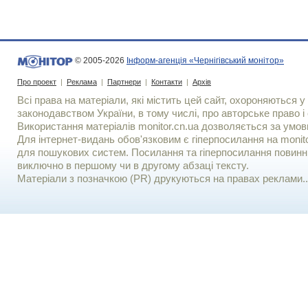
© 2005-2026
Інформ-агенція «Чернігівський монітор»
Про проект
|
Реклама
|
Партнери
|
Контакти
|
Архів
Всі права на матеріали, які містить цей сайт, охороняються у 
законодавством України, в тому числі, про авторське право і 
Використання матерiалiв monitor.cn.ua дозволяється за умов
Для iнтернет-видань обов'язковим є гiперпосилання на monito
для пошукових систем. Посилання та гіперпосилання повинні
виключно в першому чи в другому абзаці тексту.
Матеріали з позначкою (PR) друкуються на правах реклами..