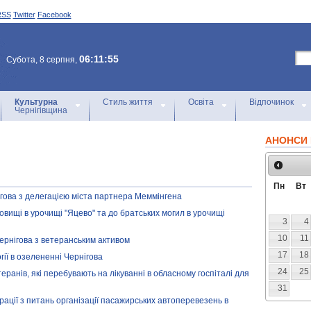
RSS
Twitter
Facebook
06:11:55
Субота, 8 серпня,
Культурна
Стиль життя
Освіта
Відпочинок
Чернігівщина
АНОНСИ 
Пн
Вт
ігова з делегацією міста партнера Меммінгена
овищі в урочищі "Яцево" та до братських могил в урочищі
3
4
10
11
Чернігова з ветеранським активом
17
18
гії в озелененні Чернігова
24
25
еранів, які перебувають на лікуванні в обласному госпіталі для
31
ації з питань організації пасажирських автоперевезень в