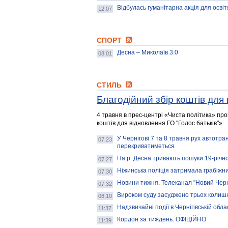
Відбулась гуманітарна акція для осві
12:07
СПОРТ
Десна – Миколаїв 3:0
08:01
СТИЛЬ
Благодійний збір коштів для 
4 травня в прес-центрі «Чиста політика» пр
коштів для відновлення ГО "Голос батьків"».
У Чернігові 7 та 8 травня рух автотра
07:23
перекриватиметься
На р. Десна тривають пошуки 19-річн
07:27
Ніжинська поліція затримала грабіжн
07:30
Новини тижня. Телеканал "Новий Черні
07:32
Вироком суду засуджено трьох колишн
08:10
Надзвичайні події в Чернігівській обла
11:37
Кордон за тиждень. ОФІЦІЙНО
11:39