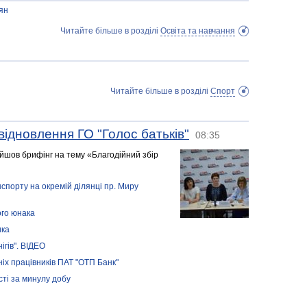
тян
Читайте більше в розділі
Освіта та навчання
Читайте більше в розділі
Спорт
відновлення ГО "Голос батьків"
08:35
ойшов брифінг на тему «Благодійний збір
нспорту на окремій ділянці пр. Миру
ого юнака
ика
гів". ВІДЕО
іх працівників ПАТ "ОТП Банк"
сті за минулу добу