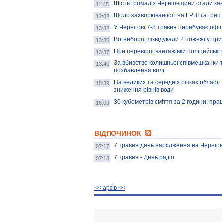
Шість громад з Чернігівщини стали к
11:45
Щодо захворюваності на ГРВІ та грип
12:02
У Чернігові 7-8 травня перебуває офі
13:32
Вогнеборці ліквідували 2 пожежі у п
13:35
При перевірці вантажівки поліцейські
13:37
За вбивство колишньої співмешканки т
13:40
позбавлення волі
На великих та середніх річках області
15:39
зниження рівнів води
30 кубометрів сміття за 2 години: пра
16:09
ВІДПОЧИНОК
7 травня день народження на Чернігі
07:17
7 травня - День радіо
07:18
<< архiв <<