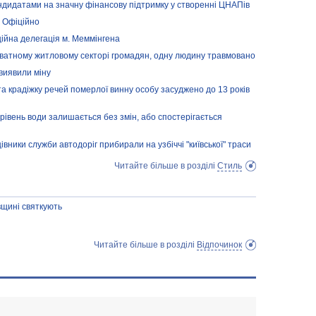
андидатами на значну фінансову підтримку у створенні ЦНАПів
. Офіційно
ційна делегація м. Меммінгена
риватному житловому секторі громадян, одну людину травмовано
 виявили міну
а крадіжку речей померлої винну особу засуджено до 13 років
 рівень води залишається без змін, або спостерігається
цівники служби автодоріг прибирали на узбіччі "київської" траси
Читайте більше в розділі
Стиль
вщині святкують
Читайте більше в розділі
Відпочинок