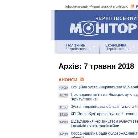
Інформ-агенція «Чернігівський монітор»:
Інформ-агенція
«Чернігівський монітор»
Політична
Економічна
Чернігівщина
Чернігівщина
Архiв: 7 травня 2018
АНОНСИ
Офіційна зустріч керівництва М. Черн
08:30
Покладання квітів на Німецькому клад
10:30
"Кривулівщина"
Зустріч керівництва області та міста 
11:00
КП "Зеленбуд" презентує нові техноло
13:00
Відвідування керівництвом області вет
14:00
інвалідів та ветеранів війни
Координаційна рада облдержадміністр
14:30