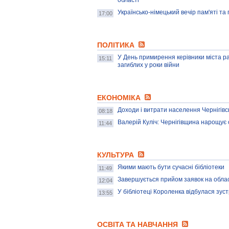
області
Українсько-німецький вечір пам'яті т
17:00
ПОЛІТИКА
У День примирення керівники міста ра
15:11
загиблих у роки війни
ЕКОНОМІКА
Доходи і витрати населення Чернігівсь
08:18
Валерій Куліч: Чернігівщина нарощує 
11:44
КУЛЬТУРА
Якими мають бути сучасні бібліотеки
11:49
Завершується прийом заявок на облас
12:04
У бібліотеці Короленка відбулася зуст
13:55
ОСВІТА ТА НАВЧАННЯ