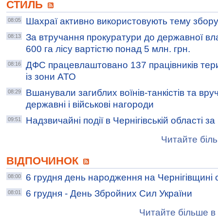
СТИЛЬ
Шахраї активно використовують тему збор
08:05
За втручання прокуратури до державної вл
08:13
600 га лісу вартістю понад 5 млн. грн.
ДФС працевлаштовано 137 працівників тери
08:16
із зони АТО
Вшанували загиблих воїнів-танкістів та вру
08:29
державні і військові нагороди
Надзвичайні події в Чернігівській області з
09:51
Читайте біль
ВІДПОЧИНОК
6 грудня день народження на Чернігівщині 
08:00
6 грудня - День Збройних Сил України
08:01
Читайте більше в 