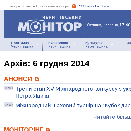
Інформ-агенція «Чернігівський монітор»:
RSS
Twitter
Facebook
Інформ-агенція
«Чернігівський монітор»
17:46
П`ятниця, 7 серпня,
Політична
Економічна
Культурна
Стил
Чернігівщина
Чернігівщина
Чернігівщина
Архiв: 6 грудня 2014
АНОНСИ
Третій етап XV Міжнародного конкурсу з укр
10:00
Петра Яцика
Міжнародний шаховий турнір на "Кубок дир
13:00
Читайте більш
МОНІТОРІНГ