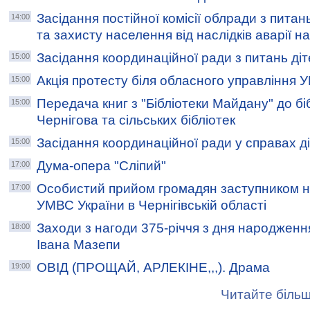
Засідання постійної комісії облради з пита
14:00
та захисту населення від наслідків аварії 
Засідання координаційної ради з питань ді
15:00
Акція протесту біля обласного управління
15:00
Передача книг з "Бібліотеки Майдану" до біб
15:00
Чернігова та сільських бібліотек
Засідання координаційної ради у справах д
15:00
Дума-опера "Сліпий"
17:00
Особистий прийом громадян заступником н
17:00
УМВС України в Чернігівській області
Заходи з нагоди 375-річчя з дня народженн
18:00
Івана Мазепи
ОВІД (ПРОЩАЙ, АРЛЕКІНЕ,,,). Драма
19:00
Читайте більш