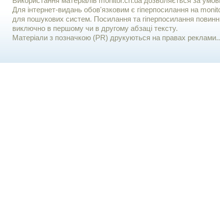
Використання матерiалiв monitor.cn.ua дозволяється за умов
Для iнтернет-видань обов'язковим є гiперпосилання на monito
для пошукових систем. Посилання та гіперпосилання повинні
виключно в першому чи в другому абзаці тексту.
Матеріали з позначкою (PR) друкуються на правах реклами..