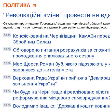
ПОЛІТИКА
"Революційні зміни" провести не в
Очікування про знищення Громадської ради при Чернігівській обласній держ
адміністрації, як це проходило в деяких інших регіонах, не підтвердилося.
Конфісковані на Чернігівщині КамАЗи пере
08:13
Збройним Силам
Обговорено питання розрахунків за спожиті
09:08
проходження опалювального сезону
Мер Щорса Роман Зуб, якого підозрюють у 
12:46
звернувся до жителів міста
Верховна Рада України прийняла "Декларац
13:02
звільнення України"
Чи буде на Чернігівщині реалізовано пілотн
15:54
реформуванню місцевого самоврядування
Володимир Івашко: "Державні кошти повинн
16:00