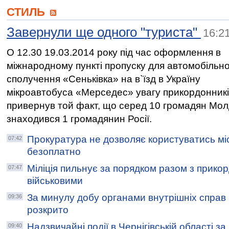
СТИЛЬ
Завернули ще одного "туриста"
16:2
О 12.30 19.03.2014 року під час оформлення в
міжнародному пункті пропуску для автомобільн
сполучення «Сеньківка» на в`їзд в Україну
мікроавтобуса «Мерседес» увагу прикордонник
привернув той факт, що серед 10 громадян Мо
знаходився 1 громадянин Росії.
Прокуратура не дозволяє користуватись м
07:42
безоплатно
Міліція пильнує за порядком разом з прико
07:47
військовими
За минулу добу органами внутрішніх справ Ч
09:36
розкрито
Надзвичайні події в Чернігівській області з
09:40