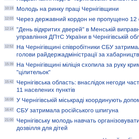
Молодь на ринку праці Чернігівщини
10:19
Через державний кордон не пропущено 12 
12:03
"День відкритих дверей" в Менській виправн
12:14
управління ДПтС України в Чернігівській об
На Чернігівщині співробітники СБУ затрима
12:52
голови райдержадміністрації за хабарницт
На Чернігівщині міліція схопила за руку кр
15:39
"цілительок"
Чернігівська область: внаслідок негоди час
15:42
11 населених пунктів
У Чернігівській міськраді координують допо
16:08
СБУ затримала російського шпигуна
16:47
Чернігівську молодь навчать організовувати
21:00
дозвілля для дітей