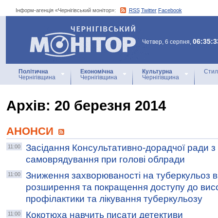
Інформ-агенція «Чернігівський монітор»:
RSS
Twitter
Facebook
Інформ-агенція
«Чернігівський монітор»
06:35:3
Четвер, 6 серпня,
Політична
Економічна
Культурна
Стил
Чернігівщина
Чернігівщина
Чернігівщина
Архiв: 20 березня 2014
АНОНСИ
Засідання Консультативно-дорадчої ради з
11:00
самоврядування при голові облради
Зниження захворюваності на туберкульоз в
11:00
розширення та покращення доступу до висо
профілактики та лікування туберкульозу
Кокотюха навчить писати детективи
11:00