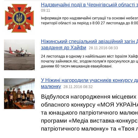
Надзвичайні події в Чернігівській області
09:11
Інформація про надзвичайні ситуації та основні небезп
території області за період з 8:00 27 листопада до 8:0
Ніжинський спеціальний авіаційний загін
завдання до Хайфи
28.11.2016 08:33
24 листопада в одному з найбільших міст Ізраїля Хай
початку зайнявся ліс, згодом полум’я просунулося до 
даними 60 тисяч мешканців евакуйовані.
У Ніжині нагородили учасників конкурсу д
малюнку
28.11.2016 08:32
Відбулося нагородження місцевих
обласного конкурсу «МОЯ УКРАЇН
та юнацького патріотичного малюн
програми «Медіа виставка-конкурс
патріотичного малюнку» та «Твоя л