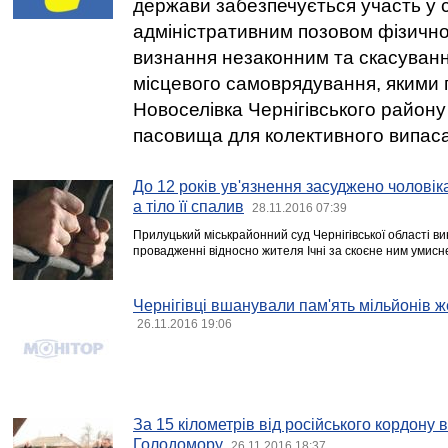
держави забезпечується участь у с
адміністративним позовом фізично
визнання незаконним та скасуванн
місцевого самоврядування, якими г
Новоселівка Чернігівського району
пасовища для колективного випас
До 12 років ув'язнення засуджено чоловіка
а тіло її спалив
28.11.2016 07:39
Прилуцький міськрайонний суд Чернігівської області ви
провадженні відносно жителя Ічні за скоєне ним умисн
Чернігівці вшанували пам'ять мільйонів 
26.11.2016 19:06
За 15 кілометрів від російського кордону
Голодомору
26.11.2016 18:37