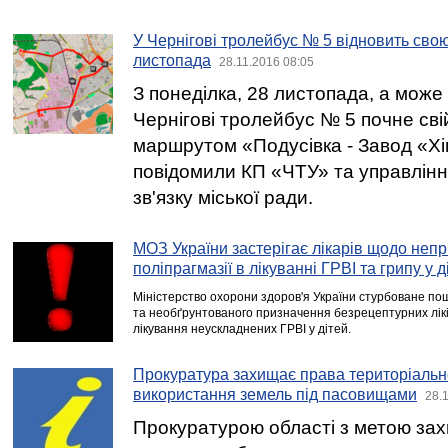
У Чернігові тролейбус № 5 відновить свою
листопада
28.11.2016 08:05
З понеділка, 28 листопада, а може н
Чернігові тролейбус № 5 почне сві
маршрутом «Подусівка - Завод «Хі
повідомили КП «ЧТУ» та управлінн
зв'язку міської ради.
МОЗ України застерігає лікарів щодо неп
поліпрагмазії в лікуванні ГРВІ та грипу у д
Міністерство охорони здоров'я України стурбоване п
та необґрунтованого призначення безрецептурних лік
лікування неускладнених ГРВІ у дітей.
Прокуратура захищає права територіальн
використання земель під пасовищами
28.
Прокуратурою області з метою захи