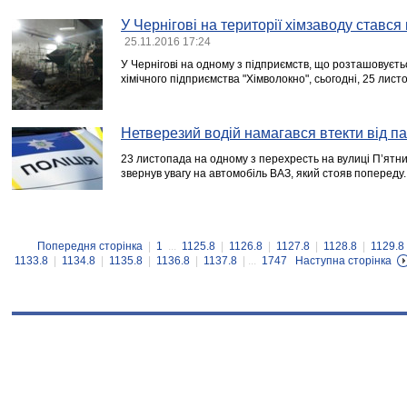
У Чернігові на території хімзаводу стався
25.11.2016 17:24
У Чернігові на одному з підприємств, що розташовуєть
хімічного підприємства "Хімволокно", сьогодні, 25 лист
Нетверезий водій намагався втекти від п
23 листопада на одному з перехресть на вулиці П’ятниц
звернув увагу на автомобіль ВАЗ, який стояв попереду.
Попередня сторінка
|
1
...
1125.8
|
1126.8
|
1127.8
|
1128.8
|
1129.8
1133.8
|
1134.8
|
1135.8
|
1136.8
|
1137.8
| ...
1747
Наступна сторінка