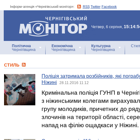
Інформ-агенція «Чернігівський монітор»:
RSS
Twitter
Facebook
Інформ-агенція
«Чернігівський монітор»
15:14:5
Четвер, 6 серпня,
Політична
Економічна
Культурна
Стил
Чернігівщина
Чернігівщина
Чернігівщина
СТИЛЬ
Поліція затримала розбійників, які погра
Ніжині
28.11.2016 11:12
Кримінальна поліція ГУНП в Черніг
з ніжинськими колегами вирахува
групу молодиків, причетних до ря
злочинів на території області, сер
напад на філію ощадкаси у Ніжині.