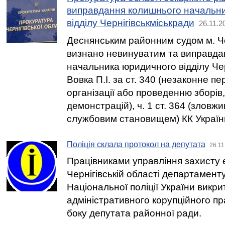
виправдання колишнього начальн
відділу Чернігівськміськради
26.11.2
Деснянським районним судом м. Че
визнано невинуватим та виправда
начальника юридичного відділу Чер
Вовка П.І. за ст. 340 (незаконне 
організації або проведенню зборів, 
демонстрацій), ч. 1 ст. 364 (злов
службовим становищем) КК Україн
Поліція склала протокол на депутата
26.11
Працівниками управління захисту 
Чернігівській області департамент
Національної поліції України викр
адміністративного корупційного п
боку депутата районної ради.