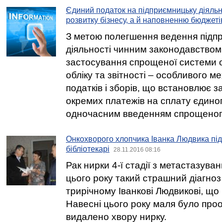
Єдиний податок на підприємницьку діяльн
розвитку бізнесу, а й наповненню бюджеті
З метою полегшення ведення підп
діяльності чинним законодавство
застосування спрощеної системи 
обліку та звітності – особливого 
податків і зборів, що встановлює з
окремих платежів на сплату єдиног
одночасним введенням спрощеного 
Онкохворого хлопчика Іванка Людвика пі
бібліотекарі
28.11.2016 08:16
Рак нирки 4-ї стадії з метастазуванн
цього року такий страшний діагно
трирічному Іванкові Людвикові, що 
Навесні цього року маля було про
видалено хвору нирку.