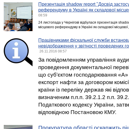
Презентація shadow report "Досвід застос
референдуму в Україні як складової місце
08:59
24 листопада у Чернігові відбулася презентація shado
місцевого референдуму в Україні як складової місцевої 
Працівниками фіскальної служби встанов
невідображення у звітності проведених г
26.11.2016 08:57
За повідомленням управління аудит
проведення документальної перев
що суб’єктом господарювання «А»
експорт нафти за договором комісі
країни із переліку держав які відпо
визначеним п.п.п. 39.2.1.2 п.п. 39.2.
Податкового кодексу України, зат
відповідною Постановою КМУ.
Прокуратура області оскаржить рі