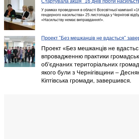
Стартувала акція "16 днів проти насильст
У рамках проведення в області Всесвітньої кампанії «1
гендерного насильства» 25 листопада у Чернігові від
«Насильству немає виправдання!».
Проект "Без мешканців не вдасться" зав
Проект «Без мешканців не вдастьс
впровадженню практики громадськи
об’єднаних територіальних громад
якого були з Чернігівщини – Деснян
Кіптівська громади, завершився.