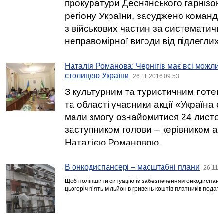
прокуратури Деснянського гарніз
регіону України, засуджено команд
з військових частин за системати
неправомірної вигоди від підлеглих
Наталія Романова: Чернігів має всі можли
столицею України
26.11.2016 09:53
З культурним та туристичним поте
та області учасники акції «Україн
мали змогу ознайомитися 24 листоп
заступником голови – керівником 
Наталією Романовою.
В онкодиспансері – масштабні плани
26.11
Щоб поліпшити ситуацію із забезпеченням онкодиспан
цьогоріч п’ять мільйонів гривень коштів платників подат