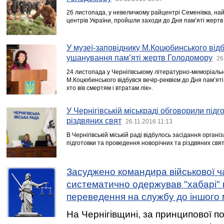
26 листопада, у невеличкому райцентрі Семенівка, най
центрів України, пройшли заходи до Дня пам’яті жертв
У музеї-заповіднику М.Коцюбинського відб
ушанування пам’яті жертв Голодомору
26
24 листопада у Чернігівському літературно-меморіаль
М.Коцюбинського відбувся вечір-реквієм до Дня пам’яті
хто вів смертям і втратам лік».
У Чернігівській міськраді обговорили підг
різдвяних свят
26.11.2016 11:13
В Чернігівській міській раді відбулось засідання орган
підготовки та проведення новорічних та різдвяних свят
Засуджено командира військової ч
систематично одержував "хабарі" 
переведення на службу до іншого 
На Чернігівщині, за принципової по