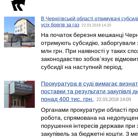
В Чернігівській області отримувачі субси
усіх боргів за газ
22.03.2018 14:20
На початок березня мешканці Черні
отримують субсидію, заборгували 
млн грн. При наявності у таких спо
законодавство зобов`язує відмови
субсидії на наступний період.
Прокуратура в суді вимагає визнат
поставки та результати закупівлі 
понад 400 тис. грн.
22.03.2018 14:09
Органами прокуратури області пр
робота, спрямована на недопущен
порушення інтересів держави при 
закупівель за бюджетні кошти. З 