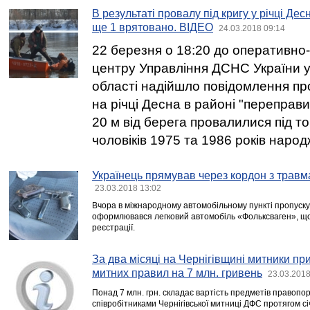
В результаті провалу під кригу у річці Де
ще 1 врятовано. ВІДЕО
24.03.2018 09:14
22 березня о 18:20 до оперативно
центру Управління ДСНС України у 
області надійшло повідомлення про
на річці Десна в районі "переправи
20 м від берега провалилися під то
чоловіків 1975 та 1986 років наро
Українець прямував через кордон з травм
23.03.2018 13:02
Вчора в міжнародному автомобільному пункті пропуску 
оформлювався легковий автомобіль «Фольксваген», що
реєстрації.
За два місяці на Чернігівщині митники п
митних правил на 7 млн. гривень
23.03.2018
Понад 7 млн. грн. складає вартість предметів правоп
співробітниками Чернігівської митниці ДФС протягом сі