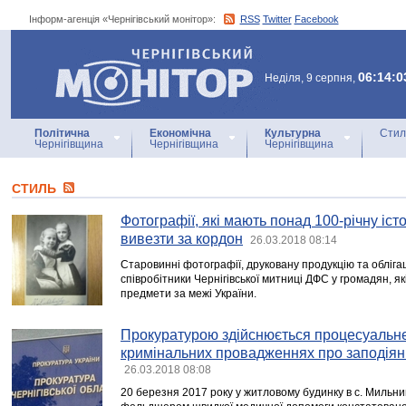
Інформ-агенція «Чернігівський монітор»:
RSS
Twitter
Facebook
Інформ-агенція
«Чернігівський монітор»
06:14:0
Неділя, 9 серпня,
Політична
Економічна
Культурна
Стил
Чернігівщина
Чернігівщина
Чернігівщина
СТИЛЬ
Фотографії, які мають понад 100-річну іст
вивезти за кордон
26.03.2018 08:14
Старовинні фотографії, друковану продукцію та облігац
співробітники Чернігівської митниці ДФС у громадян, я
предмети за межі України.
Прокуратурою здійснюється процесуальне
кримінальних провадженнях про заподіянн
26.03.2018 08:08
20 березня 2017 року у житловому будинку в с. Мильни