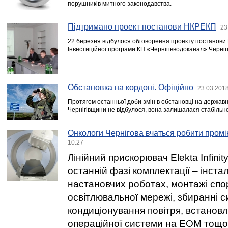
порушників митного законодавства.
Підтримано проект постанови НКРЕКП
23
22 березня відбулося обговорення проекту постанов
Інвестиційної програми КП «Чернігівводоканал» Чернігів
Обстановка на кордоні. Офіційно
23.03.2018
Протягом останньої доби змін в обстановці на державн
Чернігівщини не відбулося, вона залишалася стабільн
Онкологи Чернігова вчаться робити промі
10:27
Лінійний прискорювач Elekta Infini
останній фазі комплектації – інстал
настановчих роботах, монтажі спо
освітлювальної мережі, збиранні 
кондиціонування повітря, встанов
операцiйної системи на ЕОМ тощо