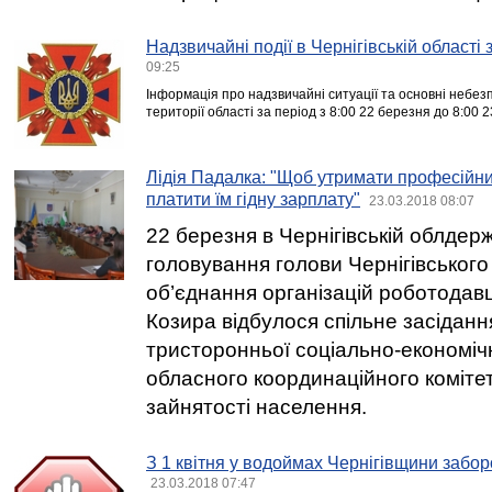
Надзвичайні події в Чернігівській області
09:25
Інформація про надзвичайні ситуації та основні небезп
території області за період з 8:00 22 березня до 8:00 
Лідія Падалка: "Щоб утримати професійних
платити їм гідну зарплату"
23.03.2018 08:07
22 березня в Чернігівській облдерж
головування голови Чернігівського
об’єднання організацій роботодав
Козира відбулося спільне засіданн
тристоронньої соціально-економіч
обласного координаційного коміте
зайнятості населення.
З 1 квітня у водоймах Чернігівщини забо
23.03.2018 07:47