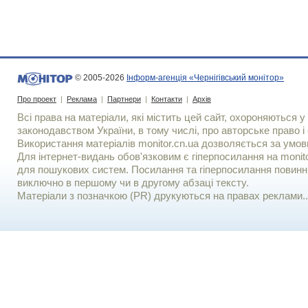
© 2005-2026
Інформ-агенція «Чернігівський монітор»
Про проект
|
Реклама
|
Партнери
|
Контакти
|
Архів
Всі права на матеріали, які містить цей сайт, охороняються у 
законодавством України, в тому числі, про авторське право і 
Використання матерiалiв monitor.cn.ua дозволяється за умов
Для iнтернет-видань обов'язковим є гiперпосилання на monito
для пошукових систем. Посилання та гіперпосилання повинні
виключно в першому чи в другому абзаці тексту.
Матеріали з позначкою (PR) друкуються на правах реклами..