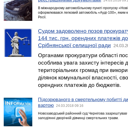
24.03.2018 09:
В міжнародному автомобільному пункті пропуску «Нові 
оформлювався легковий автомобіль «Ауді-100», яким 
Росії.
Судом задоволено позов прокурат
144 тис. грн. орендних платежів д
Срібнянської селищної ради
24.03.2
Органами прокуратури області пос
особлива увага захисту інтересів 
територіальних громад при викори
ділянок комунальної власності, св
орендних платежів до бюджетів.
Підозрюваного в смертельному побитті ди
вартою
24.03.2018 09:16
Новозаводський районний суд Чернігова заарештував ч
заподіянні дворічній дівчинці смертельних травм.