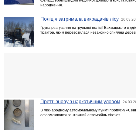
фельдшером швидкої медичної допомоги констатовано
народження.
Поліція затримала викрадачів лісу
26.03.20
Група реагування патрульної поліції Бахмацького відд
трактор, яким перевозилася незаконно спиляна дерев
Претті знову з наркотичним уловом
24.03.2
В міжнародному автомобільному пункті пропуску «Сеньк
оформлювався вантажний автомобіль «Івеко».