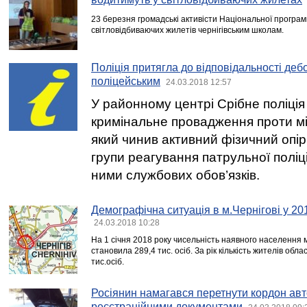
23 березня громадські активісти Національної програм
світловідбиваючих жилетів чернігівським школам.
Поліція притягла до відповідальності деб
поліцейським
24.03.2018 12:57
У районному центрі Срібне поліція
кримінальне провадження проти мі
який чинив активний фізичний опір
групи реагування патрульної поліці
ними службових обов’язків.
Демографічна ситуація в м.Чернігові у 20
24.03.2018 10:28
На 1 січня 2018 року чисельність наявного населення м
становила 289,4 тис. осіб. За рік кількість жителів об
тис.осіб.
Росіянин намагався перетнути кордон ав
реєстраційними документами