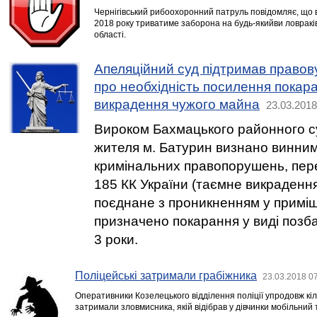
Чернігівський рибоохоронний патруль повідомляє, що в 
2018 року триватиме заборона на будь-якийви ловраків
області.
Апеляційний суд підтримав правов
про необхідність посилення покара
викрадення чужого майна
23.03.2018
Вироком Бахмацького районного су
жителя м. Батурин визнано винним
кримінальних правопорушень, пере
185 КК України (таємне викраденн
поєднане з проникненням у приміщ
призначено покарання у виді позб
3 роки.
Поліцейські затримали грабіжника
23.03.2018 0
Оперативники Козелецького відділення поліції упродовж кіл
затримали зловмисника, якій відібрав у дівчинки мобільний