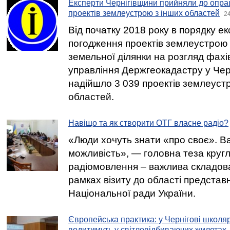
Експерти Чернігівщини прийняли до опра
проектів землеустрою з інших областей
24
Від початку 2018 року в порядку е
погодження проектів землеустрою
земельної ділянки на розгляд фахі
управління Держгеокадастру у Черн
надійшло 3 039 проектів землеуст
областей.
Навіщо та як створити ОТГ власне радіо?
«Люди хочуть знати «про своє». Ва
можливість», — головна теза круг
радіомовлення – важлива складова
рамках візиту до області представ
Національної ради України.
Європейська практика: у Чернігові школярі
водитимуть у світловідбиваючих жилетах