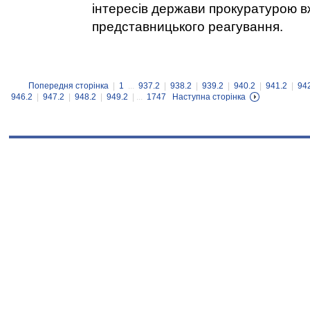
інтересів держави прокуратурою 
представницького реагування.
Попередня сторінка
|
1
...
937.2
|
938.2
|
939.2
|
940.2
|
941.2
|
94
946.2
|
947.2
|
948.2
|
949.2
| ...
1747
Наступна сторінка