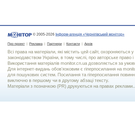
© 2005-2026
Інформ-агенція «Чернігівський монітор»
Про проект
|
Реклама
|
Партнери
|
Контакти
|
Архів
Всі права на матеріали, які містить цей сайт, охороняються у 
законодавством України, в тому числі, про авторське право і 
Використання матерiалiв monitor.cn.ua дозволяється за умов
Для iнтернет-видань обов'язковим є гiперпосилання на monito
для пошукових систем. Посилання та гіперпосилання повинні
виключно в першому чи в другому абзаці тексту.
Матеріали з позначкою (PR) друкуються на правах реклами..