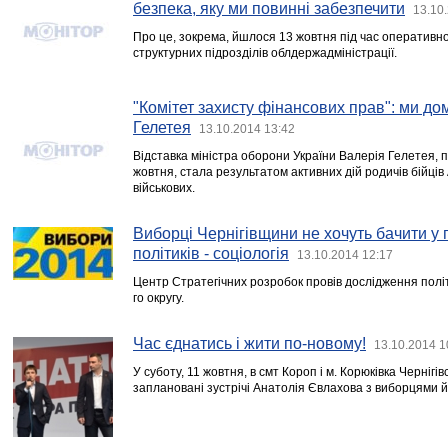
безпека, яку ми повинні забезпечити
13.10
Про це, зокрема, йшлося 13 жовтня під час оперативно
структурних підрозділів облдержадміністрації.
"Комітет захисту фінансових прав": ми до
Гелетея
13.10.2014 13:42
Відставка міністра оборони України Валерія Гелетея,
жовтня, стала результатом активних дій родичів бійців
військових.
Виборці Чернігівщини не хочуть бачити у 
політиків - соціологія
13.10.2014 12:17
Центр Стратегічних розробок провів дослідження полі
го округу.
Час єднатись і жити по-новому!
13.10.2014 1
У суботу, 11 жовтня, в смт Короп і м. Корюківка Чернігів
заплановані зустрічі Анатолія Євлахова з виборцями йо