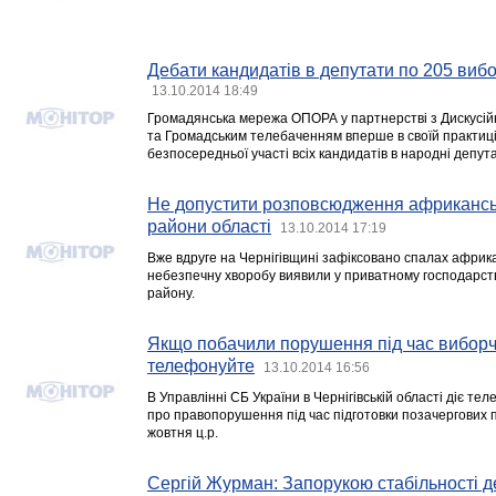
Дебати кандидатів в депутати по 205 виб
13.10.2014 18:49
Громадянська мережа ОПОРА у партнерстві з Дискусій
та Громадським телебаченням вперше в своїй практиці
безпосередньої участі всіх кандидатів в народні депут
Не допустити розповсюдження африканськ
райони області
13.10.2014 17:19
Вже вдруге на Чернігівщині зафіксовано спалах африка
небезпечну хворобу виявили у приватному господарств
району.
Якщо побачили порушення під час виборч
телефонуйте
13.10.2014 16:56
В Управлінні СБ України в Чернігівській області діє те
про правопорушення під час підготовки позачергових 
жовтня ц.р.
Сергій Журман: Запорукою стабільності 