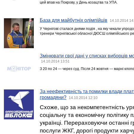
цей впав на Покрову, у День козацтва та УПА.
База для майбутніх олімпійців
14.10.2014 14
У Чернігові сталася днями подія , на яку чекали упрод
тренери Чернігівської обласної ДЮСШ олімпійського ре
Змінювати свої дані у списках виборців 
14.10.2014 13:51
З 20 по 24 — через суд. Після 24 жовтня — марні клопо
За неефективність та помилки влади плат
громадяни?
14.10.2014 12:10
Схоже, що за некомпетентність ур
соціальну та економічну політику
українці. Перераховуючи останні г
послуги ЖКГ, дорогі продукти харч