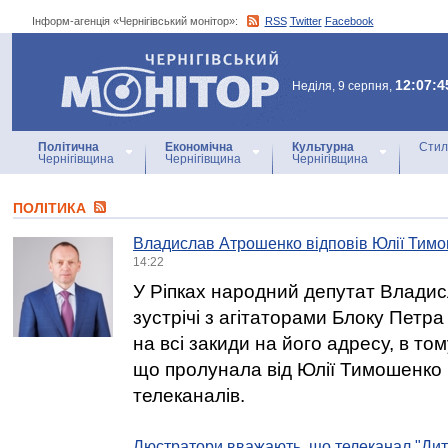
Інформ-агенція «Чернігівський монітор»:
RSS
Twitter
Facebook
Інформ-агенція
«Чернігівський монітор»
12:07:4
Неділя, 9 серпня,
Політична
Економічна
Культурна
Стил
Чернігівщина
Чернігівщина
Чернігівщина
ПОЛІТИКА
Владислав Атрошенко відповів Юлії Тимо
14:22
У Ріпках народний депутат Влади
зустрічі з агітаторами Блоку Петр
на всі закиди на його адресу, в тому
що пролунала від Юлії Тимошенко 
телеканалів.
Люстратори вважають, що телеканал "Дити