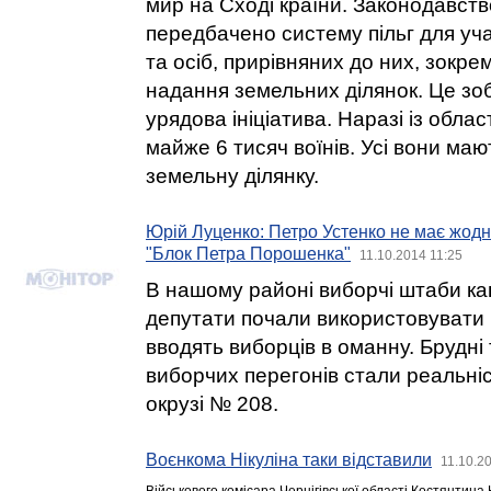
мир на Сході країни. Законодавств
передбачено систему пільг для уча
та осіб, прирівняних до них, зокрем
надання земельних ділянок. Це зо
урядова ініціатива. Наразі із обла
майже 6 тисяч воїнів. Усі вони ма
земельну ділянку.
Юрій Луценко: Петро Устенко не має жодн
"Блок Петра Порошенка"
11.10.2014 11:25
В нашому районі виборчі штаби ка
депутати почали використовувати чо
вводять виборців в оманну. Брудні 
виборчих перегонів стали реальні
окрузі № 208.
Воєнкома Нікуліна таки відставили
11.10.2