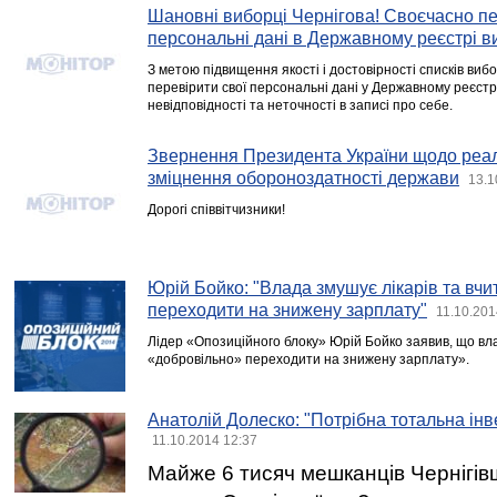
Шановні виборці Чернігова! Своєчасно пе
персональні дані в Державному реєстрі в
З метою підвищення якості і достовірності списків виб
перевірити свої персональні дані у Державному реєстрі
невідповідності та неточності в записі про себе.
Звернення Президента України щодо реалі
зміцнення обороноздатності держави
13.1
Дорогі співвітчизники!
Юрій Бойко: "Влада змушує лікарів та вчи
переходити на знижену зарплату"
11.10.201
Лідер «Опозиційного блоку» Юрій Бойко заявив, що вла
«добровільно» переходити на знижену зарплату».
Анатолій Долеско: "Потрібна тотальна інв
11.10.2014 12:37
Майже 6 тисяч мешканців Чернігі