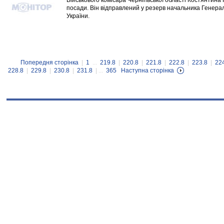
Військового комісара Чернігівської області Костянтина Н
посади. Він відправлений у резерв начальника Генер
України.
Попередня сторінка
|
1
...
219.8
|
220.8
|
221.8
|
222.8
|
223.8
|
22
228.8
|
229.8
|
230.8
|
231.8
| ...
365
Наступна сторінка