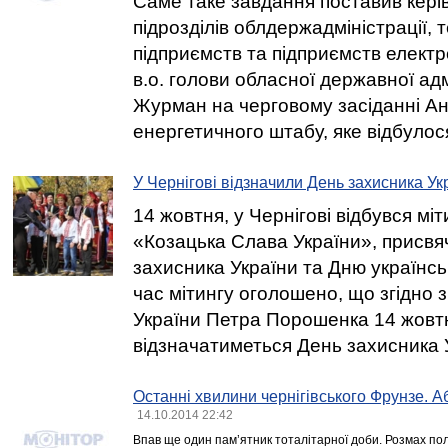
Саме таке завдання поставив кері
підрозділів облдержадміністрації,
підприємств та підприємств електр
в.о. голови обласної державної адм
Журман на черговому засіданні А
енергетичного штабу, яке відбулос
У Чернігові відзначили День захисника Ук
14 жовтня, у Чернігові відбувся міт
«Козацька Слава України», присв
захисника України та Дню українсь
час мітингу оголошено, що згідно 
України Петра Порошенка 14 жовтн
відзначатиметься День захисника 
Останні хвилини чернігівського Фрунзе. А
14.10.2014 22:42
Впав ще один пам’ятник тоталітарної доби. Розмах пол