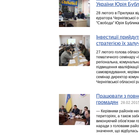
України Юрія Буб
28 лютого в Прилуках в
куратора Чернігівської 
"Свобода" Юрія Бублика
Інвестиції прийду
стратегією їх залу
27 лютого голова обласн
тематичного семінару «Р
регіональна, комунальна
підвищення кваліфікації
самоврядування, керівни
семінар директор комун
Чернігівської обласної 
Працювати з повно
громадян
28.02.201
— Керівники районів нес
територіях, а також заб
виконуючий обов’язки го
наради з головами район
значення, що відбулась 