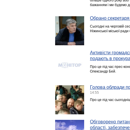
більше одного року або
бажанням і ми будемо до
Обрано секретаря 
Сьогодні на черговій сес
Ніжинської міської ради
Активісти громадс
подають в прокур
Про це під час прес-кон
Олександр Бей.
Голова облради п
14:55
Про це під час сьогодн
Обговорено питан
області, забезпеч