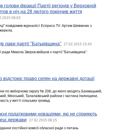
 голови фракції Партії регіонів у Верховній
тов в ніч на 28 лютого покінчив життя
2.2015 09:03
уці" повідомив журналіст Еспресо.TV. Артем Шевченко з
джерела.
в лави партії "Батьківщина"
27.02.2015 15:43
ої ради Микола Звєрєв вийшов з партії "Батьківщина".
 відстоює право селян на державні дотації
ни по виборчому округу № 208, до якого входять Бахмацький,
кий, Менський, Талалаївський райони і частина Ічнянщини,
часть у житті сільських громад.
єні податковими новаціями, які не сприяють
пеці держави
27.02.2015 08:15
ідання постійної комісії обласної ради з питань