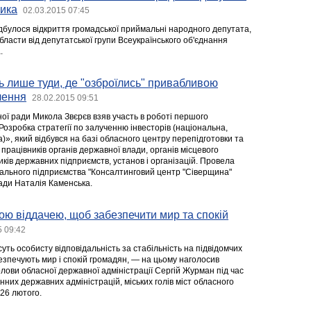
лика
02.03.2015 07:45
ідбулося відкриття громадської приймальні народного депутата,
области від депутатської групи Всеукраїнського об'єднання
.
ть лише туди, де "озброїлись" привабливою
чення
28.02.2015 09:51
ої ради Микола Звєрєв взяв участь в роботі першого
озробка стратегії по залученню інвесторів (національна,
)», який відбувся на базі обласного центру перепідготовки та
 працівників органів державної влади, органів місцевого
ків державних підприємств, установ і організацій. Провела
ального підприємства "Консалтинговий центр "Сіверщина"
ради Наталія Каменська.
ю віддачею, щоб забезпечити мир та спокій
5 09:42
уть особисту відповідальність за стабільність на підвідомчих
езпечують мир і спокій громадян, — на цьому наголосив
лови обласної державної адміністрації Сергій Журман під час
них державних адміністрацій, міських голів міст обласного
26 лютого.