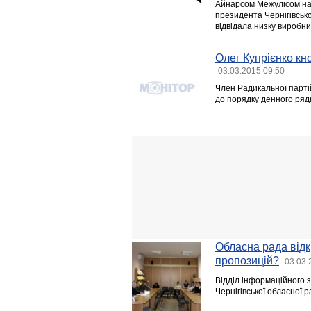
Айнарсом Межулісом на
президента Чернігівськ
відвідала низку виробни
Олег Купрієнко кн
03.03.2015 09:50
Член Радикальної парті
до порядку денного рядк
Обласна рада відкр
пропозицій?
03.03.
Відділ інформаційного з
Чернігівської обласної 