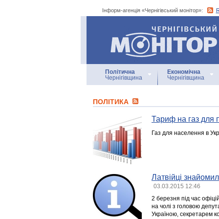
Інформ-агенція «Чернігівський монітор»:
Інформ-агенція
«Чернігівський монітор»
Політична
Економічна
Чернігівщина
Чернігівщина
ПОЛІТИКА
Тариф на газ для п
Газ для населення в Укр
Латвійці знайомил
03.03.2015 12:46
2 березня під час офіці
на чолі з головою депут
Україною, секретарем к