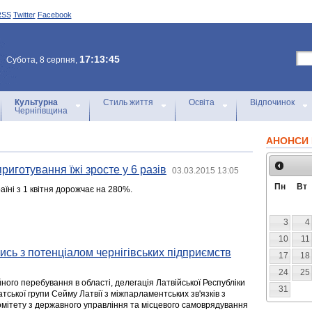
RSS
Twitter
Facebook
17:13:45
Субота, 8 серпня,
Культурна
Стиль життя
Освіта
Відпочинок
Чернігівщина
АНОНСИ 
риготування їжі зросте у 6 разів
03.03.2015 13:05
Пн
Вт
аїні з 1 квітня дорожчає на 280%.
3
4
10
11
ись з потенціалом чернігівських підприємств
17
18
24
25
йного перебування в області, делегація Латвійської Республіки
31
атської групи Сейму Латвії з міжпарламентських зв'язків з
омітету з державного управління та місцевого самоврядування