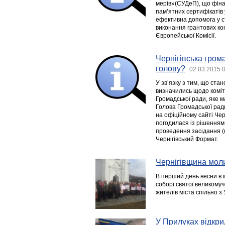
мерів»(СУДеП), що фіна
пам’ятних сертифікаті
ефективна допомога у с
виконання грантових ко
Європейської Комісії.
Чернігівська гром
голову?
02.03.2015 
У зв’язку з тим, що ста
визначились щодо коміт
Громадської ради, яке м
Голова Громадської ра
на офіційному сайті Чер
погодилася із рішенням
проведення засідання (п
Чернігівський Формат.
Чернігівщина мол
В перший день весни в 
соборі святої великомуче
жителів міста спільно з
У Прилуках відкр