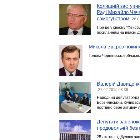
Колишній заступник
Раді Михайло Чече
самогубством
28.0
Про це у своєму "Фейсб
посиланням на власні 
Микола Звєрєв покину
Голова Чернігівської обласн
Валерій Давиденко
27.02.2015 08:39
Народний депутат Украї
Борзнянський, Куликівсь
постійно бере активну у
Депутати занепоко
продовольчій без
25 лютого відбулося зас