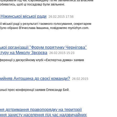
 працювали під час Євромайдану та не звільнились за власним
биватись, щоб ці посадовці були звільнені.
Ніжинської міської ради
26.02.2015 17:56
ії міської раді у результаті таємного голосування, секретарем
 було обрано В'ячеслава Івашина, повідомляє mynizhyn.com.
ької організації "Форум порятунку Чернігова"
атуру на Миколу Звєрєва
26.02.2015 15:23
ференції у дискусійному клубі «Експертна думка» заявив
рийняв Антошина до своєї команди?
26.02.2015
ішньої прес-конференції заявив Олександр Бей.
ня дотримання правопорядку на території
ення захисту населення під час надзвичайних