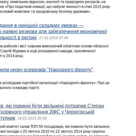
ксу, земельних відносин, екології та природних ресурсів, на
я «Про податкові новації, що набули чинності в січні 2015 року
мисловий комплекс та продовольчу безпеку держави».
дання в нинішніх складних умовах —
і наявні резерви для забезпечення економічної
льності в регіоні
27.02.2015 07:48
м районів і міст озвучив виконуючий обов’язки голови обласної
ї Сергій Журман в ході розширеної наради, присвяченої
і у 2014 році.
рили низку осередків "Народного фронту"
ває розбудова партійної організації «Народного фронту». Про це
сного осередку партії.
в, які повинні бути звільнені потрапив Степан
Головного управління ДФС у Чернігівській
ступник
26.02.2015 20:56
й комітет склав ТОП-50 посадовців, які повинні бути звільнені,
свої посади з 25 лютого 2010 по 22 лютого 2014 року сукупно