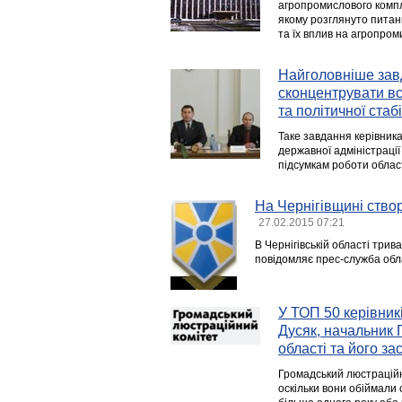
агропромислового компле
якому розглянуто питанн
та їх вплив на агропро
Найголовніше зав
сконцентрувати вс
та політичної стабі
Таке завдання керівника
державної адміністраці
підсумкам роботи област
На Чернігівщині ство
27.02.2015 07:21
В Чернігівській області три
повідомляє прес-служба обла
У ТОП 50 керівникі
Дусяк, начальник 
області та його за
Громадський люстраційни
оскільки вони обіймали 