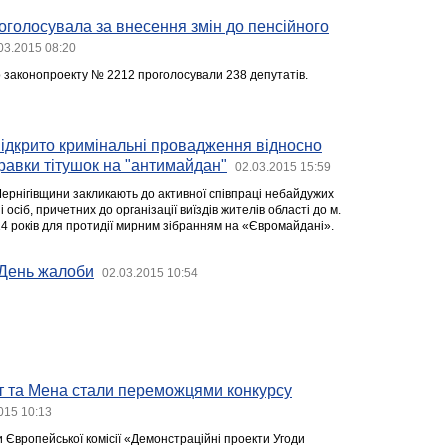
голосувала за внесення змін до пенсійного
03.2015 08:20
 законопроекту № 2212 проголосували 238 депутатів.
ідкрито кримінальні провадження відносно
правки тітушок на "антимайдан"
02.03.2015 15:59
ернігівщини закликають до активної співпраці небайдужих
осіб, причетних до організації виїздів жителів області до м.
14 років для протидії мирним зібранням на «Євромайдані».
 День жалоби
02.03.2015 10:54
ст та Мена стали переможцями конкурсу
015 10:13
 Європейської комісії «Демонстраційні проекти Угоди