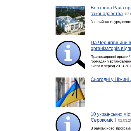
Верховна Рада про
законодавства
03.
За прийняття урядового
На Чернігівщини в
організаторів від
Правоохоронні органи Ч
громадян у встановленні 
Києва в період 2013-20
Сьогодні у Ніжині
10 українських мі
Єврокомісії
02.03.2
В рамках нової програми