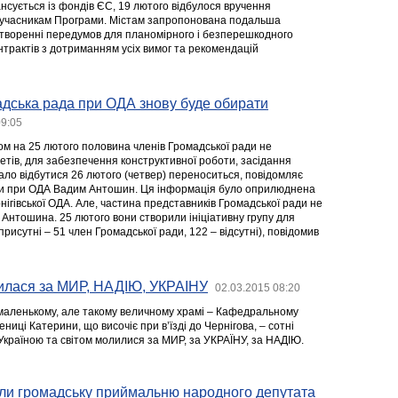
нсується із фондів ЄС, 19 лютого відбулося вручення
в учасникам Програми. Містам запропонована подальша
творенні передумов для планомірного і безперешкодного
нтрактів з дотриманням усіх вимог та рекомендацій
адська рада при ОДА знову буде обирати
09:05
ном на 25 лютого половина членів Громадської ради не
етів, для забезпечення конструктивної роботи, засідання
ало відбутися 26 лютого (четвер) переноситься, повідомляє
ди при ОДА Вадим Антошин. Ця інформація було оприлюднена
нігівської ОДА. Але, частина представників Громадської ради не
 Антошина. 25 лютого вони створили ініціативну групу для
рисутні – 51 член Громадської ради, 122 – відсутні), повідомив
илася за МИР, НАДІЮ, УКРАЇНУ
02.03.2015 08:20
маленькому, але такому величному храмі – Кафедральному
ниці Катерини, що височіє при в’їзді до Чернігова, – сотні
 Україною та світом молилися за МИР, за УКРАЇНУ, за НАДІЮ.
или громадську приймальню народного депутата