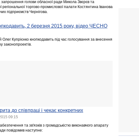
 запрошення голови обласної ради Микола Звєрєв та
ої регіональної торгово-промислової палати Костянтина Іванова
чих підприємств Чернігова.
опкодавить, 2 березня 2015 року, відео ЧЕСНО
й Олег Купрієнко кнопкодавить під час голосування за внесення
у законопроектів.
ита до співпраці і чекає конкретних
2015 09:15
абезпечення та зв'язків з громадськістю виконавчого апарату
ради повідомив наступне: