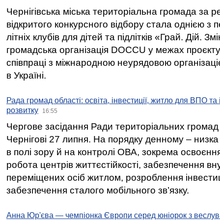
Чернігівська міська територіальна громада за 
відкритого конкурсного відбору стала однією з
літніх клубів для дітей та підлітків «Грай. Дій. З
громадська організація DOCCU у межах проєкту 
співпраці з міжнародною неурядовою організаціє
в Україні.
Рада громад області: освіта, інвестиції, житло для ВПО та
розвитку
16:55
Чергове засідання Ради територіальних громад 
Чернігові 27 липня. На порядку денному – низка
в полі зору й на контролі ОВА, зокрема освоєння
робота центрів життєстійкості, забезпечення вн
переміщених осіб житлом, розроблення інвестиц
забезпечення сталого мобільного зв’язку.
Анна Юр'єва — чемпіонка Європи серед юніорок з веслув