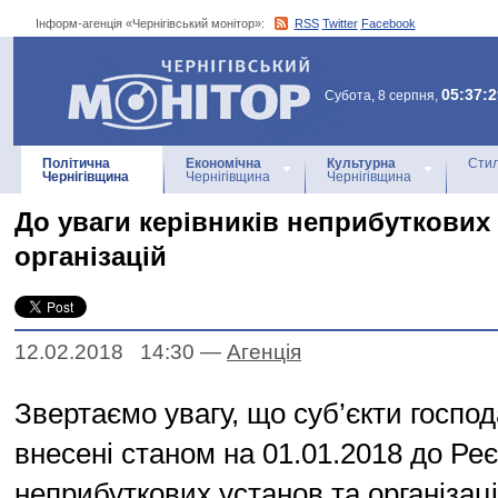
Інформ-агенція «Чернігівський монітор»:
RSS
Twitter
Facebook
Інформ-агенція
«Чернігівський монітор»
05:37:2
Субота, 8 серпня,
Політична
Економічна
Культурна
Стил
Чернігівщина
Чернігівщина
Чернігівщина
До уваги керівників неприбуткових 
організацій
12.02.2018 14:30
—
Агенцiя
Звертаємо увагу, що суб’єкти госпо
внесені станом на 01.01.2018 до Ре
неприбуткових установ та організаці