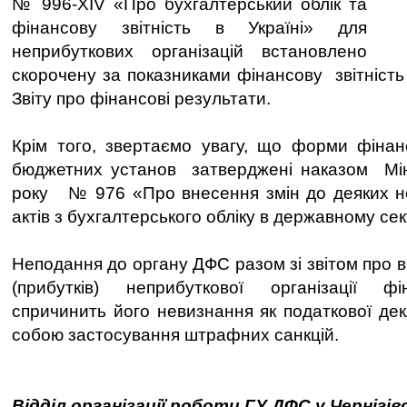
№ 996-XIV «Про бухгалтерський облік та
фінансову звітність в Україні» для
неприбуткових організацій встановлено
скорочену за показниками фінансову звітність
Звіту про фінансові результати.
Крім того, звертаємо увагу, що форми фінан
бюджетних установ затверджені наказом Мінф
року № 976 «Про внесення змін до деяких н
актів з бухгалтерського обліку в державному сек
Неподання до органу ДФС разом зі звітом про 
(прибутків) неприбуткової організації фін
спричинить його невизнання як податкової дек
собою застосування штрафних санкцій.
Відділ організації роботи ГУ ДФС у Чернігів