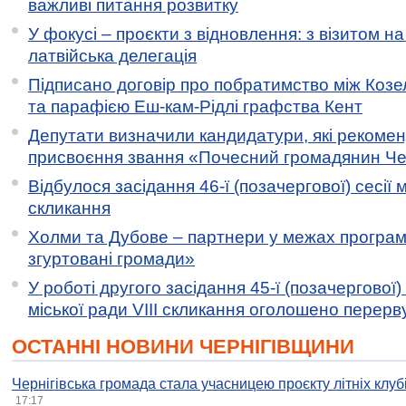
важливі питання розвитку
У фокусі – проєкти з відновлення: з візитом на
латвійська делегація
Підписано договір про побратимство між Коз
та парафією Еш-кам-Рідлі графства Кент
Депутати визначили кандидатури, які рекоме
присвоєння звання «Почесний громадянин Черн
Відбулося засідання 46-ї (позачергової) сесії м
скликання
Холми та Дубове – партнери у межах програми
згуртовані громади»
У роботі другого засідання 45-ї (позачергової) 
міської ради VIII скликання оголошено перерв
ОСТАННІ НОВИНИ ЧЕРНІГІВЩИНИ
Чернігівська громада стала учасницею проєкту літніх клуб
17:17