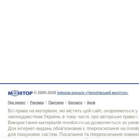
© 2005-2026
Інформ-агенція «Чернігівський монітор»
Про проект
|
Реклама
|
Партнери
|
Контакти
|
Архів
Всі права на матеріали, які містить цей сайт, охороняються у 
законодавством України, в тому числі, про авторське право і 
Використання матерiалiв monitor.cn.ua дозволяється за умов
Для iнтернет-видань обов'язковим є гiперпосилання на monito
для пошукових систем. Посилання та гіперпосилання повинні