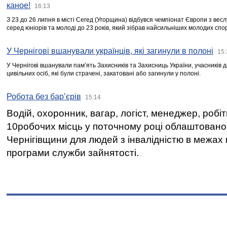
каное!
16:13
З 23 до 26 липня в місті Сегед (Угорщина) відбувся чемпіонат Європи з вес
серед юніорів та молоді до 23 років, який зібрав найсильніших молодих спо
У Чернігові вшанували українців, які загинули в полоні
15:
У Чернігові вшанували пам’ять Захисників та Захисниць України, учасників
цивільних осіб, які були страчені, закатовані або загинули у полоні.
Робота без бар’єрів
15:14
Водій, охоронник, вагар, логіст, менеджер, робі
10робочих місць у поточному році облаштован
Чернігівщини для людей з інвалідністю в межах
програми служби зайнятості.