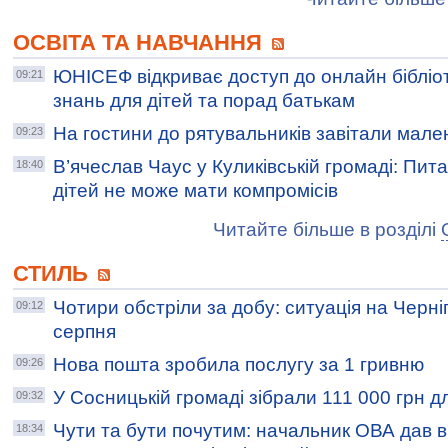
ОСВІТА ТА НАВЧАННЯ
ЮНІСЕФ відкриває доступ до онлайн бібліот
09:21
знань для дітей та порад батькам
На гостини до рятувальників завітали мале
09:23
В’ячеслав Чаус у Куликівській громаді: Пи
18:40
дітей не може мати компромісів
Читайте більше в розділі
СТИЛЬ
Чотири обстріли за добу: ситуація на Черні
09:12
серпня
Нова пошта зробила послугу за 1 гривню
09:26
У Сосницькій громаді зібрали 111 000 грн д
09:32
Чути та бути почутим: начальник ОВА дав ві
18:34