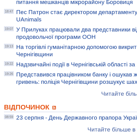
питання мешканців мікрорайону Боровиця
Пес Патрон стає директором департаменту
18:47
UAnimals
У Прилуках працювали два представники ві
19:07
продовольчої програми ООН
На торгівлі гуманітарною допомогою викри
19:13
Чернігівщини
Надзвичайні події в Чернігівській області з
19:22
Представився працівником банку і ошукав ж
19:26
гривень: поліція Чернігівщини розшукує ша
Читайте біль
ВІДПОЧИНОК
23 серпня - День Державного прапора Укра
08:59
Читайте більше в 