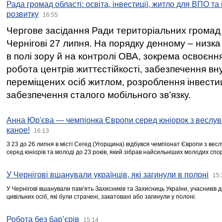
Рада громад області: освіта, інвестиції, житло для ВПО та
розвитку
16:55
Чергове засідання Ради територіальних громад 
Чернігові 27 липня. На порядку денному – низка
в полі зору й на контролі ОВА, зокрема освоєння
робота центрів життєстійкості, забезпечення вн
переміщених осіб житлом, розроблення інвестиц
забезпечення сталого мобільного зв’язку.
Анна Юр'єва — чемпіонка Європи серед юніорок з веслув
каное!
16:13
З 23 до 26 липня в місті Сегед (Угорщина) відбувся чемпіонат Європи з вес
серед юніорів та молоді до 23 років, який зібрав найсильніших молодих спо
У Чернігові вшанували українців, які загинули в полоні
15:
У Чернігові вшанували пам’ять Захисників та Захисниць України, учасників
цивільних осіб, які були страчені, закатовані або загинули у полоні.
Робота без бар’єрів
15:14