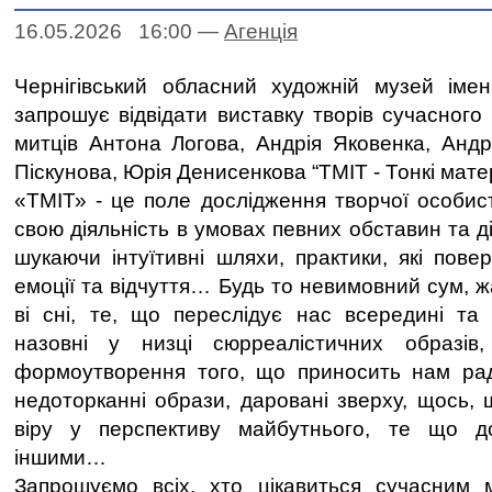
16.05.2026 16:00
—
Агенцiя
Чернігівський обласний художній музей імен
запрошує відвідати виставку творів сучасного
митців Антона Логова, Андрія Яковенка, Андр
Піскунова, Юрія Денисенкова “ТМІТ - Тонкі матері
«ТМІТ» - це поле дослідження творчої особист
свою діяльність в умовах певних обставин та д
шукаючи інтуїтивні шляхи, практики, які пове
емоції та відчуття… Будь то невимовний сум, 
ві сні, те, що переслідує нас всередині та
назовні у низці сюрреалістичних образі
формоутворення того, що приносить нам раді
недоторканні образи, даровані зверху, щось, 
віру у перспективу майбутнього, те що д
іншими…
Запрошуємо всіх, хто цікавиться сучасним 