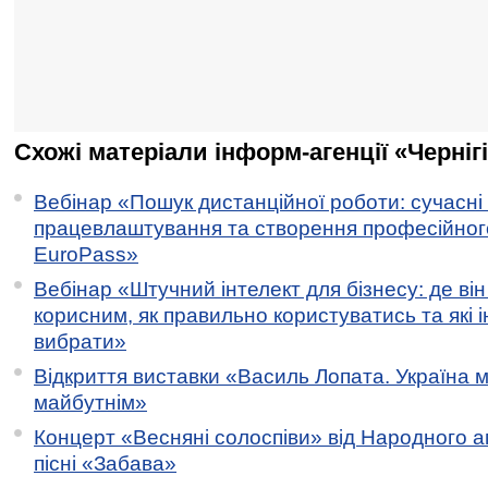
Схожі матеріали інформ-агенції «Черніг
Вебінар «Пошук дистанційної роботи: сучасні
працевлаштування та створення професійног
EuroPass»
Вебінар «Штучний інтелект для бізнесу: де ві
корисним, як правильно користуватись та які 
вибрати»
Відкриття виставки «Василь Лопата. Україна м
майбутнім»
Концерт «Весняні солоспіви» від Народного 
пісні «Забава»