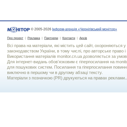
© 2005-2026
Інформ-агенція «Чернігівський монітор»
Про проект
|
Реклама
|
Партнери
|
Контакти
|
Архів
Всі права на матеріали, які містить цей сайт, охороняються у 
законодавством України, в тому числі, про авторське право і 
Використання матерiалiв monitor.cn.ua дозволяється за умов
Для iнтернет-видань обов'язковим є гiперпосилання на monito
для пошукових систем. Посилання та гіперпосилання повинні
виключно в першому чи в другому абзаці тексту.
Матеріали з позначкою (PR) друкуються на правах реклами..