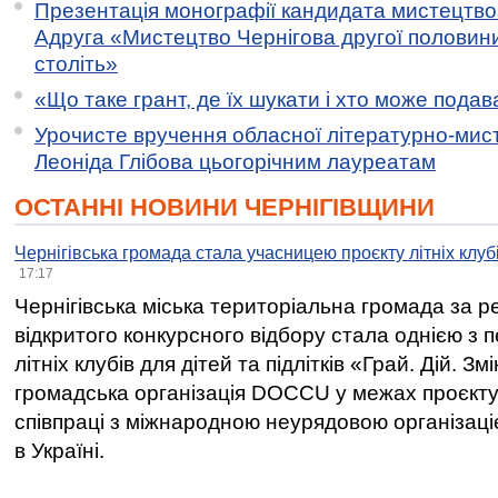
Презентація монографії кандидата мистецтво
Адруга «Мистецтво Чернігова другої половини 
століть»
«Що таке грант, де їх шукати і хто може пода
Урочисте вручення обласної літературно-мисте
Леоніда Глібова цьогорічним лауреатам
ОСТАННІ НОВИНИ ЧЕРНІГІВЩИНИ
Чернігівська громада стала учасницею проєкту літніх клуб
17:17
Чернігівська міська територіальна громада за 
відкритого конкурсного відбору стала однією з
літніх клубів для дітей та підлітків «Грай. Дій. З
громадська організація DOCCU у межах проєкту 
співпраці з міжнародною неурядовою організаціє
в Україні.