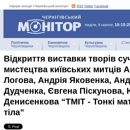
Інформ-агенція «Чернігівський монітор»:
RSS
Twitter
Facebook
Інформ-агенція
«Чернігівський монітор»
10:15:2
Неділя, 9 серпня,
Політична
Економічна
Культурна
Стил
Чернігівщина
Чернігівщина
Чернігівщина
Відкриття виставки творів су
мистецтва київських митців 
Логова, Андрія Яковенка, Анд
Дудченка, Євгена Піскунова, 
Денисенкова “ТМІТ - Тонкі мат
тіла”