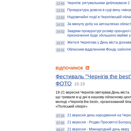
Чернігів: рятувальники деблокували 2
12:40
Прокуратура довела в суді вину «мін
13:43
Надзвичайні події в Чернігівській обла
13:50
За минулу добу на автошляхах област
14:31
Завдяки прокуратурі розмір орендної
14:52
призначення буде збільшено майже у 
Жителі Чернігова у День міста дізнав
15:57
Обласним відділенням Фонду забезпе
16:41
ВІДПОЧИНОК
Фестиваль "Чернігів the bes
ФОТО
15:19
19-21 вересня Чернігів святкував День міста.
що тривали в ці дні в нашому обласному цент
молоді «Чернігів the best», організований 
«Поліський оберіг».
21 вересня день народження на Черні
07:26
21 вересня - Різдво Пресвятої Богоро
07:56
21 вересня - Міжнародний день миру
08:27