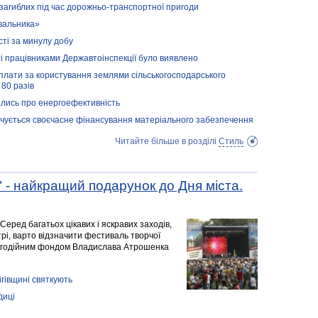
 загиблих під час дорожньо-транспортної пригоди
увальника»
сті за минулу добу
і працівниками Державтоінспекції було виявлено
 плати за користування землями сільськогосподарського
80 разів
ались про енергоефективність
чується своєчасне фінансування матеріального забезпечення
Читайте більше в розділі
Стиль
t" - найкращий подарунок до Дня міста.
 Серед багатьох цікавих і яскравих заходів,
рі, варто відзначити фестиваль творчої
благодійним фондом Владислава Атрошенка
гівщині святкують
диці