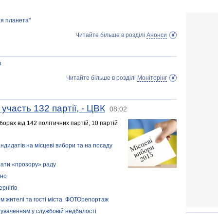
оя планета"
Читайте більше в розділі
Анонси
в
Читайте більше в розділі
Моніторінг
участь 132 партії, - ЦВК
08:02
борах від 142 політичних партій, 10 партій
ндидатів на місцеві вибори та на посаду
брати «прозору» раду
дно
ернігів
 жителі та гості міста. ФОТОрепортаж
нуваченням у службовій недбалості