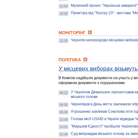
Музичний проект "Українські акварелі"
15:00
Прем’єра від "Театру 23" - вистава "М
19:00
МОНІТОРІНГ
Чернігів напередодні місцевих виборі
12:35
ПОЛІТИКА
У місцевих виборах візьмуть 
В Комісію надійшли документи на участь у ви
оформили документи з порушеннями
У Чернігові Демальянс презентував ка
08:22
міського голови
Чернігівців в День міста закликали о
08:55
Атрошенко закликав Соколoва піти гі
09:49
Голова місії USAID в Україні відвідав Ч
13:58
"Маршем Єдності" пройшли Черніговом
14:07
Суд виправдав міського голову за зви
14:48