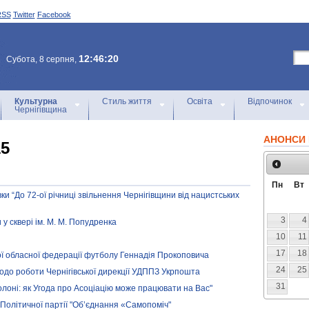
RSS
Twitter
Facebook
12:46:20
Субота, 8 серпня,
Культурна
Стиль життя
Освіта
Відпочинок
Чернігівщина
АНОНСИ 
15
Пн
Вт
и “До 72-ої річниці звільнення Чернігівщини від нацистських
3
4
 у сквері ім. М. М. Попудренка
10
11
17
18
ої обласної федерації футболу Геннадія Прокоповича
24
25
до роботи Чернігівської дирекції УДППЗ Укрпошта
31
лоні: як Угода про Асоціацію може працювати на Вас"
ії Політичної партії "Об’єднання «Самопоміч"