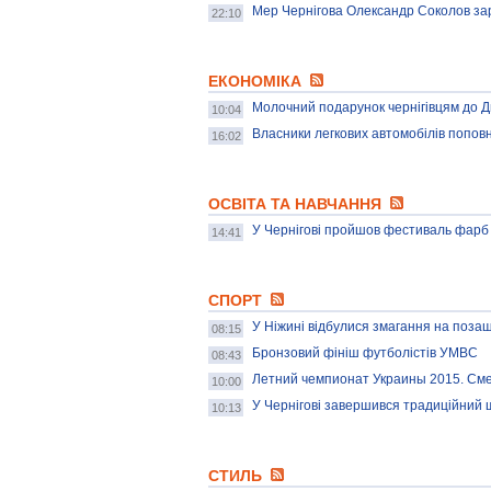
Мер Чернігова Олександр Соколов за
22:10
ЕКОНОМІКА
Молочний подарунок чернігівцям до Д
10:04
Власники легкових автомобілів поповн
16:02
ОСВІТА ТА НАВЧАННЯ
У Чернігові пройшов фестиваль фарб 
14:41
СПОРТ
У Ніжині відбулися змагання на поза
08:15
Бронзовий фініш футболістів УМВС
08:43
Летний чемпионат Украины 2015. См
10:00
У Чернігові завершився традиційний 
10:13
СТИЛЬ