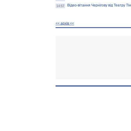
Відео-вітання Чернігову від Театру Ті
14:57
<< архiв <<