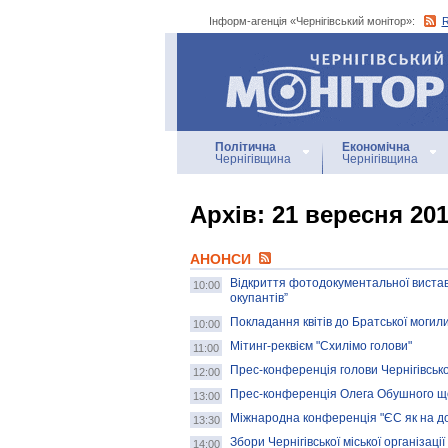
Інформ-агенція «Чернігівський монітор»:
Інформ-агенція
«Чернігівський монітор»
Політична
Економічна
Чернігівщина
Чернігівщина
Архiв: 21 вересня 20
АНОНСИ
Відкриття фотодокументальної виставк
10:00
окупантів”
Покладання квітів до Братської могили
10:00
Мітинг-реквієм "Схилімо голови"
11:00
Прес-конференція голови Чернігівськ
12:00
Прес-конференція Олега Обушного що
13:00
Міжнародна конференція "ЄС як на до
13:30
Збори Чернігівської міської організац
14:00