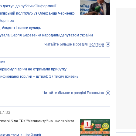
 доступ до публічної інформації
нігівський політклуб vs Олександр Черненко
ернігові
, бюджет і назви вулиць
рувала Сергія Березенка народним депутатом України
Читайте більше в розділі
Політика
ти»
 першому півріччі не отримали прибутку
ифікованої горілки – штраф 17 тисяч гривень
Читайте більше в розділі
Економіка
17:33
сквері біля ТРК "Мегацентр" на школярів та
 активістом із Швейцарії