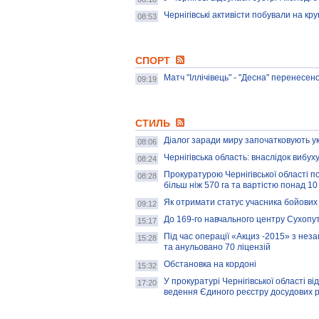
Чернігівські активісти побували на кр
08:53
СПОРТ
Матч "Іллічівець" - "Десна" перенесен
09:19
СТИЛЬ
Діалог заради миру започатковують ук
08:06
Чернігівська область: внаслідок вибу
08:24
Прокуратурою Чернігівської області
08:28
більш ніж 570 га та вартістю понад 10
Як отримати статус учасника бойових
09:12
До 169-го навчального центру Сухопут
15:17
Під час операції «Акциз -2015» з неза
15:28
та анульовано 70 ліцензій
Обстановка на кордоні
15:32
У прокуратурі Чернігівської області 
17:20
ведення Єдиного реєстру досудових р