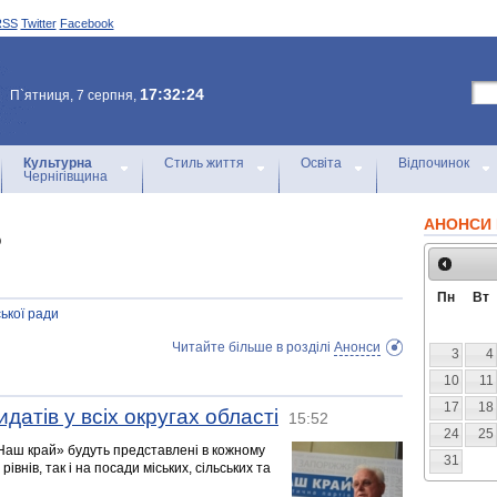
RSS
Twitter
Facebook
17:32:24
П`ятниця, 7 серпня,
Культурна
Стиль життя
Освіта
Відпочинок
Чернігівщина
АНОНСИ 
5
Пн
Вт
ської ради
Читайте більше в розділі
Анонси
3
4
10
11
17
18
датів у всіх округах області
15:52
24
25
«Наш край» будуть представлені в кожному
31
рівнів, так і на посади міських, сільських та