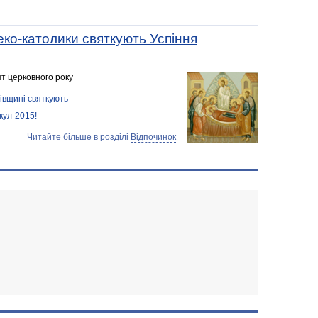
еко-католики святкують Успіння
ят церковного року
івщині святкують
кул-2015!
Читайте більше в розділі
Відпочинок