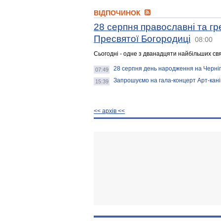
ВІДПОЧИНОК
28 серпня православні та гр
Пресвятої Богородиці
08:00
Сьогодні - одне з дванадцяти найбільших св
28 серпня день народження на Черніг
07:49
Запрошуємо на гала-концерт Арт-кані
15:39
<< архiв <<