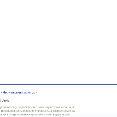
 «Чернігівський монітор»
|
Архів
хороняються у відповідності із законодавством України, в
. Використання матерiалiв monitor.cn.ua дозволяється за
вим є гiперпосилання на monitor.cn.ua, відкрите для