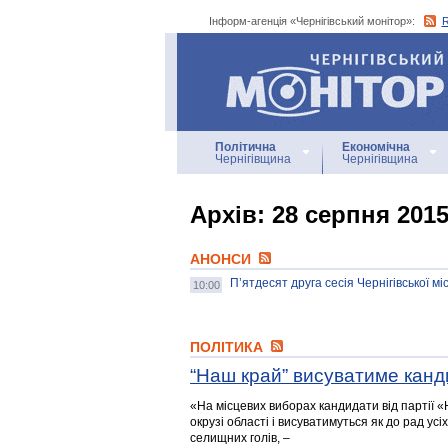
Інформ-агенція «Чернігівський монітор»:
Інформ-агенція
«Чернігівський монітор»
Політична
Економічна
Чернігівщина
Чернігівщина
Архiв: 28 серпня 201
АНОНСИ
П’ятдесят друга сесія Чернігівської мі
10:00
ПОЛІТИКА
“Наш край” висуватиме канди
«На місцевих виборах кандидати від партії 
окрузі області і висуватимуться як до рад усіх 
селищних голів, –