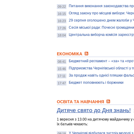
Питання виконання законодавства про
09:22
Огляд закону про місцеві вибори: Чер
16:15
29 серпня оголошено днем жалоби у Ч
16:23
Сесія міської ради: Почесні громадяни
17:26
Центральна виборча комісія зареєст
18:04
ЕКОНОМІКА
Бюджетний регламент – «за» та «про
08:41
Підприємства Чернігівської області у
15:46
За продаж навіть однієї пляшки фальс
17:11
Бюджет поповнюють і боржники
17:47
ОСВІТА ТА НАВЧАННЯ
Дитяче свято до Дня знань!
1 вересня з 13.00 на дитячому майданчику у 
їх батьків чекають:
У Чернігові відбулася зустріч молоді з
08:18