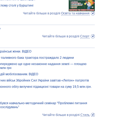
углому столі у Бурштині
Читайте більше в розділі
Освіта та навчання
о
Читайте більше в розділі
Спорт
раїнські жінки. ВІДЕО
ху паливного бака трактора постраждало 2 людини
 попереджено ще одне незаконне надання землі — площею
 млн грн
 дій мобілізованим. ВІДЕО
них військ Збройних Сил України завітав «Легіон» патріотів
конного обігу вилучені підакцизні товари на суму 19,5 млн.грн.
відбувся навчально-методичний семінар "Проблемні питання
озслідувань"
Читайте більше в розділі
Стиль