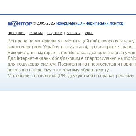
© 2005-2026
Інформ-агенція «Чернігівський монітор»
Про проект
|
Реклама
|
Партнери
|
Контакти
|
Архів
Всі права на матеріали, які містить цей сайт, охороняються у 
законодавством України, в тому числі, про авторське право і 
Використання матерiалiв monitor.cn.ua дозволяється за умов
Для iнтернет-видань обов'язковим є гiперпосилання на monito
для пошукових систем. Посилання та гіперпосилання повинні
виключно в першому чи в другому абзаці тексту.
Матеріали з позначкою (PR) друкуються на правах реклами..