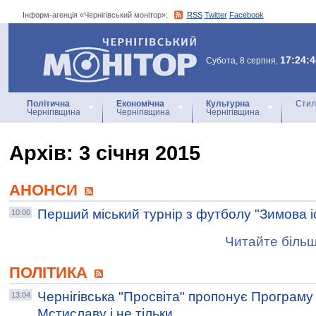
Інформ-агенція «Чернігівський монітор»:
RSS
Twitter
Facebook
Інформ-агенція
«Чернігівський монітор»
17:24:4
Субота, 8 серпня,
Політична
Економічна
Культурна
Стил
Чернігівщина
Чернігівщина
Чернігівщина
Архiв: 3 січня 2015
АНОНСИ
Перший міський турнір з футболу "Зимова і
10:00
Читайте більш
ПОЛІТИКА
Чернігівська "Просвіта" пропонує Програму
13:04
Мстиславу і не тільки