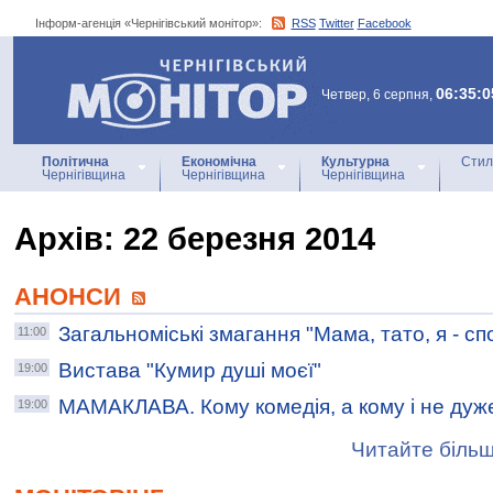
Інформ-агенція «Чернігівський монітор»:
RSS
Twitter
Facebook
Інформ-агенція
«Чернігівський монітор»
06:35:0
Четвер, 6 серпня,
Політична
Економічна
Культурна
Стил
Чернігівщина
Чернігівщина
Чернігівщина
Архiв: 22 березня 2014
АНОНСИ
Загальноміські змагання "Мама, тато, я - сп
11:00
Вистава "Кумир душі моєї"
19:00
МАМАКЛАВА. Кому комедія, а кому і не дуж
19:00
Читайте більш