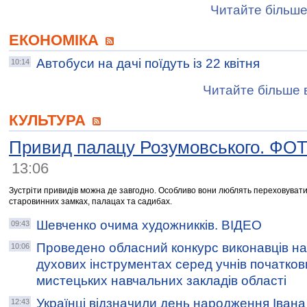
Читайте більше
ЕКОНОМІКА
Автобуси на дачі поїдуть із 22 квітня
10:14
Читайте більше в
КУЛЬТУРА
Привид палацу Розумовського. ФО
13:06
Зустріти привидів можна де завгодно. Особливо вони люблять переховувати
старовинних замках, палацах та садибах.
Шевченко очима художникків. ВІДЕО
09:43
Проведено обласний конкурс виконавців на
10:06
духових інструментах серед учнів початков
мистецьких навчальних закладів області
Українці відзначили день народження Іван
12:43