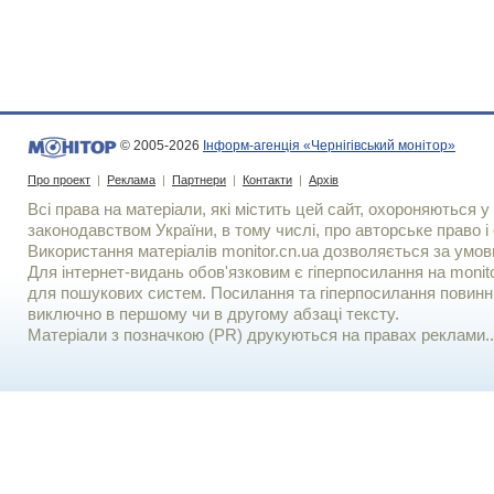
© 2005-2026
Інформ-агенція «Чернігівський монітор»
Про проект
|
Реклама
|
Партнери
|
Контакти
|
Архів
Всі права на матеріали, які містить цей сайт, охороняються у 
законодавством України, в тому числі, про авторське право і 
Використання матерiалiв monitor.cn.ua дозволяється за умов
Для iнтернет-видань обов'язковим є гiперпосилання на monito
для пошукових систем. Посилання та гіперпосилання повинні
виключно в першому чи в другому абзаці тексту.
Матеріали з позначкою (PR) друкуються на правах реклами..