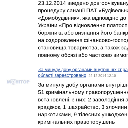
23.12.2014 введено довгоочікуван
процедуру санації ПАТ «Будівельн
«Домобудівник», яка відповідно до 
України «Про відновлення платос
боржника або визнання його банк
на оздоровлення фінансово-госпо
становища товариства, а також за
повному обсязі або частково вимог
За минулу добу органами внутрішніх спра
області зареєстровано
25.12.2014 12:10
За минулу добу органами внутрішні
51 кримінальному правопорушенню о
встановлені, з них: 2 заволодіння
крадіжок, 1 шахрайство, 3 злочини 
наркотиками, 9 тілесних ушкоджен
кримінальних правопорушень