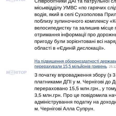
Співробітники ДАІ та патрульної 
міськвідділу УМВС «по гарячих сл
водія, який в селі Сухополова При
поблизу зупиночного комплексу «К
велосипедистку та залишив місце п
отримання інформації про дорожн
пригоду були зорієнтовані всі нар
області в «Єдиній дислокації».
На підвищення обороноздатності держави 
перерахували 15,5 мільйонів гривень
25.1
З початку впровадження збору (з 3
платниками ДПІ у м. Чернігові до
перераховано 15,5 млн.грн., у тому
3,5 млн.грн. Про це повідомила на
адміністрування податку на доходи
м. Чернігові Алла Супрун.