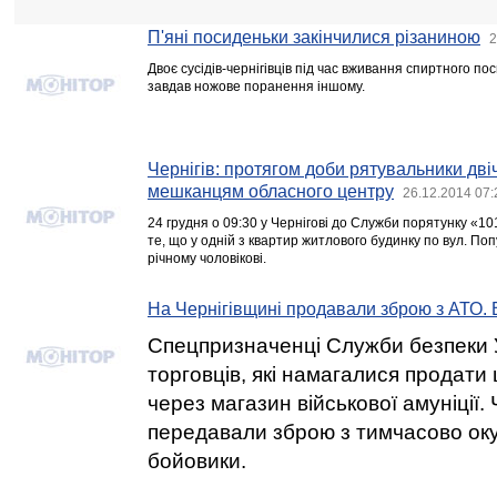
П'яні посиденьки закінчилися різаниною
2
Двоє сусідів-чернігівців під час вживання спиртного по
завдав ножове поранення іншому.
Чернігів: протягом доби рятувальники дві
мешканцям обласного центру
26.12.2014 07:
24 грудня о 09:30 у Чернігові до Служби порятунку «
те, що у одній з квартир житлового будинку по вул. По
річному чоловікові.
На Чернігівщині продавали зброю з АТО.
Спецпризначенці Служби безпеки 
торговців, які намагалися продати
через магазин військової амуніції.
передавали зброю з тимчасово ок
бойовики.