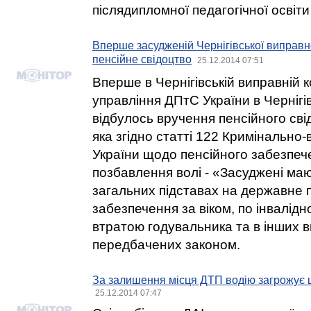
післядипломної педагогічної освіти
Вперше засудженій Чернігівської виправн
пенсійне свідоцтво
25.12.2014 07:51
Вперше в Чернігівській виправній 
управління ДПтС України в Чернігів
відбулось вручення пенсійного сві
яка згідно статті 122 Кримінально
України щодо пенсійного забезпеч
позбавлення волі - «Засуджені ма
загальних підставах на державне 
забезпечення за віком, по інваліднос
втратою годувальника та в інших в
передбачених законом.
За залишення місця ДТП водію загрожує 
25.12.2014 07:47