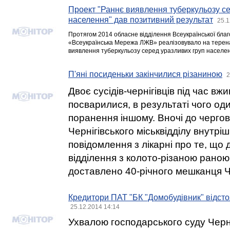
Проект "Раннє виявлення туберкульозу се
населення" дав позитивний результат
25.1
Протягом 2014 обласне відділення Всеукраїнської благо
«Всеукраїнська Мережа ЛЖВ» реалізовувало на терен
виявлення туберкульозу серед уразливих груп населе
П'яні посиденьки закінчилися різаниною
2
Двоє сусідів-чернігівців під час в
посварилися, в результаті чого од
поранення іншому. Вночі до чергов
Чернігівського міськвідділу внутрі
повідомлення з лікарні про те, що д
відділення з колото-різаною рано
доставлено 40-річного мешканця Ч
Кредитори ПАТ "БК "Домобудівник" відсто
25.12.2014 14:14
Ухвалою господарського суду Черніг