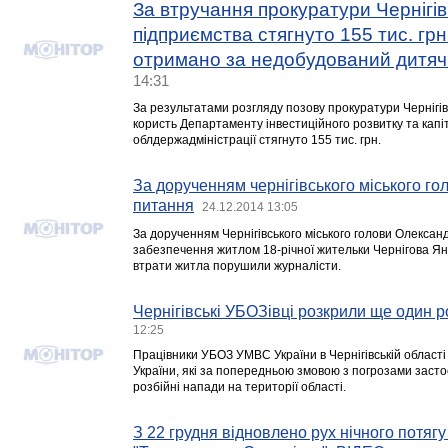
За втручання прокуратури Чернігів
підприємства стягнуто 155 тис. грн.
отримано за недобудований дитяч
14:31
За результатами розгляду позову прокуратури Чернігівс
користь Департаменту інвестиційного розвитку та капі
облдержадміністрації стягнуто 155 тис. грн.
За дорученням чернігівського міського г
питання
24.12.2014 13:05
За дорученням Чернігівського міського голови Олекса
забезпечення житлом 18-річної жительки Чернігова Ян
втрати житла порушили журналісти.
Чернігівські УБОЗівці розкрили ще один 
12:25
Працівники УБОЗ УМВС України в Чернігівській област
України, які за попередньою змовою з погрозами заст
розбійні напади на території області.
З 22 грудня відновлено рух нічного потяг