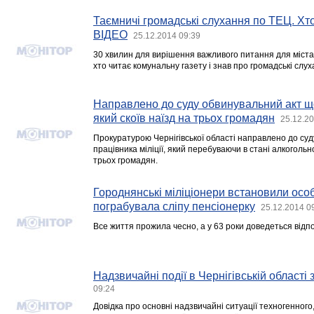
Таємничі громадські слухання по ТЕЦ. Хт
ВІДЕО
25.12.2014 09:39
30 хвилин для вирішення важливого питання для міста 
хто читає комунальну газету і знав про громадські слу
Направлено до суду обвинувальний акт що
який скоїв наїзд на трьох громадян
25.12.20
Прокуратурою Чернігівської області направлено до су
працівника міліції, який перебуваючи в стані алкогольно
трьох громадян.
Городнянські міліціонери встановили особ
пограбувала сліпу пенсіонерку
25.12.2014 0
Все життя прожила чесно, а у 63 роки доведеться відп
Надзвичайні події в Чернігівській області
09:24
Довідка про основні надзвичайні ситуації техногенного