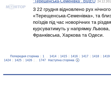
"Терещенська-Семенівка". ВІДЕО
24.12.201
З 22 грудня відновлено рух нічного
«Терещенська-Семенівка», та близ
поїздів під час новорічних та різдв
курсуватимуть у напрямку Львова, 
Франківська, Харкова та Одеси.
Попередня сторінка
|
1
...
1414
|
1415
|
1416
|
1417
|
1418
|
1419
1424
|
1425
|
1426
| ...
1747
Наступна сторінка