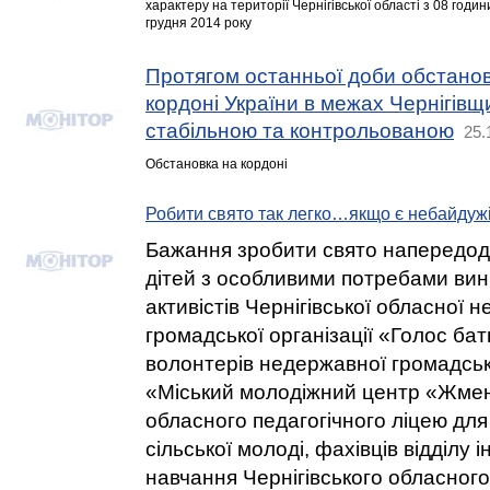
характеру на території Чернігівської області з 08 годин
грудня 2014 року
Протягом останньої доби обстано
кордоні України в межах Чернігів
стабільною та контрольованою
25.
Обстановка на кордоні
Робити свято так легко…якщо є небайду
Бажання зробити свято напередодн
дітей з особливими потребами вини
активістів Чернігівської обласної 
громадської організації «Голос батьк
волонтерів недержавної громадсько
«Міський молодіжний центр «Жменя
обласного педагогічного ліцею дл
сільської молоді, фахівців відділу 
навчання Чернігівського обласного