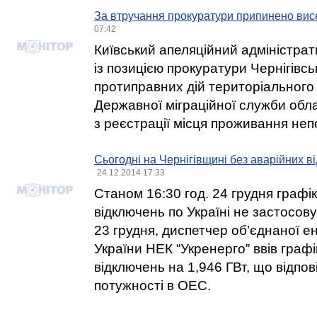
За втручання прокуратури припинено вис
07:42
Київський апеляційний адміністра
із позицією прокуратури Чернігівсь
протиправних дій територіального 
Державної міграційної служби обла
з реєстрації місця проживання неп
Сьогодні на Чернігівщині без аварійних в
24.12.2014 17:33
Станом 16:30 год. 24 грудня графі
відключень по Україні не застосов
23 грудня, диспетчер об’єднаної 
України НЕК “Укренерго” ввів граф
відключень на 1,946 ГВт, що відпо
потужності в ОЕС.