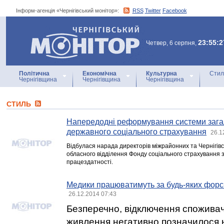
Інформ-агенція «Чернігівський монітор»:
RSS
Twitter
Facebook
Інформ-агенція
«Чернігівський монітор»
23:55:2
Четвер, 6 серпня,
Політична
Економічна
Культурна
Стил
Чернігівщина
Чернігівщина
Чернігівщина
СТИЛЬ
Напередодні реформування системи зага
державного соціального страхування
26.1
Відбулася нарада директорів міжрайонних та Чернігівсь
обласного відділення Фонду соціального страхування з
працездатності.
Медики працюватимуть за будь-яких фор
26.12.2014 07:43
Безперечно, відключення споживачі
живлення негативно позначилося 