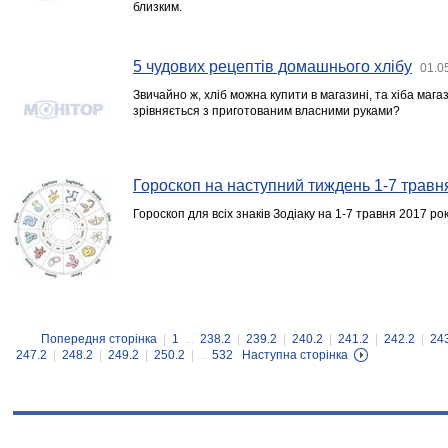
близким.
5 чудових рецептів домашнього хлібу
01.0
Звичайно ж, хліб можна купити в магазині, та хіба мага
зрівняється з приготованим власними руками?
Гороскоп на наступний тиждень 1-7 травн
Гороскоп для всіх знаків Зодіаку на 1-7 травня 2017 ро
Попередня сторінка
|
1
...
238.2
|
239.2
|
240.2
|
241.2
|
242.2
|
24
247.2
|
248.2
|
249.2
|
250.2
| ...
532
Наступна сторінка