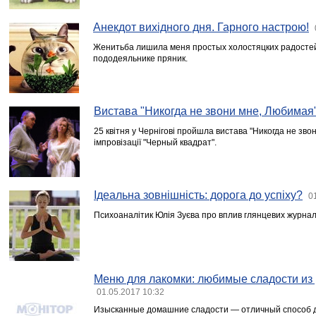
Анекдот вихідного дня. Гарного настрою!
Женитьба лишила меня простых холостяцких радостей
пододеяльнике пряник.
Вистава "Никогда не звони мне, Любимая
25 квітня у Чернігові пройшла вистава "Никогда не зво
імпровізації "Черный квадрат".
Ідеальна зовнішність: дорога до успіху?
0
Психоаналітик Юлія Зуєва про вплив глянцевих журналі
Меню для лакомки: любимые сладости из 
01.05.2017 10:32
Изысканные домашние сладости — отличный способ д