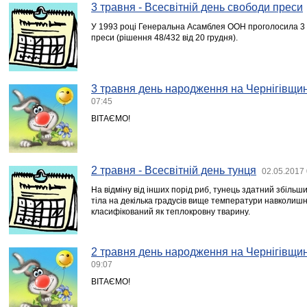
3 травня - Всесвітній день свободи преси
У 1993 році Генеральна Асамблея ООН проголосила 3 
преси (рішення 48/432 від 20 грудня).
3 травня день народження на Чернігівщин
07:45
ВІТАЄМО!
2 травня - Всесвітній день тунця
02.05.2017 
На відміну від інших порід риб, тунець здатний збільш
тіла на декілька градусів вище температури навколишн
класифікований як теплокровну тварину.
2 травня день народження на Чернігівщин
09:07
ВІТАЄМО!