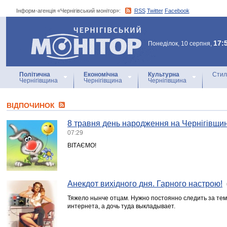
Інформ-агенція «Чернігівський монітор»:
RSS
Twitter
Facebook
Інформ-агенція
«Чернігівський монітор»
17:
Понеділок, 10 серпня,
Політична
Економічна
Культурна
Стил
Чернігівщина
Чернігівщина
Чернігівщина
ВІДПОЧИНОК
8 травня день народження на Чернігівщин
07:29
ВІТАЄМО!
Анекдот вихідного дня. Гарного настрою!
Тяжело нынче отцам. Нужно постоянно следить за тем,
интернета, а дочь туда выкладывает.