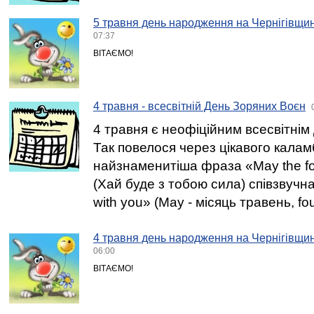
5 травня день народження на Чернігівщин
07:37
ВІТАЄМО!
4 травня - всесвітній День Зоряних Воєн
4 травня є неофіційним всесвітні
Так повелося через цікавого калам
найзнаменитіша фраза «May the fo
(Хай буде з тобою сила) співзвучна
with you» (May - місяць травень, fou
4 травня день народження на Чернігівщин
06:00
ВІТАЄМО!