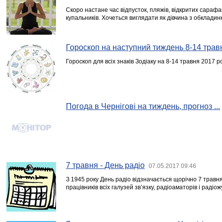
Скоро настане час відпусток, пляжів, відкритих сарафан
купальників. Хочеться виглядати як дівчина з обкладин
Гороскоп на наступний тиждень 8-14 трав
Гороскоп для всіх знаків Зодіаку на 8-14 травня 2017 р
Погода в Чернігові на тиждень, прогноз ...
7 травня - День радіо
07.05.2017 09:46
З 1945 року День радіо відзначається щорічно 7 травн
працівників всіх галузей зв’язку, радіоаматорів і радіож