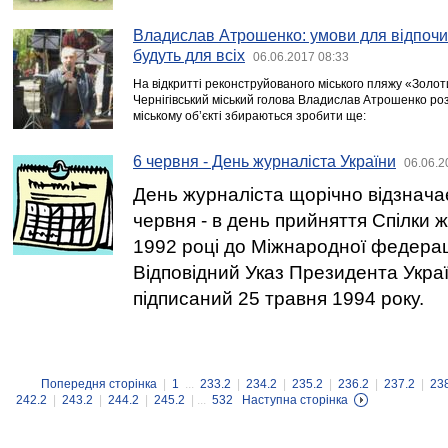
Владислав Атрошенко: умови для відпочи
будуть для всіх
06.06.2017 08:33
На відкритті реконструйованого міського пляжу «Золоти
Чернігівський міський голова Владислав Атрошенко роз
міському об’єкті збираються зробити ще:
6 червня - День журналіста України
06.06.2
День журналіста щорічно відзначає
червня - в день прийняття Спілки ж
1992 році до Міжнародної федераці
Відповідний Указ Президента Укра
підписаний 25 травня 1994 року.
Попередня сторінка
|
1
...
233.2
|
234.2
|
235.2
|
236.2
|
237.2
|
23
242.2
|
243.2
|
244.2
|
245.2
| ...
532
Наступна сторінка