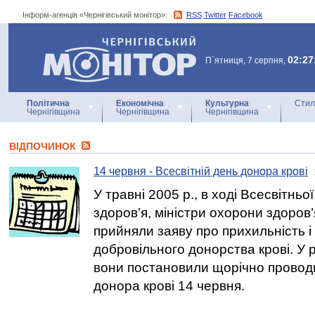
Інформ-агенція «Чернігівський монітор»:
RSS
Twitter
Facebook
Інформ-агенція
«Чернігівський монітор»
02:27
П`ятниця, 7 серпня,
Політична
Економічна
Культурна
Стил
Чернігівщина
Чернігівщина
Чернігівщина
ВІДПОЧИНОК
14 червня - Всесвітній день донора крові
У травні 2005 р., в ході Всесвітнь
здоров’я, міністри охорони здоров
прийняли заяву про прихильність і
добровільного донорства крові. У
вони постановили щорічно проводи
донора крові 14 червня.