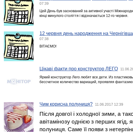
07:39
Цей День був заснований за активної участі Міжнародно
кінці минулого століття і відзначається 12-го червня.
12 червня день народження на Чернігівщи
07:38
ВІТАЄМО!
Цікаві факти про конструктор ЛЕГО
11.06.2
Яркий конструктор Лего любят все дети. Из пластико
бессчетное количество вариаций, проявляя фантазию
Чим корисна полуниця?
11.06.2017 12:39
Після довгої і холодної зими, а та
авітамінозу однією з перших ягід, я
полуниця. Саме її появи з нетерпін