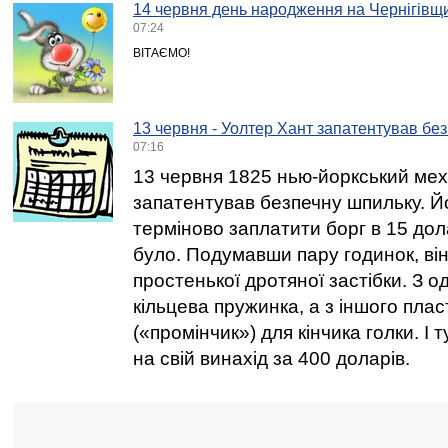
14 червня день народження на Чернігівщи
07:24
ВІТАЄМО!
13 червня - Уолтер Хант запатентував бе
07:16
13 червня 1825 нью-йоркський мех
запатентував безпечну шпильку. Й
терміново заплатити борг в 15 дол
було. Подумавши пару годинок, він
простенької дротяної застібки. З од
кільцева пружинка, а з іншого пла
(«промінчик») для кінчика голки. І 
на свій винахід за 400 доларів.