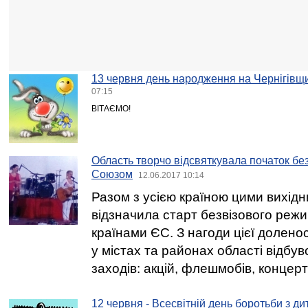
13 червня день народження на Чернігівщи
07:15
ВІТАЄМО!
Область творчо відсвяткувала початок бе
Союзом
12.06.2017 10:14
Разом з усією країною цими вихід
відзначила старт безвізового режи
країнами ЄС. З нагоди цієї доленос
у містах та районах області відбув
заходів: акцій, флешмобів, концер
12 червня - Всесвітній день боротьби з д