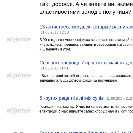
так і дорослі. А чи знаєте ви, яки
властивостями володіє полуниця?
13 антистресс-игрушек, которые распута
11.06.2017 12:18
В 90-е годы во многих офисах висел так называемый «л
инструкцией, предписывающей в стрессовой ситуации с
и швырнуть в угол.
Сезонні солодощі. 7 простих і смачних дес
11.06.2017 11:41
- Все, що мені потрібно зараз, це - ванна, шампанське, ле
звичайно ж. Будь другом, сходи за полуницею
5 крутих рецептів літніх супів
11.06.2017 11:2
Господині на замітку. Якщо ви хочете знати, чи посолен
електроди. Якщо відчуєте запах хлору, значить, суп п