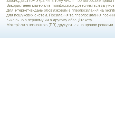
законодавством України, в тому числі, про авторське право і 
Використання матерiалiв monitor.cn.ua дозволяється за умов
Для iнтернет-видань обов'язковим є гiперпосилання на monito
для пошукових систем. Посилання та гіперпосилання повинні
виключно в першому чи в другому абзаці тексту.
Матеріали з позначкою (PR) друкуються на правах реклами..