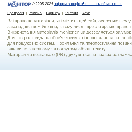
© 2005-2026
Інформ-агенція «Чернігівський монітор»
Про проект
|
Реклама
|
Партнери
|
Контакти
|
Архів
Всі права на матеріали, які містить цей сайт, охороняються у 
законодавством України, в тому числі, про авторське право і 
Використання матерiалiв monitor.cn.ua дозволяється за умов
Для iнтернет-видань обов'язковим є гiперпосилання на monito
для пошукових систем. Посилання та гіперпосилання повинні
виключно в першому чи в другому абзаці тексту.
Матеріали з позначкою (PR) друкуються на правах реклами..