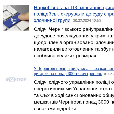
Наркобізнес на 100 мільйонів грив
поліцейські скерували до суду спр
злочинної групи
08.02.2024 12:59
Слідчі Чернігівського райуправлінн
досудове розслідування у кримін
щодо членів організованої злочинно
налагодили виготовлення та збут н
особливо великих розмірах
У Чернігові поліція вилучила з незаконно
цигарки на понад 300 тисяч гривень
08.02.
Слідчі слідчого управління поліції 
оперативниками Управління страте
та СБУ в ході санкціонованих обшу
мешканців Чернігова понад 3000 п
ознаками підробки.