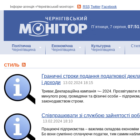
Інформ-агенція «Чернігівський монітор»:
RSS
Twitter
Facebook
Інформ-агенція
«Чернігівський монітор»
07:51
П`ятниця, 7 серпня,
Політична
Економічна
Культурна
Стил
Чернігівщина
Чернігівщина
Чернігівщина
СТИЛЬ
Граничні строки подання податкової декл
і доходи
13.02.2024 18:15
Триває Деклараційна кампанія ¬– 2024. Прозвітувати 
минулого року, громадяни та фізичні особи – підприємц
законодавством строки.
Співпрацювати зі службою зайнятості роб
13.02.2024 18:10
Працюючі підприємства – важлива складова економіки к
Бо вони сумлінно сплачуючи податки, тим самим набл