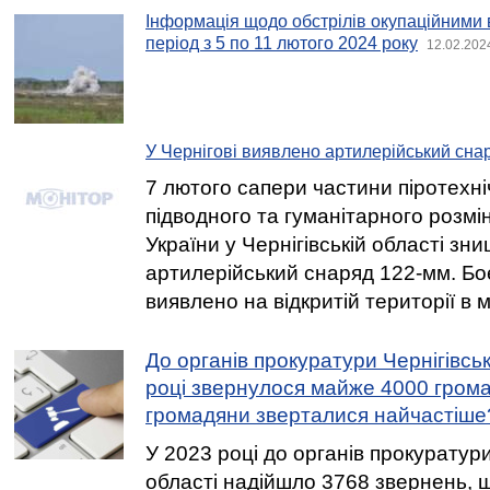
Інформація щодо обстрілів окупаційними 
період з 5 по 11 лютого 2024 року
12.02.202
У Чернігові виявлено артилерійський сна
7 лютого сапери частини піротехні
підводного та гуманітарного розм
України у Чернігівській області зн
артилерійський снаряд 122-мм. Бо
виявлено на відкритій території в м.
До органів прокуратури Чернігівськ
році звернулося майже 4000 грома
громадяни зверталися найчастіше
У 2023 році до органів прокуратури
області надійшло 3768 звернень, 