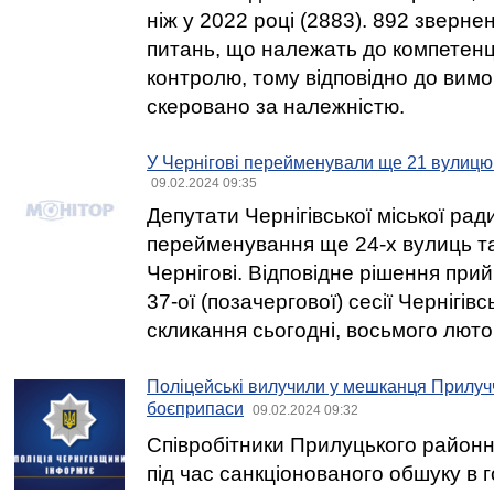
ніж у 2022 році (2883). 892 зверн
питань, що належать до компетенці
контролю, тому відповідно до вимо
скеровано за належністю.
У Чернігові перейменували ще 21 вулицю 
09.02.2024 09:35
Депутати Чернігівської міської ра
перейменування ще 24-х вулиць та
Чернігові. Відповідне рішення прий
37-ої (позачергової) сесії Чернігівсь
скликання сьогодні, восьмого люто
Поліцейські вилучили у мешканця Прилуч
боєприпаси
09.02.2024 09:32
Співробітники Прилуцького районног
під час санкціонованого обшуку в 