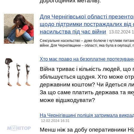
дорогоцінних металів).
Для Чернігівської області презент
щодо підтримки постраждалих від 
насильства під час війни
13.02.2024 1
Сексуальне насильство – дуже болюче і чутливе питанн
війни. Для Чернігівщини – області, яка була в окупації
Хто має право на безоплатне протезуван
Війна триває і кількість людей, що
збільшується щодня. Хто може от
державним коштом? Чи йдеться ли
За що саме платить держава та яку
може відшкодувати?
На Чернігівщині поліція затримала викрад
12.02.2024 16:31
Менш ніж за добу оперативники Н