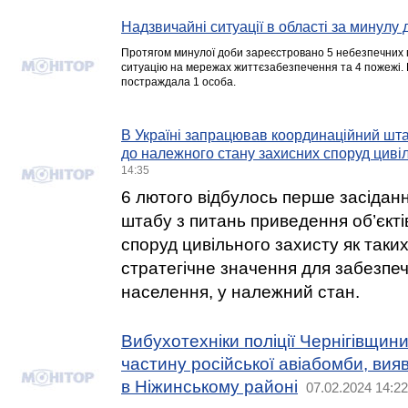
Надзвичайні ситуації в області за минулу 
Протягом минулої доби зареєстровано 5 небезпечних по
ситуацію на мережах життєзабезпечення та 4 пожежі. 
постраждала 1 особа.
В Україні запрацював координаційний шт
до належного стану захисних споруд циві
14:35
6 лютого відбулось перше засідан
штабу з питань приведення об’єкт
споруд цивільного захисту як таки
стратегічне значення для забезпе
населення, у належний стан.
Вибухотехніки поліції Чернігівщи
частину російської авіабомби, ви
в Ніжинському районі
07.02.2024 14:22