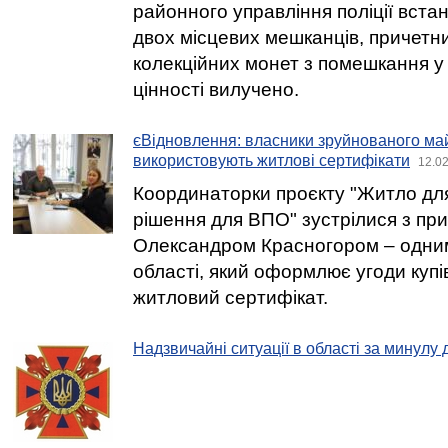
районного управління поліції вст
двох місцевих мешканців, причетни
колекційних монет з помешкання у 
цінності вилучено.
єВідновлення: власники зруйнованого ма
використовують житлові сертифікати
12.02
Координаторки проєкту "Житло для
рішення для ВПО" зустрілися з пр
Олександром Красногором – одним
області, який оформлює угоди купі
житловий сертифікат.
Надзвичайні ситуації в області за минулу 