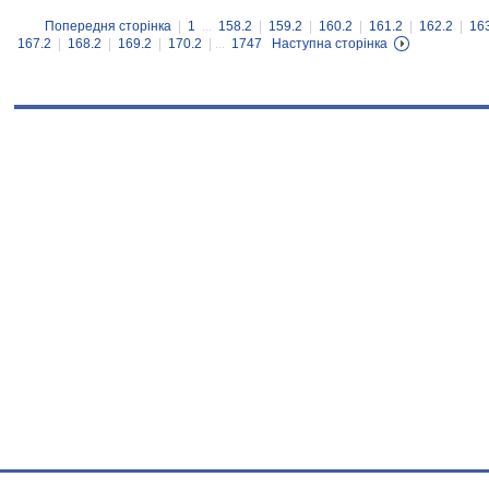
Попередня сторінка
|
1
...
158.2
|
159.2
|
160.2
|
161.2
|
162.2
|
16
167.2
|
168.2
|
169.2
|
170.2
| ...
1747
Наступна сторінка