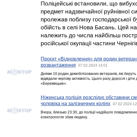
Поліцейські встановили, що вибу
предмет надзвичайної руйнівної с
пролежав поблизу господарської бу
обійсть в селі Нова Басань. Цей н
належить до числа найбільш постр
російської окупації частини Чернігі
Проєкт «Відновлення» для родин ветерані
розвантаження
07.02.2024 14:01
Днями 10 родин демобілізованих ветеранів, які беруть
відвідали чергову активність. Цього разу дорослі і діт
«Беремицьке».
Ніжинська поліція розслідує обставини с
чоловіка на залізничних коліях
07.02.2024 12
Вчора, близько 23:30, до поліції надійшло повідомленн
електропотяг збив людину.