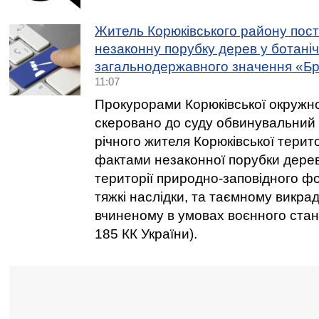
Житель Корюківського району пост
незаконну порубку дерев у ботані
загальнодержавного значення «Б
11:07
Прокурорами Корюківської окружн
скеровано до суду обвинувальний 
річного жителя Корюківської терит
фактами незаконної порубки дерев
території природно-заповідного ф
тяжкі наслідки, та таємному викра
вчиненому в умовах воєнного стану (
185 КК України).