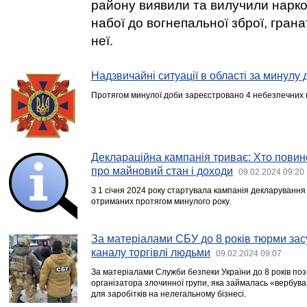
району виявили та вилучили нарко
набої до вогнепальної зброї, грана
неї.
Надзвичайні ситуації в області за минулу 
Протягом минулої доби зареєстровано 4 небезпечних по
Деклараційна кампанія триває: Хто пови
про майновий стан і доходи
09.02.2024 09:20
З 1 січня 2024 року стартувала кампанія декларування
отриманих протягом минулого року.
За матеріалами СБУ до 8 років тюрми зас
каналу торгівлі людьми
09.02.2024 09:07
За матеріалами Служби безпеки України до 8 років по
організатора злочинної групи, яка займалась «вербува
для заробітків на нелегальному бізнесі.