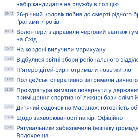
набір кандидатів на службу в поліцію
26-річний чоловік побив до смерті рідного 
09:42
ґратами 7 років
Волонтери відправили черговий вантаж гум
09:51
на Схід
На кордоні вилучили марихуану
10:02
Відбулися звітні збори регіонального відді
10:16
П’ятеро дітей-сиріт отримали нове житло
10:36
Поліцейські оперативно затримали дачного
11:02
Прокуратура вимагає повернути у державну
11:25
приміщення спортивної лижної бази олімпі
Дитячий садочок на Масанах: готовність об
12:00
Щодо захворюваності на кір. Офіційно
13:04
Рятувальники забезпечили безпеку громадя
16:48
Водохреща