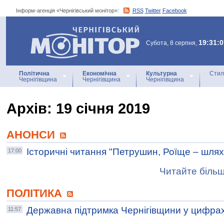
Інформ-агенція «Чернігівський монітор»:
RSS
Twitter
Facebook
Інформ-агенція
«Чернігівський монітор»
19:31:0
Субота, 8 серпня,
Політична
Економічна
Культурна
Стил
Чернігівщина
Чернігівщина
Чернігівщина
Архiв: 19 січня 2019
АНОНСИ
Історичні читання "Петрушин, Роїще – шля
17:00
Читайте більш
ПОЛІТИКА
Державна підтримка Чернігівщини у цифра
11:57