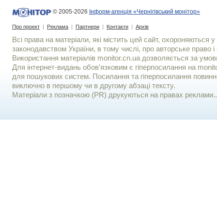
© 2005-2026
Інформ-агенція «Чернігівський монітор»
Про проект
|
Реклама
|
Партнери
|
Контакти
|
Архів
Всі права на матеріали, які містить цей сайт, охороняються у 
законодавством України, в тому числі, про авторське право і 
Використання матерiалiв monitor.cn.ua дозволяється за умов
Для iнтернет-видань обов'язковим є гiперпосилання на monito
для пошукових систем. Посилання та гіперпосилання повинні
виключно в першому чи в другому абзаці тексту.
Матеріали з позначкою (PR) друкуються на правах реклами..