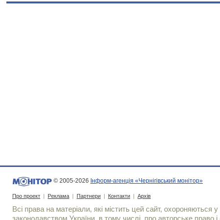
© 2005-2026
Інформ-агенція «Чернігівський монітор»
Про проект
|
Реклама
|
Партнери
|
Контакти
|
Архів
Всі права на матеріали, які містить цей сайт, охороняються у 
законодавством України, в тому числі, про авторське право і 