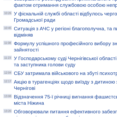
фактом отримання службовою особою непр
У фіскальній службі області відбулось черг
10:26
Громадської ради
Ситуація з АЧС у регіоні благополучна, та п
10:45
відміняв
Формулу успішного професійного вибору зн
11:08
зайнятості
У Господарському суді Чернігівської област
11:23
та заступника голови суду
СБУ затримала військового на збуті психо
12:04
Акцію в турагенціях щодо виїзду з дитиною
12:17
Чернігові
Відзначення 75-ї річниці вигнання фашистсь
13:08
міста Ніжина
Обговорювали питання ефективного забез
13:20