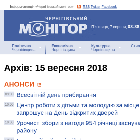
Інформ-агенція «Чернігівський монітор»:
RSS
Twitter
Facebook
Інформ-агенція
«Чернігівський монітор»
03:38
П`ятниця, 7 серпня,
Політична
Економічна
Культурна
Стил
Чернігівщина
Чернігівщина
Чернігівщина
Архiв: 15 вересня 2018
АНОНСИ
Всесвітній день прибирання
09:00
Центр роботи з дітьми та молоддю за місц
10:00
запрошує на День відкритих дверей
Урочисті збори з нагоди 95-ї річниці заснув
10:00
району