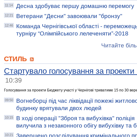
Десна здобуває першу домашню перемогу
11:14
Ветерани "Десни" завоювали "бронзу"
12:21
Команда Чернігівської області - переможе
12:46
турніру “Олімпійського лелеченяти”-2018
Читайте біль
СТИЛЬ
Стартувало голосування за проекти
10:39
Голосування за проекти Бюджету участі у Чернігові триватиме 15 по 30 вер
Вогнеборці під час ліквідації пожежі житлов
09:50
будинку врятували двох людей
В ході операції "Зброя та вибухівка" поліція
10:15
вилучила з незаконного обігу вибухівку та 
Завершено розслідування кримінального п
10:21