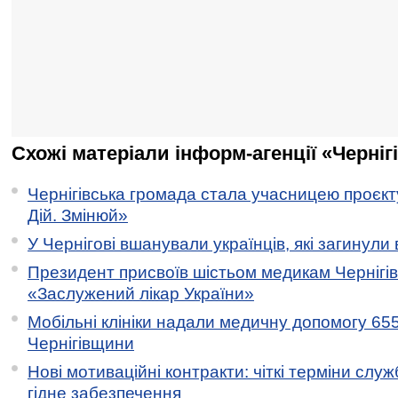
Схожі матеріали інформ-агенції «Черніг
Чернігівська громада стала учасницею проєкту 
Дій. Змінюй»
У Чернігові вшанували українців, які загинули 
Президент присвоїв шістьом медикам Чернігі
«Заслужений лікар України»
Мобільні клініки надали медичну допомогу 65
Чернігівщини
Нові мотиваційні контракти: чіткі терміни служ
гідне забезпечення