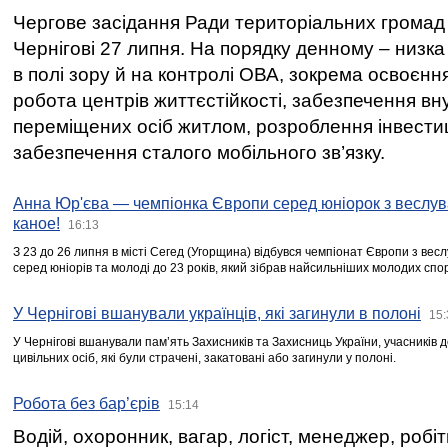
Чергове засідання Ради територіальних громад 
Чернігові 27 липня. На порядку денному – низка
в полі зору й на контролі ОВА, зокрема освоєння
робота центрів життєстійкості, забезпечення вн
переміщених осіб житлом, розроблення інвестиц
забезпечення сталого мобільного зв’язку.
Анна Юр'єва — чемпіонка Європи серед юніорок з веслув
каное!
16:13
З 23 до 26 липня в місті Сегед (Угорщина) відбувся чемпіонат Європи з вес
серед юніорів та молоді до 23 років, який зібрав найсильніших молодих спо
У Чернігові вшанували українців, які загинули в полоні
15:
У Чернігові вшанували пам’ять Захисників та Захисниць України, учасників
цивільних осіб, які були страчені, закатовані або загинули у полоні.
Робота без бар’єрів
15:14
Водій, охоронник, вагар, логіст, менеджер, робі