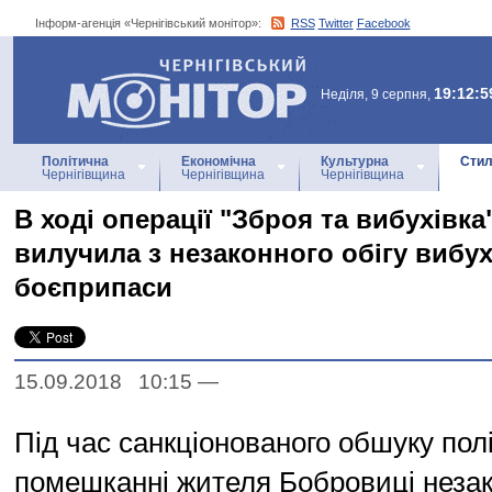
Інформ-агенція «Чернігівський монітор»:
RSS
Twitter
Facebook
Інформ-агенція
«Чернігівський монітор»
19:12:5
Неділя, 9 серпня,
Політична
Економічна
Культурна
Стил
Чернігівщина
Чернігівщина
Чернігівщина
В ході операції "Зброя та вибухівка
вилучила з незаконного обігу вибух
боєприпаси
15.09.2018 10:15
—
Під час санкціонованого обшуку пол
помешканні жителя Бобровиці неза