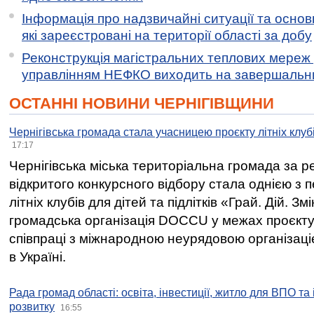
Інформація про надзвичайні ситуації та основн
які зареєстровані на території області за добу
Реконструкція магістральних теплових мереж у
управлінням НЕФКО виходить на завершальн
ОСТАННІ НОВИНИ ЧЕРНІГІВЩИНИ
Чернігівська громада стала учасницею проєкту літніх клуб
17:17
Чернігівська міська територіальна громада за 
відкритого конкурсного відбору стала однією з
літніх клубів для дітей та підлітків «Грай. Дій. З
громадська організація DOCCU у межах проєкту 
співпраці з міжнародною неурядовою організаціє
в Україні.
Рада громад області: освіта, інвестиції, житло для ВПО та
розвитку
16:55