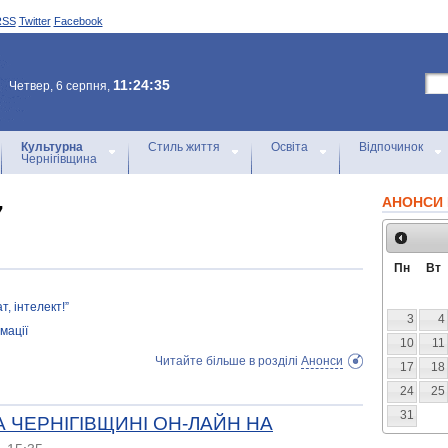
RSS
Twitter
Facebook
11:24:35
Четвер, 6 серпня,
Культурна
Стиль життя
Освіта
Відпочинок
Чернігівщина
АНОНСИ 
7
Пн
Вт
т, інтелект!”
3
4
мації
10
11
Читайте більше в розділі
Анонси
17
18
24
25
31
А ЧЕРНІГІВЩИНІ ОН-ЛАЙН НА