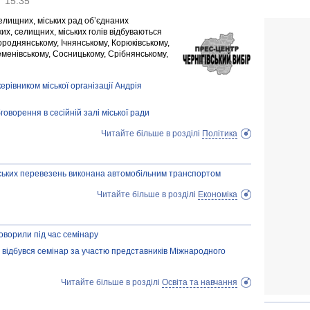
15:35
селищних, міських рад об’єднаних
их, селищних, міських голів відбуваються
роднянському, Ічнянському, Корюківському,
еменівському, Сосницькому, Срібнянському,
ерівником міської організації Андрія
оворення в сесійній залі міської ради
Читайте більше в розділі
Політика
ських перевезень виконана автомобільним транспортом
Читайте більше в розділі
Економіка
оворили під час семінару
 відбувся семінар за участю представників Міжнародного
Читайте більше в розділі
Освіта та навчання