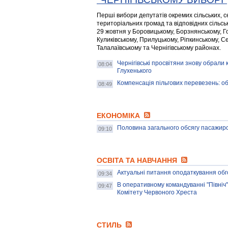
Перші вибори депутатів окремих сільських, 
територіальних громад та відповідних сільськ
29 жовтня у Боровицькому, Борзнянському, Го
Куликівському, Прилуцькому, Ріпкинському, C
Талалаївському та Чернігівському районах.
Чернігівські просвітяни знову обрали к
08:04
Глухенького
Компенсація пільгових перевезень: обг
08:49
ЕКОНОМІКА
Половина загального обсягу пасажир
09:10
ОСВІТА ТА НАВЧАННЯ
Актуальні питання оподаткування обг
09:34
В оперативному командуванні "Північ"
09:47
Комітету Червоного Хреста
СТИЛЬ