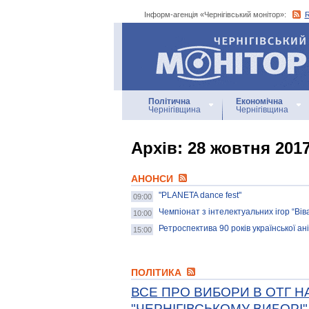
Інформ-агенція «Чернігівський монітор»:
Інформ-агенція
«Чернігівський монітор»
Політична
Економічна
Чернігівщина
Чернігівщина
Архiв: 28 жовтня 201
АНОНСИ
"PLANETA dance fest"
09:00
Чемпіонат з інтелектуальних ігор “Віва
10:00
Ретроспектива 90 років української ані
15:00
ПОЛІТИКА
ВСЕ ПРО ВИБОРИ В ОТГ Н
"ЧЕРНІГІВСЬКОМУ ВИБОРІ"