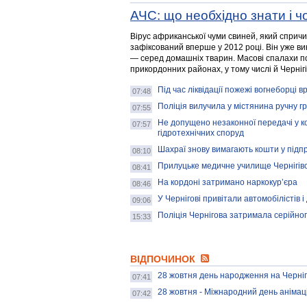
АЧС: що необхідно знати і 
Вірус африканської чуми свиней, який спричин
зафіксований вперше у 2012 році. Він уже ви
— серед домашніх тварин. Масові спалахи по
прикордонних районах, у тому числі й Черніг
Під час ліквідації пожежі вогнеборці в
07:48
Поліція вилучила у містянина ручну г
07:55
Не допущено незаконної передачі у к
07:57
гідротехнічних споруд
Шахраї знову вимагають кошти у підп
08:10
Прилуцьке медичне училище Чернігівсь
08:41
На кордоні затримано наркокур’єра
08:46
У Чернігові привітали автомобілістів і
09:06
Поліція Чернігова затримала серійног
15:33
ВІДПОЧИНОК
28 жовтня день народження на Черніг
07:41
28 жовтня - Міжнародний день анімаці
07:42