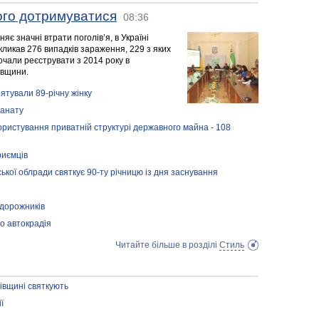
чого дотримуватися
08:36
яє значні втрати поголів’я, в Україні
кликав 276 випадків зараження, 229 з яких
чали реєструвати з 2014 року в
івщини.
рятували 89-річну жінку
ранату
ористування приватній структурі державного майна - 108
риємців
кої облради святкує 90-ту річницю із дня заснування
 дорожників
о автокрадія
Читайте більше в розділі
Стиль
івщині святкують
ї