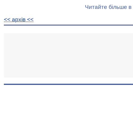
Читайте більше в 
<< архiв <<