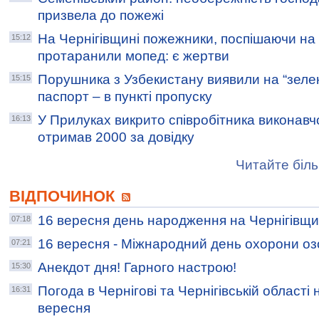
призвела до пожежі
На Чернігівщині пожежники, поспішаючи на 
15:12
протаранили мопед: є жертви
Порушника з Узбекистану виявили на “зелен
15:15
паспорт – в пункті пропуску
У Прилуках викрито співробітника виконавч
16:13
отримав 2000 за довідку
Читайте біль
ВІДПОЧИНОК
16 вересня день народження на Чернігівщи
07:18
16 вересня - Міжнародний день охорони о
07:21
Анекдот дня! Гарного настрою!
15:30
Погода в Чернігові та Чернігівській області 
16:31
вересня