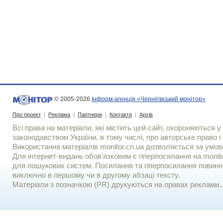
© 2005-2026
Інформ-агенція «Чернігівський монітор»
Про проект
|
Реклама
|
Партнери
|
Контакти
|
Архів
Всі права на матеріали, які містить цей сайт, охороняються у 
законодавством України, в тому числі, про авторське право і 
Використання матерiалiв monitor.cn.ua дозволяється за умов
Для iнтернет-видань обов'язковим є гiперпосилання на monito
для пошукових систем. Посилання та гіперпосилання повинні
виключно в першому чи в другому абзаці тексту.
Матеріали з позначкою (PR) друкуються на правах реклами..