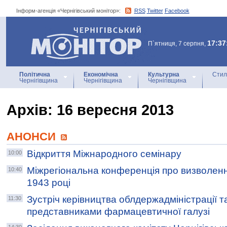
Інформ-агенція «Чернігівський монітор»:
RSS
Twitter
Facebook
Інформ-агенція
«Чернігівський монітор»
17:37
П`ятниця, 7 серпня,
Політична
Економічна
Культурна
Стил
Чернігівщина
Чернігівщина
Чернігівщина
Архiв: 16 вересня 2013
АНОНСИ
Відкриття Міжнародного семінару
10:00
Міжрегіональна конференція про визволенн
10:40
1943 році
Зустріч керівництва облдержадміністрації т
11:30
представниками фармацевтичної галузі