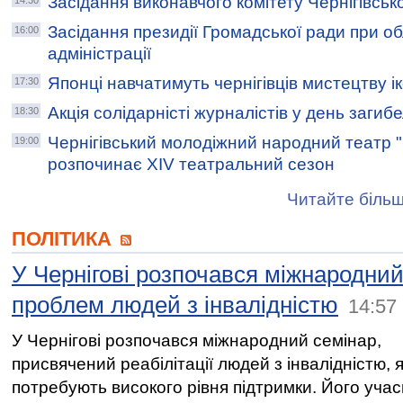
Засідання виконавчого комітету Чернігівсько
14:30
Засідання президії Громадської ради при о
16:00
адміністрації
Японці навчатимуть чернігівців мистецтву і
17:30
Акція солідарністі журналістів у день загибе
18:30
Чернігівський молодіжний народний театр 
19:00
розпочинає XIV театральний сезон
Читайте більш
ПОЛІТИКА
У Чернігові розпочався міжнародни
проблем людей з інвалідністю
14:57
У Чернігові розпочався міжнародний семінар,
присвячений реабілітації людей з інвалідністю, я
потребують високого рівня підтримки. Його уча