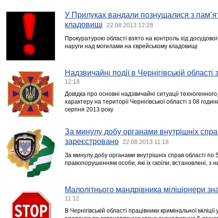
У Прилуках вандали познущалися з пам’я
кладовищі
22.08.2013 12:28
Прокуратурою області взято на контроль хід досудово
наруги над могилами на єврейському кладовищі
Надзвичайні події в Чернігівській області
12:18
Довідка про основні надзвичайні ситуації техногенного
характеру на території Чернігівської області з 08 годи
серпня 2013 року
За минулу добу органами внутрішніх справ
зареєстровано
22.08.2013 11:18
За минулу добу органами внутрішніх справ області по
правопорушенням особи, які їх скоїли, встановлені, з н
Малолітнього мандрівника міліціонери зн
11:12
В Чернігівській області працівники кримінальної міліції