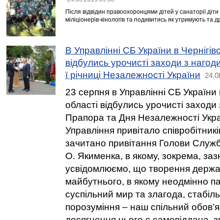
Після відвідин правоохоронцями дітей у санаторії діти 
міліціонерів-кінологів та подивитись як утримують та 
В Управлінні СБ України в Чернігівс
відбулись урочисті заходи з нагод
ї річниці Незалежності України
24.0
23 серпня в Управлінні СБ України 
області відбулись урочисті заходи
Прапора та Дня Незалежності Укра
Управління привітало співробітникі
зачитано привітання Голови Служб
О. Якименка, в якому, зокрема, заз
усвідомлюємо, що творення держав
майбутнього, в якому неодмінно п
суспільний мир та злагода, стабіль
порозуміння – наш спільний обов’
досягнення цього є самовіддана, 