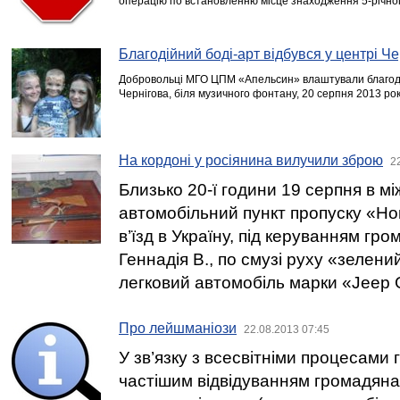
операцію по встановленню місце знаходження 5-річного
Благодійний боді-арт відбувся у центрі Ч
Добровольці МГО ЦПМ «Апельсин» влаштували благодій
Чернігова, біля музичного фонтану, 20 серпня 2013 рок
На кордоні у росіянина вилучили зброю
2
Близько 20-ї години 19 серпня в м
автомобільний пункт пропуску «Но
в’їзд в Україну, під керуванням гр
Геннадія В., по смузі руху «зелен
легковий автомобіль марки «Jeep 
Про лейшманіози
22.08.2013 07:45
У зв’язку з всесвітніми процесами г
частішим відвідуванням громадяна