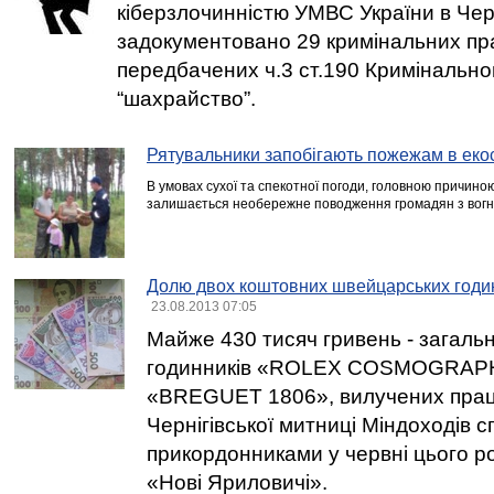
кіберзлочинністю УМВС України в Черн
задокументовано 29 кримінальних п
передбачених ч.3 ст.190 Кримінально
“шахрайство”.
Рятувальники запобігають пожежам в еко
В умовах сухої та спекотної погоди, головною причино
залишається необережне поводження громадян з вогн
Долю двох коштовних швейцарських годин
23.08.2013 07:05
Майже 430 тисяч гривень - загальн
годинників «ROLEX COSMOGRAPH
«BREGUET 1806», вилучених прац
Чернігівської митниці Міндоходів с
прикордонниками у червні цього ро
«Нові Яриловичі».