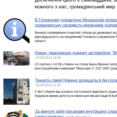
кожного з нас, громадянський мир 
В Головному управлінні Міндоходів розра
громадянську свідомість керівників підпр
Функція спрямування податків і зборів до державної к
відповідальність на працівників Головного управління М
області.
Ніжин: ліквідовано пожежу автомобіля "
23.08.2013 14:06
22 серпня о 14:38 у Ніжині на площі Івана Франка заго
реєстраційними номерами "Мерседес С 220" 2007 року 
Трицять сімей Ніжина залишаться без оп
23.08.2013 11:20
У місті Ніжині від газового постачання відрізають буди
будувала фірма депутата ніжинської міської ради В.Куб
За минулу добу органами внутрішніх справ
зареєстровано
23.08.2013 09:13