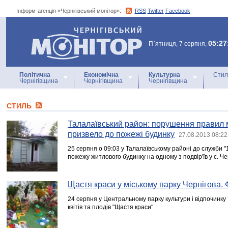
Інформ-агенція «Чернігівський монітор»:
RSS
Twitter
Facebook
Інформ-агенція
«Чернігівський монітор»
05:27
П`ятниця, 7 серпня,
Політична
Економічна
Культурна
Стил
Чернігівщина
Чернігівщина
Чернігівщина
СТИЛЬ
Талалаївський район: порушення правил
призвело до пожежі будинку
27.08.2013 08:22
25 серпня о 09:03 у Талалаївському районі до служби 
пожежу житлового будинку на одному з подвір'їв у с. Ч
Щастя краси у міському парку Чернігова.
24 серпня у Центральному парку культури і відпочинку
квітів та плодів "Щастя краси"