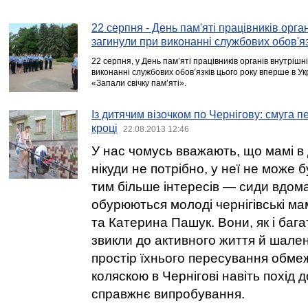
22 серпня - День пам'яті працівників орган
загинули при виконанні службових обов'яз
22 серпня, у День пам’яті працівників органів внутрішні
виконанні службових обов’язків цього року вперше в У
«Запали свічку пам’яті».
Із дитячим візочком по Чернігову: смуга 
кроці
22.08.2013 12:46
У нас чомусь вважають, що мамі в 
нікуди не потрібно, у неї не може б
тим більше інтересів — сиди вдома
обурюються молоді чернігівські м
та Катерина Пашук. Вони, як і баг
звикли до активного життя й шален
простір їхнього пересування обме
коляскою в Чернігові навіть похід 
справжнє випробування.