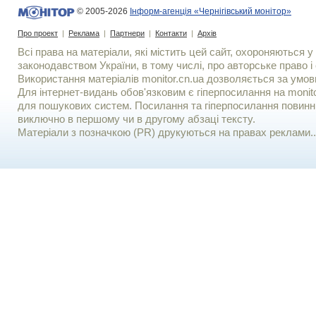
© 2005-2026
Інформ-агенція «Чернігівський монітор»
Про проект
|
Реклама
|
Партнери
|
Контакти
|
Архів
Всі права на матеріали, які містить цей сайт, охороняються у 
законодавством України, в тому числі, про авторське право і 
Використання матерiалiв monitor.cn.ua дозволяється за умов
Для iнтернет-видань обов'язковим є гiперпосилання на monito
для пошукових систем. Посилання та гіперпосилання повинні
виключно в першому чи в другому абзаці тексту.
Матеріали з позначкою (PR) друкуються на правах реклами..