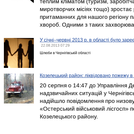
теплим кліматом (туризм, заробітч
миротворчих місіях тощо) зростає 
притаманних для нашого регіону 
хвороб. Одними з таких захворюва
У січні–червні 2013 р. в області було за
22.08.2013 07:29
Шлюби в Чернігівській області
Козелецький район: ліквідовано пожежу в 
20 серпня о 14:47 до Управління 
надзвичайних ситуацій у Чернігівсь
надійшло повідомлення про низову
«Остерський військовий лісгосп» 
Козелецького району.