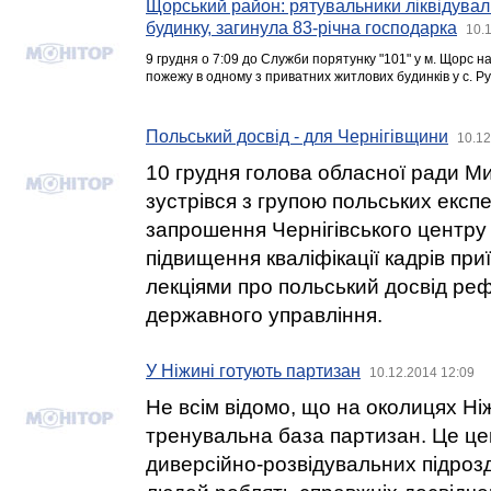
Щорський район: рятувальники ліквідува
будинку, загинула 83-річна господарка
10.
9 грудня о 7:09 до Служби порятунку "101" у м. Щорс 
пожежу в одному з приватних житлових будинків у с. Ру
Польський досвід - для Чернігівщини
10.12
10 грудня голова обласної ради М
зустрівся з групою польських експер
запрошення Чернігівського центру 
підвищення кваліфікації кадрів при
лекціями про польський досвід р
державного управління.
У Ніжині готують партизан
10.12.2014 12:09
Не всім відомо, що на околицях Ні
тренувальна база партизан. Це це
диверсійно-розвідувальних підрозді