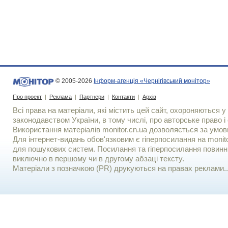
© 2005-2026
Інформ-агенція «Чернігівський монітор»
Про проект
|
Реклама
|
Партнери
|
Контакти
|
Архів
Всі права на матеріали, які містить цей сайт, охороняються у 
законодавством України, в тому числі, про авторське право і 
Використання матерiалiв monitor.cn.ua дозволяється за умов
Для iнтернет-видань обов'язковим є гiперпосилання на monito
для пошукових систем. Посилання та гіперпосилання повинні
виключно в першому чи в другому абзаці тексту.
Матеріали з позначкою (PR) друкуються на правах реклами..