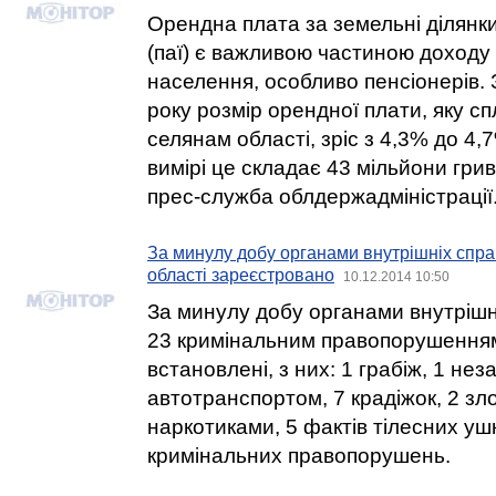
Орендна плата за земельні ділянки
(паї) є важливою частиною доходу 
населення, особливо пенсіонерів. З
року розмір орендної плати, яку с
селянам області, зріс з 4,3% до 4
вимірі це складає 43 мільйони гри
прес-служба облдержадміністрації
За минулу добу органами внутрішніх спра
області зареєстровано
10.12.2014 10:50
За минулу добу органами внутрішні
23 кримінальним правопорушенням о
встановлені, з них: 1 грабіж, 1 не
автотранспортом, 7 крадіжок, 2 зло
наркотиками, 5 фактів тілесних уш
кримінальних правопорушень.