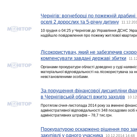
Чернігів: вогнеборці по пожежній драбині
оселі 2 дорослих та 5-річну дитину
11.12.20
10 грудня о 04:25 у Чернігові до Управління ДСНС Украї
надійшло повідомлення про пожежу житлової квартири 
Лісокористувач, який не забезпечив схорон
компенсувати завдані державі збитки
11.1
Органами прокуратури області доведено у суді наявніс
матеріальної відповідальності на лісокористувача за н
невстановленими особами.
За порушення фінансової дисципліни фах
в Чернігівській області вжито заходів
10.12
Протягом січня-листопада 2014 року за вчинені фінан
адміністративної відповідальності 348 посадових осіб
адміністративних штрафів – 78,7 тис.грн.
Прокуратурою оскаржено рішення про зак
закупівлі у одного учасника
10.12.2014 14:48