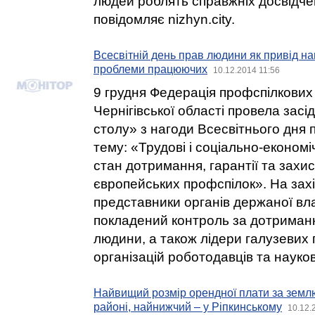
людей роблять справжніх досвідче
повідомляє nizhyn.city.
Всесвітній день прав людини як привід на
проблеми працюючих
10.12.2014 11:56
9 грудня Федерація профспілкових 
Чернігівської області провела засі
столу» з нагоди Всесвітнього дня
тему: «Трудові і соціально-економіч
стан дотримання, гарантії та захис
європейських профспілок». На зах
представники органів держаної вла
покладений контроль за дотриман
людини, а також лідери галузевих 
організацій роботодавців та науков
Найвищий розмір орендної плати за земл
районі, найнижчий – у Ріпкинському
10.12.