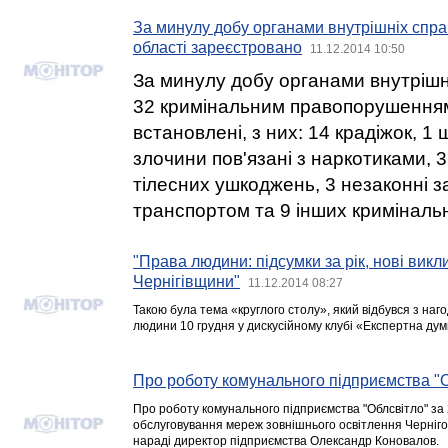
За минулу добу органами внутрішніх спра
області зареєстровано
11.12.2014 10:50
За минулу добу органами внутрішні
32 кримінальним правопорушенням о
встановлені, з них: 14 крадіжок, 1
злочини пов'язані з наркотиками, 
тілесних ушкоджень, 3 незаконні з
транспортом та 9 інших кримінал
"Права людини: підсумки за рік, нові викл
Чернігівщини"
11.12.2014 08:27
Такою була тема «круглого столу», який відбувся з на
людини 10 грудня у дискусійному клубі «Експертна дум
Про роботу комунального підприємства "
Про роботу комунального підприємства "Облсвітло" за 
обслуговування мереж зовнішнього освітлення Черніго
нараді директор підприємства Олександр Коновалов.