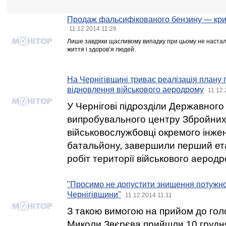
Продаж фальсифікованого бензину — кри
11.12.2014 11:28
Лише завдяки щасливому випадку при цьому не настало
життя і здоров’я людей.
На Чернігівщині триває реалізація плану 
відновлення військового аеродрому
11.12.
У Чернігові підрозділи Державного
випробувального центру Збройних
військовослужбовці окремого інж
батальйону, завершили перший ет
робіт території військового аеродр
"Просимо не допустити знищення потужно
Чернігівщини"
11.12.2014 11:11
З такою вимогою на прийом до гол
Миколи Звєрєва прийшли 10 грудня