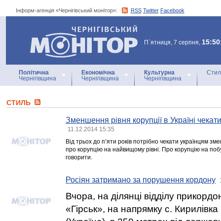
Інформ-агенція «Чернігівський монітор»:
RSS
Twitter
Facebook
Інформ-агенція
«Чернігівський монітор»
15:50
П`ятниця, 7 серпня,
Політична
Економічна
Культурна
Стил
Чернігівщина
Чернігівщина
Чернігівщина
СТИЛЬ
Зменшення рівня корупції в Україні чекат
11.12.2014 15:35
Від трьох до п’яти років потрібно чекати українцям зм
про корупцію на найвищому рівні. Про корупцію на побу
говорити.
Росіян затримано за порушення кордону
Вчора, на ділянці відділу прикорд
«Гірськ», на напрямку с. Кирилівка