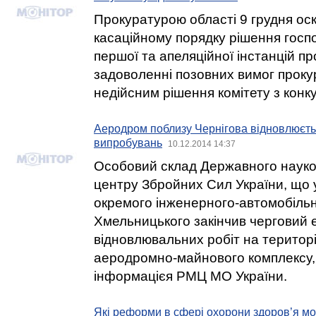
Прокуратурою області 9 грудня ос
касаційному порядку рішення госп
першої та апеляційної інстанцій пр
задоволенні позовних вимог проку
недійсним рішення комітету з конку
Аеродром поблизу Чернігова відновлюєт
випробувань
10.12.2014 14:37
Особовий склад Державного наук
центру Збройних Сил України, що у
окремого інженерного-автомобільн
Хмельницького закінчив черговий 
відновлювальних робіт на території
аеродромно-майнового комплексу,
інформацієя РМЦ МО України.
Які реформи в сфері охорони здоров’я мо