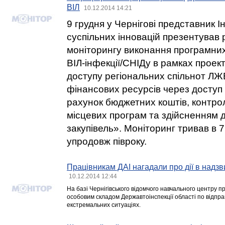
ВІЛ
10.12.2014 14:21
9 грудня у Чернігові представник І
суспільних інновацій презентував 
моніторингу виконання програмних 
ВІЛ-інфекції/СНІДу в рамках прое
доступу регіональних спільнот ЛЖ
фінансових ресурсів через доступ 
рахунок бюджетних коштів, контро
місцевих програм та здійсненням
закупівель». Моніторинг тривав в 
упродовж півроку.
Працівникам ДАІ нагадали про дії в надзв
10.12.2014 12:44
На базі Чернігівського відомчого навчального центру 
особовим складом Державтоінспекції області по відпра
екстремальних ситуаціях.