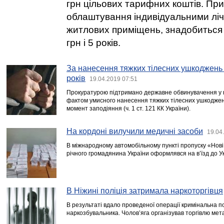
грн цільових тарифних коштів. При
облаштування індивідуальними лі
житлових приміщень, знадобиться
грн і 5 років.
За нанесення тяжких тілесних ушкоджень -
років
19.04.2019 07:51
Прокуратурою підтримано державне обвинувачення у 
фактом умисного нанесення тяжких тілесних ушкоджен
момент заподіяння (ч. 1 ст. 121 КК України).
На кордоні вилучили медичні засоби
19.04
В міжнародному автомобільному пункті пропуску «Нові
річного громадянина України оформлявся на в’їзд до У
В Ніжині поліція затримала наркоторгівця
В результаті вдало проведеної операції кримінальна п
наркозбувальника. Чолов’яга організував торгівлю мет