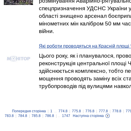
розмінування Аварійно-рятувально
спецпризначення УДСНС України у 
області знищено арсенал боєприпас
мінометних мін калібром 50 мм часі
війни.
Які роботи проводяться на Красній площі
Цього року, як і планувалося, пров
реконструкція центральної площі 
здійснюється комплексно, тобто п
мощення проводять заміну всіх ст
трубопроводів під вулицями навко
Попередня сторінка
|
1
...
774.8
|
775.8
|
776.8
|
777.8
|
778.8
|
77
783.8
|
784.8
|
785.8
|
786.8
| ...
1747
Наступна сторінка