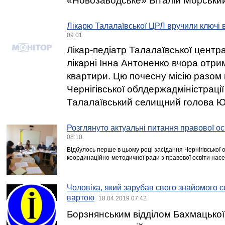
«Новозаводське» Віталій Морськи
Лікарю Талалаївської ЦРЛ вручили ключі 
09:01
Лікар-педіатр Талалаївської центр
лікарні Інна Антоненко вчора отри
квартири. Цю почесну місію разом
Чернігівської облдержадміністраці
Талалаївський селищний голова Ю
Розглянуто актуальні питання правової о
08:10
Відбулось перше в цьому році засідання Чернігівської 
координаційно-методичної ради з правової освіти нас
Чоловіка, який зарубав свого знайомого 
вартою
18.04.2019 07:42
Борзнянським відділом Бахмацької