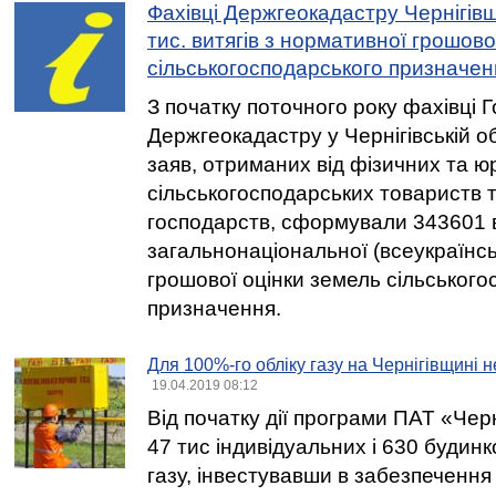
Фахівці Держгеокадастру Чернігів
тис. витягів з нормативної грошово
сільськогосподарського призначен
З початку поточного року фахівці 
Держгеокадастру у Чернігівській об
заяв, отриманих від фізичних та ю
сільськогосподарських товариств
господарств, сформували 343601 в
загальнонаціональної (всеукраїнсь
грошової оцінки земель сільського
призначення.
Для 100%-го обліку газу на Чернігівщині н
19.04.2019 08:12
Від початку дії програми ПАТ «Чер
47 тис індивідуальних і 630 будинк
газу, інвестувавши в забезпечення