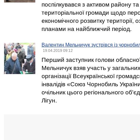
поспілкувався з активом району та
територіальної громади щодо перс
економічного розвитку території, 
планами на найближчий період.
Валентин Мельничук зустрівся із чорноби
19.04.2019 09:12
Перший заступник голови обласно
Мельничук взяв участь у загальни
організації Всеукраїнської громадсь
інвалідів «Союз Чорнобиль України»
очільник цього регіонального об'є
Лігун.