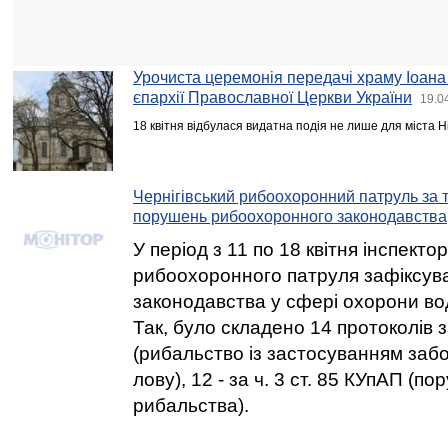
Урочиста церемонія передачі храму Іоана
єпархії Православної Церкви України
19.0
18 квітня відбулася видатна подія не лише для міста Ніж
Чернігівський рибоохоронний патруль за 
порушень рибоохоронного законодавства
У період з 11 по 18 квітня інспекто
рибоохоронного патруля зафіксув
законодавства у сфері охорони во
Так, було складено 14 протоколів з
(рибальство із застосуванням заб
лову), 12 - за ч. 3 ст. 85 КУпАП (п
рибальства).