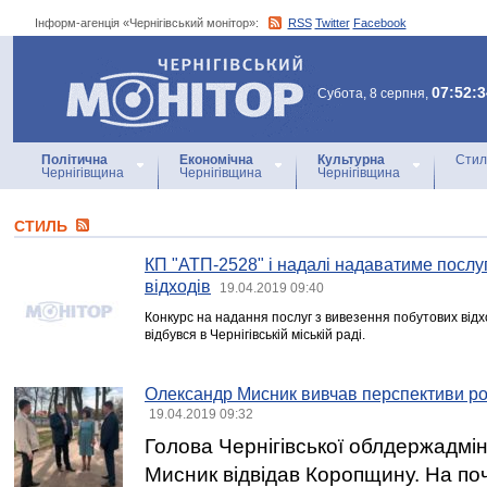
Інформ-агенція «Чернігівський монітор»:
RSS
Twitter
Facebook
Інформ-агенція
«Чернігівський монітор»
07:52:3
Субота, 8 серпня,
Політична
Економічна
Культурна
Стил
Чернігівщина
Чернігівщина
Чернігівщина
СТИЛЬ
КП "АТП-2528" і надалі надаватиме послу
відходів
19.04.2019 09:40
Конкурс на надання послуг з вивезення побутових відхо
відбувся в Чернігівській міській раді.
Олександр Мисник вивчав перспективи р
19.04.2019 09:32
Голова Чернігівської облдержадмін
Мисник відвідав Коропщину. На поч