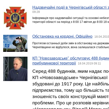
Надзвичайні події в Чернігівській області
09:28
Інформація про надзвичайні ситуації та основні небезп
території області за період з 8:00 17 квітня до 8:00 18 
Обстановка на кордоні. Офіційно
18.04.2019
Протягом останньої доби змін в обстановці на державн
Чернігівщини не відбулося, вона залишалася стабільн
КП "Новозаводське" обслуговує 488 будинк
прибудинкової території
18.04.2019 09:11
Серед 488 будинків, яким надає по
КП «Новозаводське» Чернігівської 
збудовані до 1917 року. Це найбі
підприємства, тому що більшість т
зношеність своїх конструкцій мают
проблеми. Про це розповів керівни