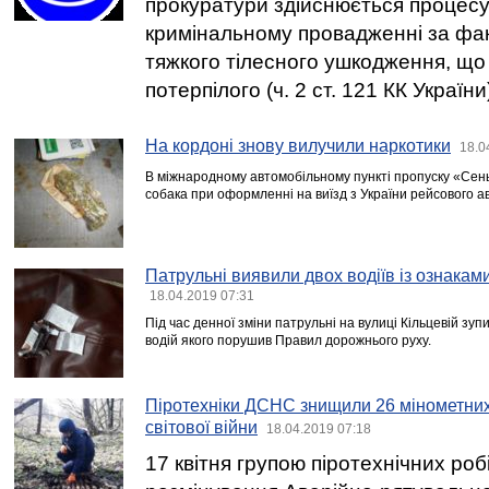
прокуратури здійснюється процесу
кримінальному провадженні за фа
тяжкого тілесного ушкодження, щ
потерпілого (ч. 2 ст. 121 КК України
На кордоні знову вилучили наркотики
18.0
В міжнародному автомобільному пункті пропуску «Сен
собака при оформленні на виїзд з України рейсового а
Патрульні виявили двох водіїв із ознакам
18.04.2019 07:31
Під час денної зміни патрульні на вулиці Кільцевій зу
водій якого порушив Правил дорожнього руху.
Піротехніки ДСНС знищили 26 мінометних 
світової війни
18.04.2019 07:18
17 квітня групою піротехнічних роб