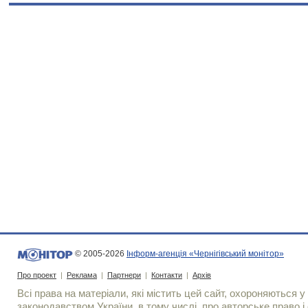
© 2005-2026
Інформ-агенція «Чернігівський монітор»
Про проект
|
Реклама
|
Партнери
|
Контакти
|
Архів
Всі права на матеріали, які містить цей сайт, охороняються у 
законодавством України, в тому числі, про авторське право і 