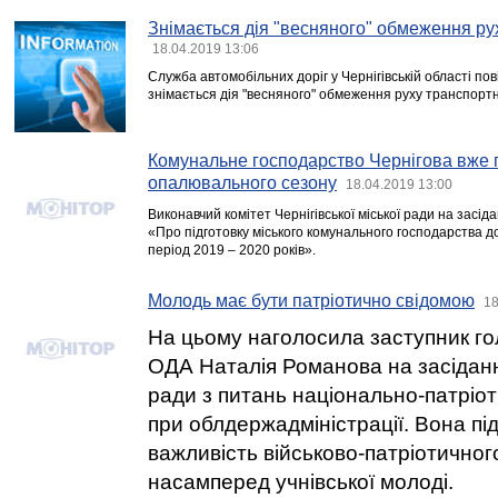
Знімається дія "весняного" обмеження ру
18.04.2019 13:06
Служба автомобільних доріг у Чернігівській області пов
знімається дія "весняного" обмеження руху транспортн
Комунальне господарство Чернігова вже 
опалювального сезону
18.04.2019 13:00
Виконавчий комітет Чернігівської міської ради на засід
«Про підготовку міського комунального господарства д
період 2019 – 2020 років».
Молодь має бути патріотично свідомою
18
На цьому наголосила заступник гол
ОДА Наталія Романова на засіданн
ради з питань національно-патріо
при облдержадміністрації. Вона пі
важливість військово-патріотичног
насамперед учнівської молоді.