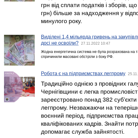
грн від сплати податків і зборів, що
грн) більше за надходження у відп
минулого року.
Виділені 1,4 мільярда гривень на закупів
досі не освоїли?
27.11.2022 10:47
Жодна енергетична система не була розрахована на та
спричинили масовані обстріли з боку РФ.
Робота є на підприємствах легпрому
25.11
Традиційно однією з провідних гал
Чернігівщини є легка промисловіст
зареєстровано понад 382 суб’єкт
легпрому. Незважаючи на теперіш
воєнний період, підприємства пра
кваліфікованих кадрів. Знайти потр
допомагає служба зайнятості.