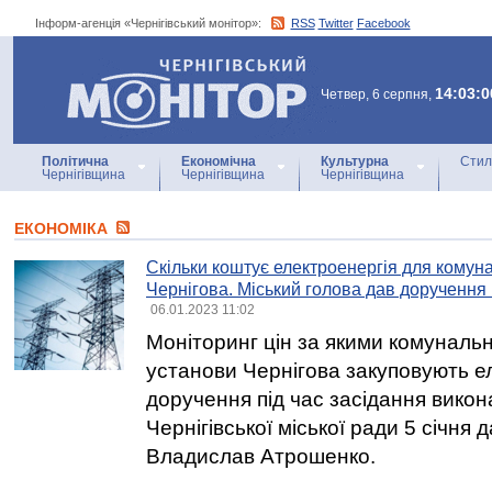
Інформ-агенція «Чернігівський монітор»:
RSS
Twitter
Facebook
Інформ-агенція
«Чернігівський монітор»
14:03:0
Четвер, 6 серпня,
Політична
Економічна
Культурна
Стил
Чернігівщина
Чернігівщина
Чернігівщина
ЕКОНОМІКА
Скільки коштує електроенергія для комун
Чернігова. Міський голова дав доручення 
06.01.2023 11:02
Моніторинг цін за якими комунальн
установи Чернігова закуповують е
доручення під час засідання викон
Чернігівської міської ради 5 січня 
Владислав Атрошенко.