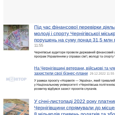
Під час фінансової перевірки діяль
молоді і спорту Чернігівської місь
порушень на суму понад 31,5 млн 
11:55
Чернігівські аудитори провели державний фінансовий
програм Управлінням у справах сім’ї, молоді та спорту Ч
На Чернігівщині ветерани, військові та чл
захистили свої бізнес-плани
29.12.2022 11:55
У рамках проєкту «Норвегія — Україна», який тривалий
у Національному університеті «Чернігівська політехніка
розвитку відбувся захист проєктів слухачів.
У січні-листопаді 2022 року платни
Чернігівщини спрямували до місц
8 мільярдів гривень податків та збо