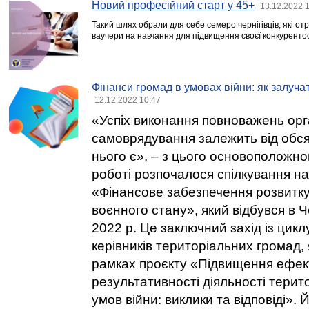
Новий професійний старт у 45+
13.12.2022 
Такий шлях обрали для себе семеро чернігівців, які от
ваучери на навчання для підвищення своєї конкуренто
Фінанси громад в умовах війни: як залуча
12.12.2022 10:47
«Успіх виконання повноважень ор
самоврядування залежить від обсягу
нього є», – з цього основоположно
роботі розпочалося спілкування на
«Фінансове забезпечення розвитку
воєнного стану», який відбувся в Че
2022 р. Це заключний захід із цикл
керівників територіальних громад, 
рамках проєкту «Підвищення ефек
результативності діяльності терит
умов війни: виклики та відповіді». 