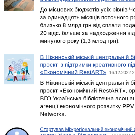
До місцевих бюджетів усіх рівнів Че
за одинадцять місяців поточного р
близько 8 млрд грн від сплати подат
20 відс. більше за надходження ві
минулого року (1,3 млрд грн).
В Ніжинській міській центральній б
проєкт із підтримки креативного п
«Економічний RestART»
16.12.2022 2
В Ніжинській міській центральній б
проєкт «Економічний RestART», ор
ВГО Українська бібліотечна асоціа
агенції економічного розвитку PP
Networks.
Стартував Міжрегіональний економічний 