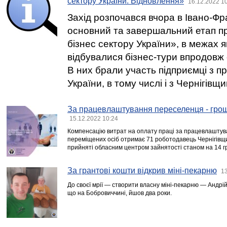
сектору України. Відновлення»
16.12.2022 1
Захід розпочався вчора в Івано-Фра
основний та завершальний етап п
бізнес сектору України», в межах я
відбувалися бізнес-тури впродовж 
В них брали участь підприємці з п
України, в тому числі і з Чернігівщи
За працевлаштування переселенця - гро
15.12.2022 10:24
Компенсацію витрат на оплату праці за працевлаштув
переміщених осіб отримає 71 роботодавець Чернігівщи
прийняті обласним центром зайнятості станом на 14 г
За грантові кошти відкрив міні-пекарню
13
До своєї мрії — створити власну міні-пекарню — Андрі
що на Бобровиччині, йшов два роки.