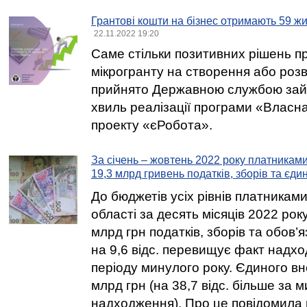
Грантові кошти на бізнес отримають 59 ж
22.11.2022 19:20
Саме стільки позитивних рішень п
мікрогранту на створення або розв
прийнято Державною службою зайн
хвиль реалізації програми «Власн
проекту «єРобота».
За січень – жовтень 2022 року платникам
19,3 млрд гривень податків, зборів та єди
До бюджетів усіх рівнів платниками
області за десять місяців 2022 рок
млрд грн податків, зборів та обов’
на 9,6 відс. перевищує факт надхо
періоду минулого року. Єдиного вн
млрд грн (на 38,7 відс. більше за м
надходження). Про це повідомила