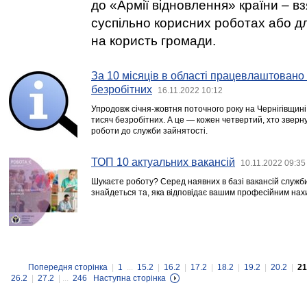
до «Армії відновлення» країни – вз
суспільно корисних роботах або дл
на користь громади.
За 10 місяців в області працевлаштовано 
безробітних
16.11.2022 10:12
Упродовж січня-жовтня поточного року на Чернігівщин
тисяч безробітних. А це — кожен четвертий, хто зверн
роботи до служби зайнятості.
ТОП 10 актуальних вакансій
10.11.2022 09:35
Шукаєте роботу? Серед наявних в базі вакансій служби
знайдеться та, яка відповідає вашим професійним нах
Попередня сторінка
|
1
...
15.2
|
16.2
|
17.2
|
18.2
|
19.2
|
20.2
|
21
26.2
|
27.2
| ...
246
Наступна сторінка