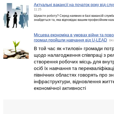
Актуальні вакансії на початок року від сл
11:25
Шукаєте роботу? Серед наявних в базі вакансій служби
знайдеться та, яка відповідає вашим професійним нах
Місцева економіка в умовах війни та пово
громад пройшли навчання від U-LEAD
04.
В той час як «тилові» громади по
щодо налагодження співпраці з ре
створення робочих місць для вну
осіб їх навчання та перекваліфікаці
північних областях говорять про 
інфраструктури, відновлення життє
економічної активності