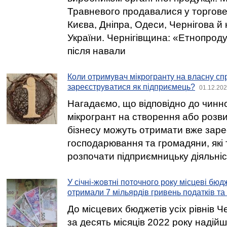
Травневого продавалися у торгов
Києва, Дніпра, Одеси, Чернігова й 
України. Чернігівщина: «Етнопрод
після навали
Коли отримувач мікрогранту на власну сп
зареєструватися як підприємець?
01.12.202
Нагадаємо, що відповідно до чинн
мікрогрант на створення або розв
бізнесу можуть отримати вже заре
господарювання та громадяни, які 
розпочати підприємницьку діяльніс
У січні-жовтні поточного року місцеві бю
отримали 7 мільярдів гривень податків та
До місцевих бюджетів усіх рівнів Че
за десять місяців 2022 року наді