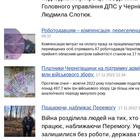
Головного управління ДПС у Черніг
Людмила Слотюк.
Роботодавцям – компенсація, переселенц
09:37
Компенсацію витрат на оплату праці за працевлаштув
переміщених осіб отримають 67 роботодавців Чернігів
прийняті обласним центром зайнятості станом на 17 
Платники Чернігівщини на підтримку армі
млн військового збору
17.11.2022 12:34
Протягом січня – жовтня 2022 року платниками податків
понад 497,7 млн грн військового збору. Це більш ніж н
аналогічного періоду минулого року.
Працюючи, наближає Перемогу
17.11.2022 
Війна розділила людей на тих, хто в
працює, наближаючи Перемогу. Укр
залишилися без роботи, держава 