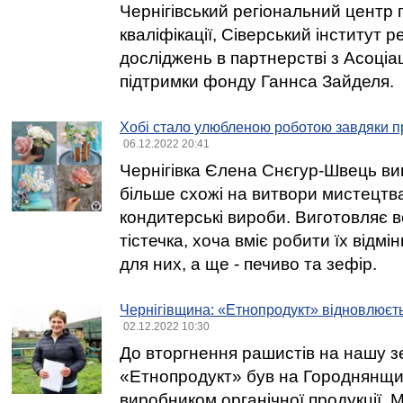
Чернігівський регіональний центр
кваліфікації, Сіверський інститут 
досліджень в партнерстві з Асоціац
підтримки фонду Ганнса Зайделя.
Хобі стало улюбленою роботою завдяки п
06.12.2022 20:41
Чернігівка Єлена Снєгур-Швець вип
більше схожі на витвори мистецтва
кондитерські вироби. Виготовляє в
тістечка, хоча вміє робити їх відмін
для них, а ще - печиво та зефір.
Чернігівщина: «Етнопродукт» відновлюєть
02.12.2022 10:30
До вторгнення рашистів на нашу 
«Етнопродукт» був на Городнянщи
виробником органічної продукції. 