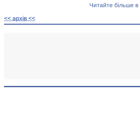
Читайте більше в 
<< архiв <<