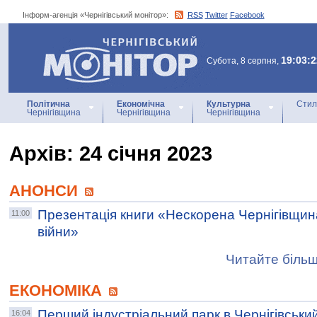
Інформ-агенція «Чернігівський монітор»:
RSS
Twitter
Facebook
Інформ-агенція
«Чернігівський монітор»
19:03:2
Субота, 8 серпня,
Політична
Економічна
Культурна
Стил
Чернігівщина
Чернігівщина
Чернігівщина
Архiв: 24 січня 2023
АНОНСИ
Презентація книги «Нескорена Чернігівщина:
11:00
війни»
Читайте більш
ЕКОНОМІКА
Перший індустріальний парк в Чернігівськи
16:04