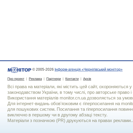
© 2005-2026
Інформ-агенція «Чернігівський монітор»
Про проект
|
Реклама
|
Партнери
|
Контакти
|
Архів
Всі права на матеріали, які містить цей сайт, охороняються у 
законодавством України, в тому числі, про авторське право і 
Використання матерiалiв monitor.cn.ua дозволяється за умов
Для iнтернет-видань обов'язковим є гiперпосилання на monito
для пошукових систем. Посилання та гіперпосилання повинні
виключно в першому чи в другому абзаці тексту.
Матеріали з позначкою (PR) друкуються на правах реклами..