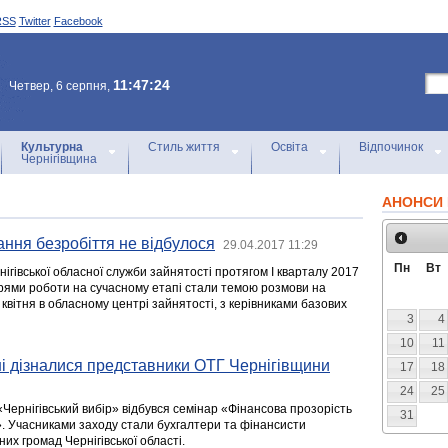
RSS
Twitter
Facebook
11:47:24
Четвер, 6 серпня,
Культурна
Стиль життя
Освіта
Відпочинок
Чернігівщина
АНОНСИ 
ання безробіття не відбулося
29.04.2017 11:29
Пн
Вт
нігівської обласної служби зайнятості протягом І кварталу 2017
прями роботи на сучасному етапі стали темою розмови на
 квітня в обласному центрі зайнятості, з керівниками базових
3
4
10
11
і дізналися представники ОТГ Чернігівщини
17
18
24
25
 «Чернігівський вибір» відбувся семінар «Фінансова прозорість
31
. Учасниками заходу стали бухгалтери та фінансисти
их громад Чернігівської області.