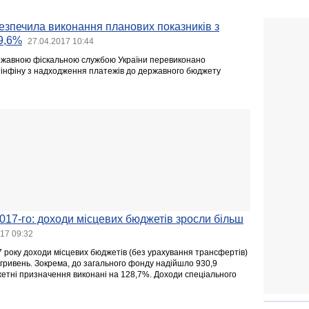
езпечила виконання планових показників з
9,6%
27.04.2017 10:44
ержавною фіскальною службою України перевиконано
Мінфіну з надходження платежів до державного бюджету
17-го: доходи місцевих бюджетів зросли більш
17 09:32
7 року доходи місцевих бюджетів (без урахування трансфертів)
 гривень. Зокрема, до загального фонду надійшло 930,9
жетні призначення виконані на 128,7%. Доходи спеціального