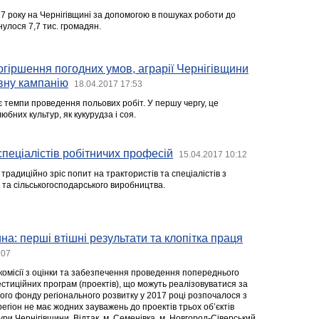
17 року на Чернігівщині за допомогою в пошуках роботи до
улося 7,7 тис. громадян.
гіршення погодних умов, аграрії Чернігівщини
вну кампанію
18.04.2017 17:53
 темпи проведення польових робіт. У першу чергу, це
юбних культур, як кукурудза і соя.
спеціалістів робітничих професій
15.04.2017 10:12
 традиційно зріс попит на трактористів та спеціалістів з
 та сільськогосподарського виробництва.
на: перші втішні результати та клопітка праця
:07
комісії з оцінки та забезпечення проведення попереднього
естиційних програм (проектів), що можуть реалізовуватися за
ого фонду регіонального розвитку у 2017 році розпочалося з
гіон не має жодних зауважень до проектів трьох об’єктів
ри Чернігівщини. Відтак, м. Семенівка, м. Новгород-Сіверський