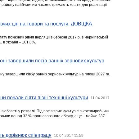
го району найближчим часом отримають кошти для реалізації
вчих цін на товари та послуги. ДОВІДКА
ту показник рівня інфляції в березні 2017 р. в Чернігівський
, в Україні – 101,8%.
оні завершили посів ранніх зернових культур
ону завершили сівбу ранніх зернових культур на площі 2027 га.
ни почали сіяти пізні технічні культури
11.04.2017
в області у розпалі. Під посів ярих культур сільгоспвиробники
товили понад 32 % прогнозованого обсягу, а це – майже 287
ть дорівнює співпраця
10.04.2017 11:59