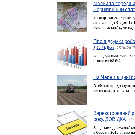
Малий та середній 
Чернігівщини спла
У І кварталі 2017 року 
сплачено до бюджетів Ч
відс. загальної суми на
Про підсумки робо
ДОВІДКА
25.04.2017
За підсумками січня–бер
становив 93,8%.
На Чернігівщині п
В області продовжуєтьс
тисяч гектарів ярини – 
Зареєстрований ри
року. ДОВІДКА
24.
За даними державної сл
в березні 2017 р. зменш