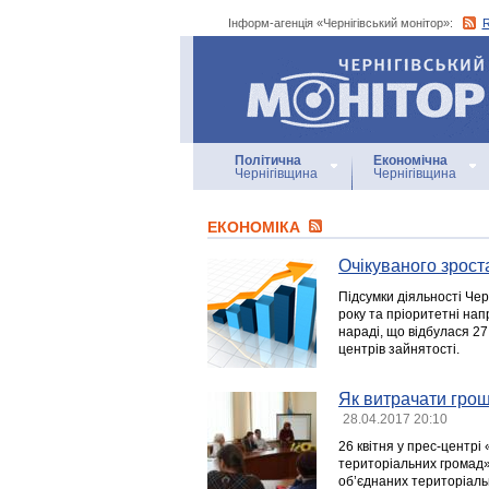
Інформ-агенція «Чернігівський монітор»:
Інформ-агенція
«Чернігівський монітор»
Політична
Економічна
Чернігівщина
Чернігівщина
ЕКОНОМІКА
Очікуваного зрост
Підсумки діяльності Чер
року та пріоритетні на
нараді, що відбулася 27
центрів зайнятості.
Як витрачати грош
28.04.2017 20:10
26 квітня у прес-центрі
територіальних громад»
об’єднаних територіальн