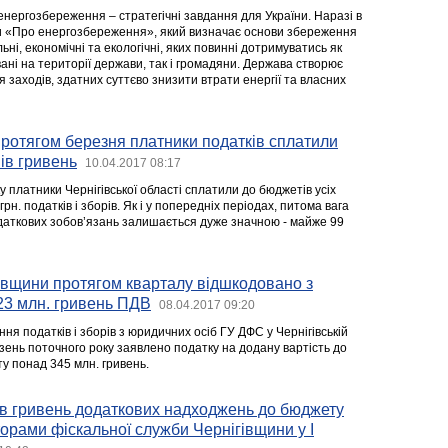
енергозбереження – стратегічні завдання для України. Наразі в
їни «Про енергозбереження», який визначає основи збереження
ьні, економічні та екологічні, яких повинні дотримуватись як
ані на території держави, так і громадяни. Держава створює
заходів, здатних суттєво знизити втрати енергії та власних
ротягом березня платники податків сплатили
ів гривень
10.04.2017 08:17
у платники Чернігівської області сплатили до бюджетів усіх
 грн. податків і зборів. Як і у попередніх періодах, питома вага
даткових зобов’язань залишається дуже значною - майже 99
івщини протягом кварталу відшкодовано з
23 млн. гривень ПДВ
08.04.2017 09:20
ня податків і зборів з юридичних осіб ГУ ДФС у Чернігівській
резень поточного року заявлено податку на додану вартість до
у понад 345 млн. гривень.
ів гривень додаткових надходжень до бюджету
орами фіскальної служби Чернігівщини у І