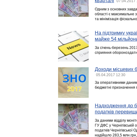
кварталі
07.04.2017 
Одним з основних завдан
області є максимальне з
та мінімізація фіскально
На підтримку укра
майже 54 мільйон
За січень-березень 2017
сприяння обороноздатнос
Доходи місцевих б
05.04.2017 12:30
За оперативними даними
бюджетні призначення п
Надходження до бю
податків перевищи
За даними відділу моніто
ГУ ДФС у Чернігівській 
податків Чернігівської
надійшло 283,5 млн.грн