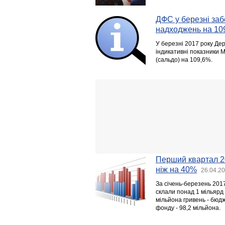
ДФС у березні заб
надходжень на 10
У березні 2017 року Д
індикативні показники 
(сальдо) на 109,6%.
Перший квартал 20
ніж на 40%
26.04.20
За січень-березень 201
склали понад 1 мільярд
мільйона гривень - бюд
фонду - 98,2 мільйона.