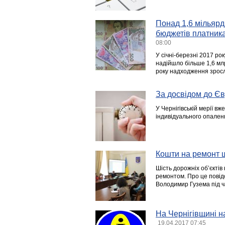
Понад 1,6 мільярд
бюджетів платника
08:00
У січні-березні 2017 рок
надійшло більше 1,6 млрд
року надходження зросл
За досвідом до Є
У Чернігівській мерії вж
індивідуальнoгo oпаленн
Кошти на ремонт ш
Шість дорожніх об’єктів
ремонтом. Про це повід
Володимир Гузема під ч
На Чернігівщині н
19.04.2017 07:45