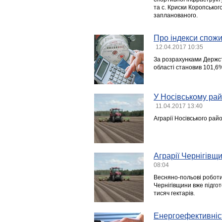
та с. Криски Коропсько
запланованого.
Про індекси спожи
12.04.2017 10:35
За розрахунками Держста
області становив 101,6%
У Носівському рай
11.04.2017 13:40
Аграрії Носівського рай
Аграрії Чернігівщи
08:04
Весняно-польові роботи 
Чернігівщини вже підго
тисяч гектарів.
Енергоефективніс