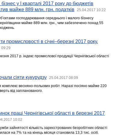
бізнес у І кварталі 2017 року до бюджетів
тив майже 889 млн. грн. податків
25.04.2017 10:22
суб’єктами господарювання середнього і малого бізнесу
ернігівщини майже 889 млн. грн., чим забезпечено понад 55
дходжень.
ти промисловості в січні–березні 2017 року.
 09:29
езня 2017 р. індекс промислової продукції Чернігівської області
очали сіяти кукурудзу
25.04.2017 08:09
я комплекс весняно-польових робіт. Наразі посіяно майже 220
чверть від запланованого.
нок праці Чернігівської області в березні 2017
04.2017 10:02
ужби зайнятості кількість зареєстрованих безробітних області
илася на 7% та на кінець місяця становила 13,3 тис. осіб.