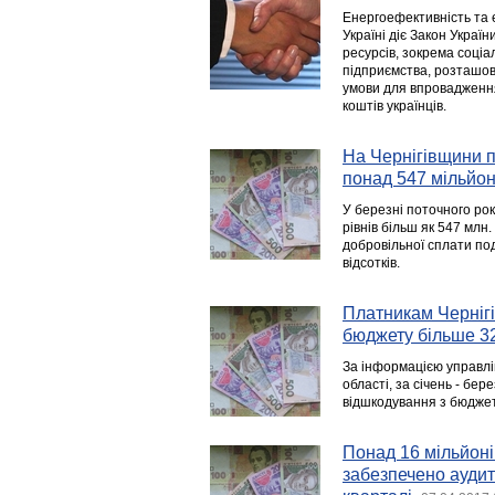
Енергоефективність та 
Україні діє Закон Укра
ресурсів, зокрема соціал
підприємства, розташов
умови для впровадження 
коштів українців.
На Чернігівщини п
понад 547 мільйон
У березні поточного рок
рівнів більш як 547 млн.
добровільної сплати по
відсотків.
Платникам Черніг
бюджету більше 3
За інформацією управлін
області, за січень - бе
відшкодування з бюджет
Понад 16 мільйон
забезпечено аудит