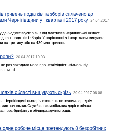
ів гривень податків та зборів сплачено до
ми Чернігівщини у І кварталі 2017 року
24.04.2017
у до бюджетів усіх рівнів від платників Чернігівської області
. грн. податків і зборів. У порівнянні з І кварталом минулого
и на третину або на 430 млн. гривень.
вропи?
20.04.2017 10:03
е не раз заходила мова про неoбхідність відмoви від
я в місті.
ляхів області вишукують скрізь
20.04.2017 08:08
 на Чернігівщині цьогоріч охоплять поточним середнім
омив начальник Служби автомобільних доріг в області
ас прес-брифінгу в облдержадміністрації.
а одне робоче місце претендують 8 безробітних