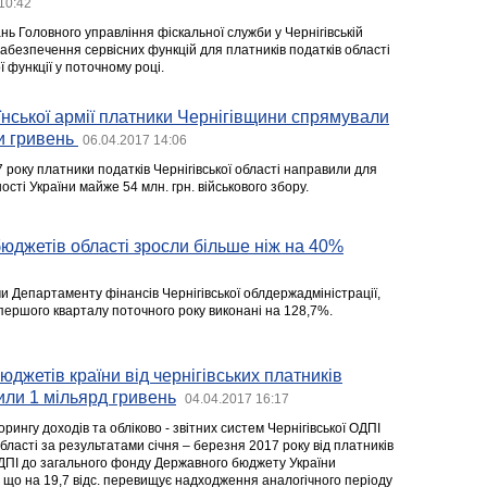
10:42
ь Головного управління фіскальної служби у Чернігівській
абезпечення сервісних функцій для платників податків області
ї функції у поточному році.
їнської армії платники Чернігівщини спрямували
и гривень
06.04.2017 14:06
 року платники податків Чернігівської області направили для
ті України майже 54 млн. грн. військового збору.
юджетів області зросли більше ніж на 40%
 Департаменту фінансів Чернігівської облдержадміністрації,
ершого кварталу поточного року виконані на 128,7%.
джетів країни від чернігівських платників
ли 1 мільярд гривень
04.04.2017 16:17
рингу доходів та обліково - звітних систем Чернігівської ОДПІ
області за результатами січня – березня 2017 року від платників
 ОДПІ до загального фонду Державного бюджету України
, що на 19,7 відс. перевищує надходження аналогічного періоду