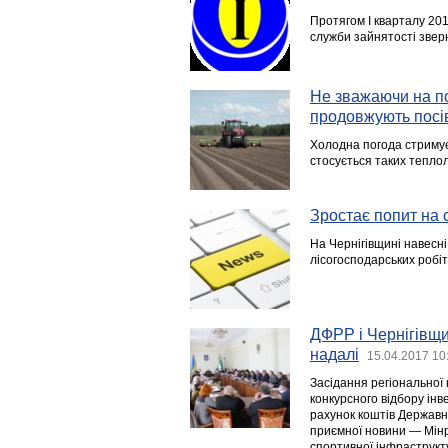
Протягом І кварталу 20
служби зайнятості зверн
Не зважаючи на по
продовжують посі
Холодна погода стримує
стосується таких теплол
Зростає попит на 
На Чернігівщині навесні
лісогосподарських робіт
ДФРР і Чернігівщи
надалі
15.04.2017 10
Засідання регіональної 
конкурсного відбору інв
рахунок коштів Державн
приємної новини — Мінре
спортивної інфраструкту