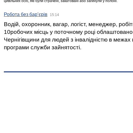
цивільних осіб, які були страчені, закатовані або загинули у полоні.
Робота без бар’єрів
15:14
Водій, охоронник, вагар, логіст, менеджер, робі
10робочих місць у поточному році облаштован
Чернігівщини для людей з інвалідністю в межах
програми служби зайнятості.