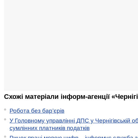
Схожі матеріали інформ-агенції «Черніг
Робота без бар’єрів
У Головному управлінні ДПС у Чернігівській о
сумлінних платників податків
Ринок праці мовою цифр – інформує служба з