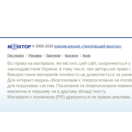
© 2005-2026
Інформ-агенція «Чернігівський монітор»
Про проект
|
Реклама
|
Партнери
|
Контакти
|
Архів
Всі права на матеріали, які містить цей сайт, охороняються у 
законодавством України, в тому числі, про авторське право і 
Використання матерiалiв monitor.cn.ua дозволяється за умов
Для iнтернет-видань обов'язковим є гiперпосилання на monito
для пошукових систем. Посилання та гіперпосилання повинні
виключно в першому чи в другому абзаці тексту.
Матеріали з позначкою (PR) друкуються на правах реклами..