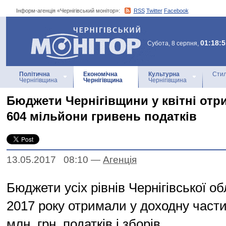
Інформ-агенція «Чернігівський монітор»:
RSS
Twitter
Facebook
Інформ-агенція
«Чернігівський монітор»
01:18:5
Субота, 8 серпня,
Політична
Економічна
Культурна
Стил
Чернігівщина
Чернігівщина
Чернігівщина
Бюджети Чернігівщини у квітні отр
604 мільйони гривень податків
13.05.2017 08:10
—
Агенцiя
Бюджети усіх рівнів Чернігівської обл
2017 року отримали у доходну част
млн. грн. податків і зборів.