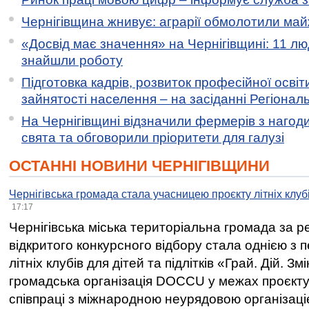
Чернігівщина жнивує: аграрії обмолотили майж
«Досвід має значення» на Чернігівщині: 11 лю
знайшли роботу
Підготовка кадрів, розвиток професійної освіт
зайнятості населення – на засіданні Регіонал
На Чернігівщині відзначили фермерів з нагод
свята та обговорили пріоритети для галузі
ОСТАННІ НОВИНИ ЧЕРНІГІВЩИНИ
Чернігівська громада стала учасницею проєкту літніх клуб
17:17
Чернігівська міська територіальна громада за 
відкритого конкурсного відбору стала однією з
літніх клубів для дітей та підлітків «Грай. Дій. З
громадська організація DOCCU у межах проєкту 
співпраці з міжнародною неурядовою організаціє