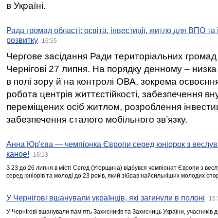
в Україні.
Рада громад області: освіта, інвестиції, житло для ВПО та
розвитку
16:55
Чергове засідання Ради територіальних громад 
Чернігові 27 липня. На порядку денному – низка
в полі зору й на контролі ОВА, зокрема освоєння
робота центрів життєстійкості, забезпечення вн
переміщених осіб житлом, розроблення інвестиц
забезпечення сталого мобільного зв’язку.
Анна Юр'єва — чемпіонка Європи серед юніорок з веслув
каное!
16:13
З 23 до 26 липня в місті Сегед (Угорщина) відбувся чемпіонат Європи з вес
серед юніорів та молоді до 23 років, який зібрав найсильніших молодих спо
У Чернігові вшанували українців, які загинули в полоні
15:
У Чернігові вшанували пам’ять Захисників та Захисниць України, учасників