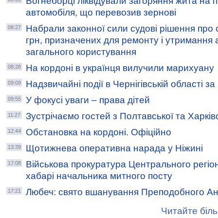
Вогнеборці ліквідували загоряння жита на 
автомобіля, що перевозив зернові
Набрали законної сили судові рішення про 
08:27
грн, призначених для ремонту і утримання 
загального користування
На кордоні в українця вилучили марихуану
08:28
Надзвичайні події в Чернігівській області з
09:09
У фокусі уваги – права дітей
09:55
Зустрічаємо гостей з Полтавської та Харків
11:27
Обстановка на кордоні. Офіційно
12:44
Щотижнева оперативна нарада у Ніжині
13:39
Військова прокуратура Центрального регіо
17:08
хабарі начальника митного посту
Любеч: свято вшанування Преподобного Ан
17:21
Читайте біль