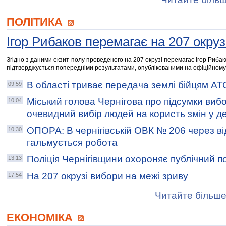
ПОЛІТИКА
Ігор Рибаков перемагає на 207 окруз
Згідно з даними екзит-полу проведеного на 207 окрузі перемагає Ігор Рибак
підтверджується попередніми результатами, опублікованими на офіційному
В області триває передача землі бійцям А
09:59
Міський голова Чернігова про підсумки вибо
10:04
очевидний вибір людей на користь змін у д
ОПОРА: В чернігівській ОВК № 206 через ві
10:30
гальмується робота
Поліція Чернігівщини охороняє публічний 
13:13
На 207 окрузі вибори на межі зриву
17:54
Читайте більше
ЕКОНОМІКА