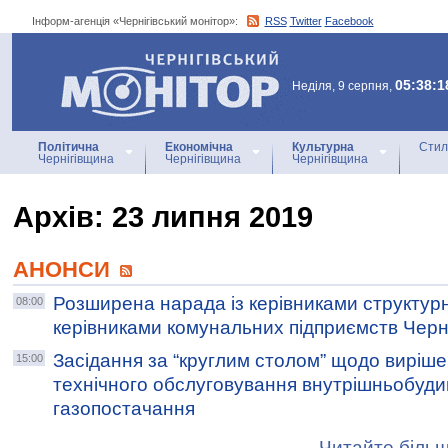
Інформ-агенція «Чернігівський монітор»:
RSS
Twitter
Facebook
Інформ-агенція
«Чернігівський монітор»
05:38:1
Неділя, 9 серпня,
Політична
Економічна
Культурна
Стил
Чернігівщина
Чернігівщина
Чернігівщина
Архiв: 23 липня 2019
АНОНСИ
Розширена нарада із керівниками структурн
08:00
керівниками комунальних підприємств Черніг
Засідання за “круглим столом” щодо виріш
15:00
технічного обслуговування внутрішньобуд
газопостачання
Читайте більш