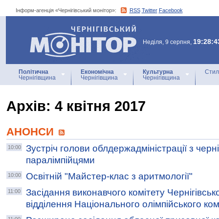
Інформ-агенція «Чернігівський монітор»:
RSS
Twitter
Facebook
Інформ-агенція
«Чернігівський монітор»
19:28:4
Неділя, 9 серпня,
Політична
Економічна
Культурна
Стил
Чернігівщина
Чернігівщина
Чернігівщина
Архiв: 4 квітня 2017
АНОНСИ
Зустріч голови облдержадміністрації з черн
10:00
паралімпійцями
Освітній "Майстер-клас з аритмології"
10:00
Засідання виконавчого комітету Чернігівськ
11:00
відділення Національного олімпійського ком