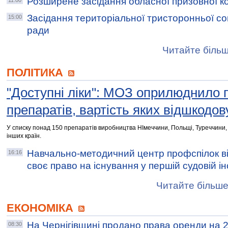
Розширене засідання обласної призовної ко
11:00
Засідання територіальної тристоронньої со
15:00
ради
Читайте більш
ПОЛІТИКА
"Доступні ліки": МОЗ оприлюднило 
препаратів, вартість яких відшкодо
У списку понад 150 препаратів виробництва НІмеччини, Польщі, Туреччини, І
інших країн.
Навчально-методичний центр профспілок в
16:16
своє право на існування у першій судовій ін
Читайте більше
ЕКОНОМІКА
На Чернігівщині продано права оренди на 
08:30