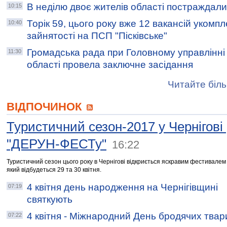
В неділю двоє жителів області постраждали 
10:15
Торік 59, цього року вже 12 вакансій укомп
10:40
зайнятості на ПСП "Пісківське"
Громадська рада при Головному управлінні 
11:30
області провела заключне засідання
Читайте біль
ВІДПОЧИНОК
Туристичний сезон-2017 у Чернігові
"ДЕРУН-ФЕСТу"
16:22
Туристичний сезон цього року в Чернігові відкриється яскравим фестивалем 
який відбудеться 29 та 30 квітня.
4 квітня день народження на Чернігівщині
07:19
святкують
4 квітня - Міжнародний День бродячих твар
07:22