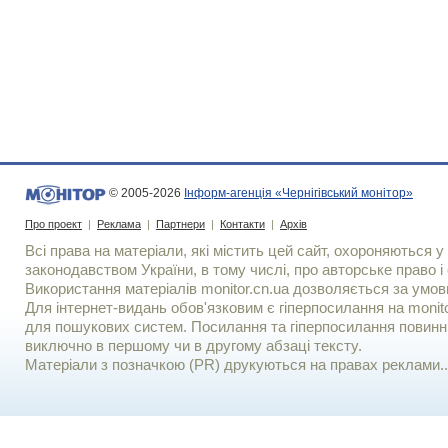
© 2005-2026
Інформ-агенція «Чернігівський монітор»
Про проект
|
Реклама
|
Партнери
|
Контакти
|
Архів
Всі права на матеріали, які містить цей сайт, охороняються у 
законодавством України, в тому числі, про авторське право і 
Використання матерiалiв monitor.cn.ua дозволяється за умов
Для iнтернет-видань обов'язковим є гiперпосилання на monito
для пошукових систем. Посилання та гіперпосилання повинні
виключно в першому чи в другому абзаці тексту.
Матеріали з позначкою (PR) друкуються на правах реклами..