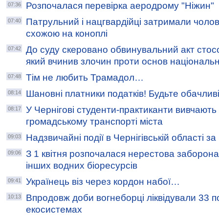
Розпочалася перевірка аеродрому "Ніжин"
07:36
Патрульний і нацгвардійці затримали чолов
07:40
схожою на коноплі
До суду скеровано обвинувальний акт стос
07:42
який вчинив злочин проти основ національн
Тім не любить Трамадол…
07:48
Шановні платники податків! Будьте обачливі
08:14
У Чернігові студенти-практиканти вивчають
08:17
громадському транспорті міста
Надзвичайні події в Чернігівській області з
09:03
З 1 квітня розпочалася нерестова заборона
09:06
інших водних біоресурсів
Українець віз через кордон набої…
09:41
Впродовж доби вогнеборці ліквідували 33 
10:13
екосистемах