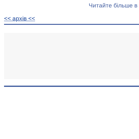
Читайте більше в 
<< архiв <<