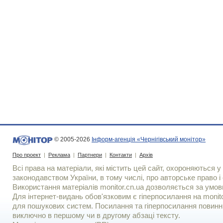
© 2005-2026
Інформ-агенція «Чернігівський монітор»
Про проект
|
Реклама
|
Партнери
|
Контакти
|
Архів
Всі права на матеріали, які містить цей сайт, охороняються у 
законодавством України, в тому числі, про авторське право і 
Використання матерiалiв monitor.cn.ua дозволяється за умов
Для iнтернет-видань обов'язковим є гiперпосилання на monito
для пошукових систем. Посилання та гіперпосилання повинні
виключно в першому чи в другому абзаці тексту.