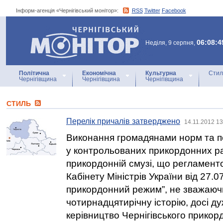
Інформ-агенція «Чернігівський монітор»:
RSS
Twitter
Facebook
Інформ-агенція
«Чернігівський монітор»
06:08:4
Неділя, 9 серпня,
Політична
Економічна
Культурна
Стил
Чернігівщина
Чернігівщина
Чернігівщина
СТИЛЬ
Перелік причалів затверджено
14.11.2012 13
Виконання громадянами норм та п
у контрольованих прикордонних р
прикордонній смузі, що регламен
Кабінету Міністрів України від 27.0
прикордонний режим”, не зважаюч
чотирнадцятирічну історію, досі д
керівництво Чернігівського прикор