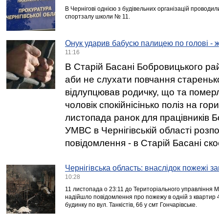
В Чернігові однією з будівельних організацій проводи
спортзалу школи № 11.
Онук ударив бабусю палицею по голові - 
11:16
В Старій Басані Бобровицького рай
аби не слухати повчання старенько
відлупцював родичку, що та померл
чоловік спокійнісінько поліз на гор
листопада ранок для працівників 
УМВС в Чернігівській області розп
повідомлення - в Старій Басані ск
Чернігівська область: внаслідок пожежі за
10:28
11 листопада о 23:11 до Територіального управління МН
надійшло повідомлення про пожежу в одній з квартир 
будинку по вул. Танкістів, 66 у смт Гончарівське.