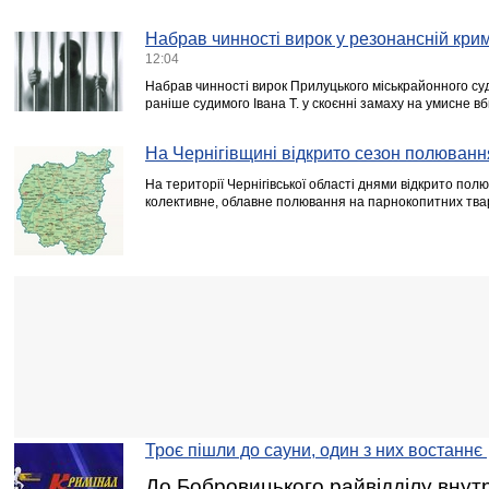
Набрав чинності вирок у резонансній крим
12:04
Набрав чинності вирок Прилуцького міськрайонного су
раніше судимого Івана Т. у скоєнні замаху на умисне в
На Чернігівщині відкрито сезон полюванн
На території Чернігівської області днями відкрито полю
колективне, облавне полювання на парнокопитних тва
Троє пішли до сауни, один з них востаннє
До Бобровицького райвідділу внутр