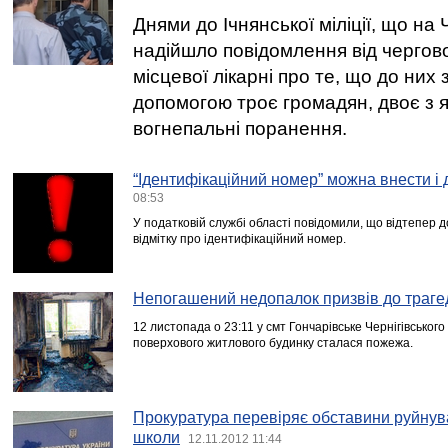
Днями до Ічнянської міліції, що на 
надійшло повідомлення від чергов
місцевої лікарні про те, що до них
допомогою троє громадян, двоє з 
вогнепальні поранення.
“Ідентифікаційний номер” можна внести і 
08:53
У податковій службі області повідомили, що відтепер 
відмітку про ідентифікаційний номер.
Непогашений недопалок призвів до трагед
12 листопада о 23:11 у смт Гончарівське Чернігівського
поверхового житлового будинку сталася пожежа.
Прокуратура перевіряє обставини руйнув
школи
12.11.2012 11:44