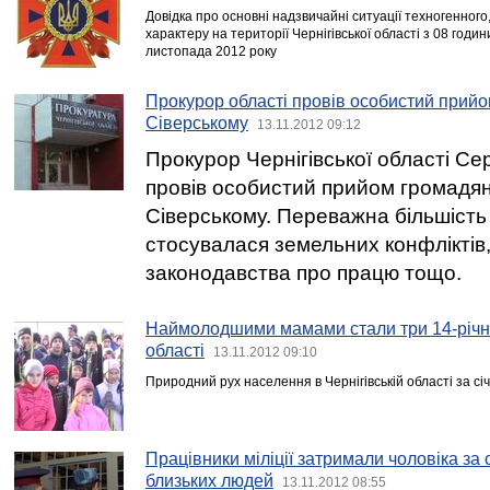
Довідка про основні надзвичайні ситуації техногенного
характеру на території Чернігівської області з 08 годи
листопада 2012 року
Прокурор області провів особистий прийо
Сіверському
13.11.2012 09:12
Прокурор Чернігівської області Се
провів особистий прийом громадян 
Сіверському. Переважна більшість
стосувалася земельних конфліктів
законодавства про працю тощо.
Наймолодшими мамами стали три 14-річні 
області
13.11.2012 09:10
Природний рух населення в Чернігівській області за сі
Працівники міліції затримали чоловіка за
близьких людей
13.11.2012 08:55