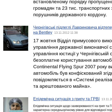
встановленому порядку пропущено
громадян та 23 тис. транспортних 
порушників державного кордону.
Чернігівські підлеглі Лавриновича відтепе
на Bentley
13.11.2012 11:38
17 жовтня Відділ примусового вик
управління державної виконавчої 
управління юстиції у Чернігівській
безоплатне користування автомобі
Continental Flying Spur 2007 року 
автомобіль був конфіскований згід
повідомляється в «Системі реаліза
та арештованого майна».
Епідемічна ситуація з грипу та ГРВІ
13.11.2
Епідемічна ситуація щодо захворюваності на грип та ГРВІ
характерна середньорічному рівню для відповідної пор