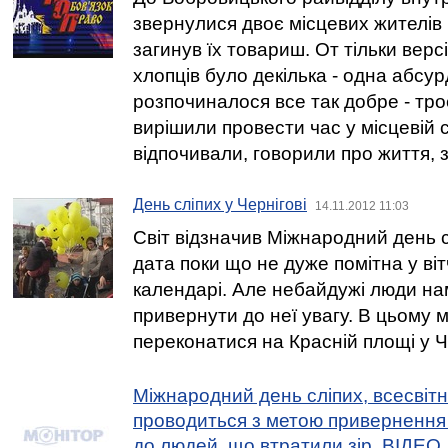
звернулися двоє місцевих жителів 
загинув їх товариш. От тільки версі
хлопців було декілька - одна абсур
розпочиналося все так добре - тро
вирішили провести час у місцевій с
відпочивали, говорили про життя, з
День сліпих у Чернігові
14.11.2012 11:03
Світ відзначив Міжнародний день с
дата поки що не дуже помітна у ві
календарі. Але небайдужі люди н
привернути до неї увагу. В цьому 
переконатися на Красній площі у Че
Міжнародний день сліпих, всесвітн
проводиться з метою привернення 
до людей, що втратили зір. ВІДЕО