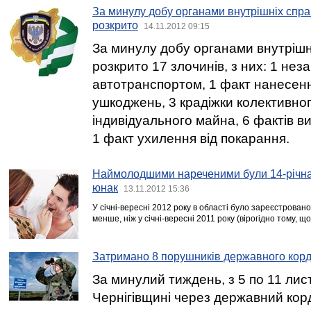
За минулу добу органами внутрішніх справ
розкрито
14.11.2012 09:15
За минулу добу органами внутрішн
розкрито 17 злочинів, з них: 1 нез
автотранспортом, 1 факт нанесенн
ушкоджень, 3 крадіжки колективног
індивідуального майна, 6 фактів в
1 факт ухилення від покарання.
Наймолодшими нареченими були 14-річна 
юнак
13.11.2012 15:36
У січні-вересні 2012 року в області було зареєстрова
менше, ніж у січні-вересні 2011 року (вірогідно тому, що
Затримано 8 порушників державного кор
За минулий тиждень, з 5 по 11 лис
Чернігівщині через державний кор