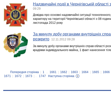
Надзвичайні події в Чернігівській області
09:29
Довідка про основні надзвичайні ситуації техногенного
характеру на території Чернігівської області з 08 годи
листопада 2012 року
За минулу добу органами внутрішніх справ
розкрито
12.11.2012 09:28
За минулу добу органами внутрішніх справ області розкр
крадіжки індивідуального майна, 1 факт нанесення ті
Попередня сторінка
|
1
...
1661
|
1662
|
1663
|
1664
|
1665
|
1666
1671
|
1672
|
1673
| ...
1747
Наступна сторінка