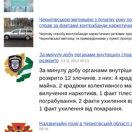
Чернігівською митницею з початку року п
справ за фактами контрабанди наркотичн
Чергову спробу контрабанди наркотичних речовин при
Чернігівської митниці та прикордонники у пункті пропус
За минулу добу органами внутрішніх справ
розкрито
13.11.2012 09:23
За минулу добу органами внутрішн
розкрито 12 злочинів, з них: 4 кра
майна, 2 крадіжки колективного ма
вилучення наркотиків, 1 факт тіле
пограбування, 2 факти ухилення ві
1 факт ухилення від покарання.
Надзвичайні події в Чернігівській області
09:19