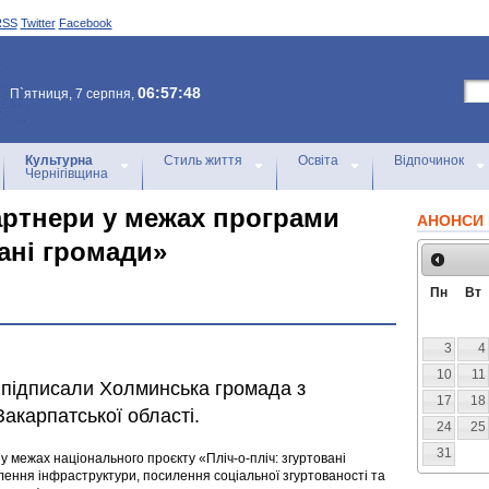
RSS
Twitter
Facebook
06:57:48
П`ятниця, 7 серпня,
Культурна
Стиль життя
Освіта
Відпочинок
Чернігівщина
артнери у межах програми
АНОНСИ 
вані громади»
Пн
Вт
3
4
10
11
підписали Холминська громада з
17
18
Закарпатської області.
24
25
31
 межах національного проєкту «Пліч-о-пліч: згуртовані
лення інфраструктури, посилення соціальної згуртованості та