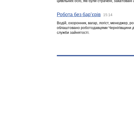
цивільних осіб, які були страчені, закатовані
Робота без бар’єрів
15:14
Водій, охоронник, вагар, логіст, менеджер, 
облаштовано роботодавцями Чернігівщини дл
служби зайнятості.