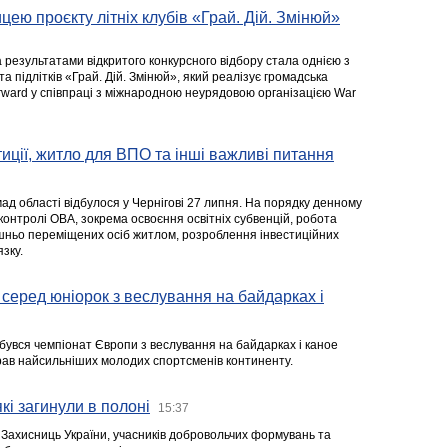
цею проєкту літніх клубів «Грай. Дій. Змінюй»
а результатами відкритого конкурсного відбору стала однією з
та підлітків «Грай. Дій. Змінюй», який реалізує громадська
rward у співпраці з міжнародною неурядовою організацією War
стиції, житло для ВПО та інші важливі питання
ад області відбулося у Чернігові 27 липня. На порядку денному
 контролі ОВА, зокрема освоєння освітніх субвенцій, робота
ішньо переміщених осіб житлом, розроблення інвестиційних
зку.
серед юніорок з веслування на байдарках і
ідбувся чемпіонат Європи з веслування на байдарках і каное
ібрав найсильніших молодих спортсменів континенту.
кі загинули в полоні
15:37
а Захисниць України, учасників добровольчих формувань та