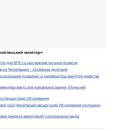
рнігівський монітор»
житло для ВПО та інші важливі питання розвитку
ом на Чернігівщині – латвійська делегація
 Козелецькою громадою та парафією Еш-кам-Рідлі графства
комендуватимуть для присвоєння звання «Почесний
сії міської ради VIII скликання
вої) сесії Чернігівської міської ради VIII скликання оголошено
новне джерело маніпуляцій у регіональних медіа