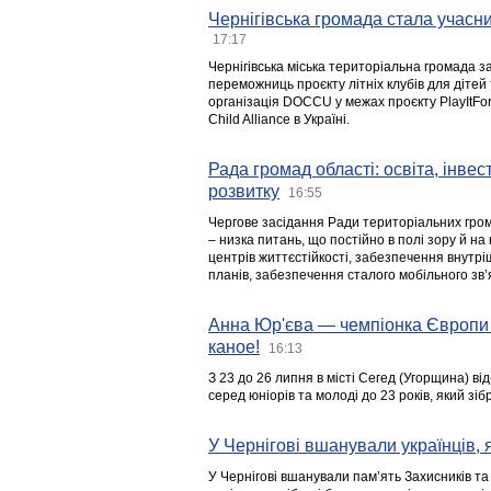
Чернігівська громада стала учасни
17:17
Чернігівська міська територіальна громада з
переможниць проєкту літніх клубів для дітей 
організація DOCCU у межах проєкту PlayItFo
Child Alliance в Україні.
Рада громад області: освіта, інве
розвитку
16:55
Чергове засідання Ради територіальних гром
– низка питань, що постійно в полі зору й на
центрів життєстійкості, забезпечення внутр
планів, забезпечення сталого мобільного зв’я
Анна Юр'єва — чемпіонка Європи 
каное!
16:13
З 23 до 26 липня в місті Сегед (Угорщина) в
серед юніорів та молоді до 23 років, який з
У Чернігові вшанували українців, я
У Чернігові вшанували пам’ять Захисників т