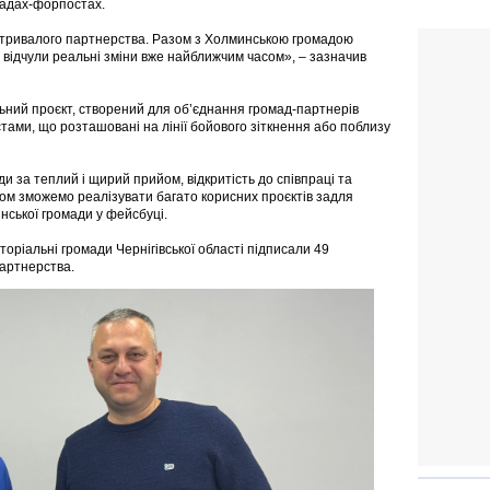
омадах-форпостах.
тривалого партнерства. Разом з Холминською громадою
відчули реальні зміни вже найближчим часом», – зазначив
льний проєкт, створений для об’єднання громад-партнерів
тами, що розташовані на лінії бойового зіткнення або поблизу
 за теплий і щирий прийом, відкритість до співпраці та
зом зможемо реалізувати багато корисних проєктів задля
нської громади у фейсбуці.
оріальні громади Чернігівської області підписали 49
партнерства.