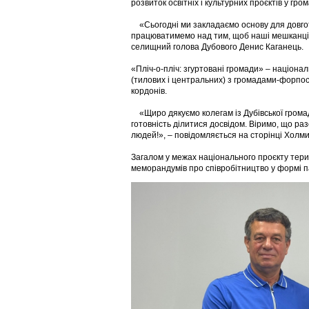
розвиток освітніх і культурних проєктів у гр
«Сьогодні ми закладаємо основу для довго
працюватимемо над тим, щоб наші мешканці 
селищний голова Дубового Денис Каганець.
«Пліч-о-пліч: згуртовані громади» – націона
(тилових і центральних) з громадами-форпос
кордонів.
«Щиро дякуємо колегам із Дубівської громади
готовність ділитися досвідом. Віримо, що ра
людей!», – повідомляється на сторінці Холми
Загалом у межах національного проєкту терит
меморандумів про співробітництво у формі 