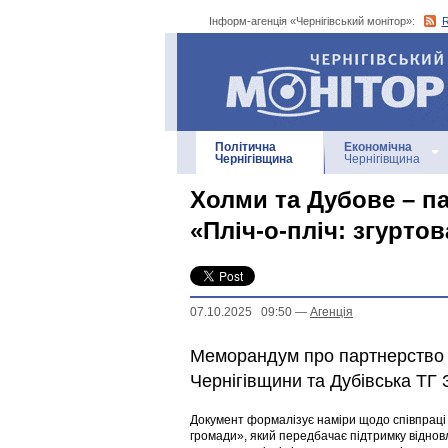
Інформ-агенція «Чернігівський монітор»:
Інформ-агенція
«Чернігівський монітор»
Політична
Економічна
Чернігівщина
Чернігівщина
Холми та Дубове – п
«Пліч-о-пліч: згурто
07.10.2025 09:50
—
Агенцiя
Меморандум про партнерство 
Чернігівщини та Дубівська ТГ 
Документ формалізує наміри щодо співпраці у
громади», який передбачає підтримку віднов