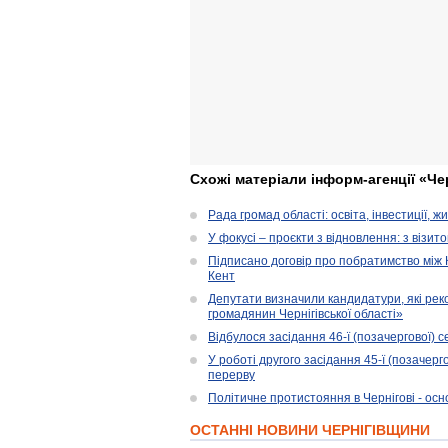
Схожі матеріали інформ-агенції «Че
Рада громад області: освіта, інвестиції, 
У фокусі – проєкти з відновлення: з візит
Підписано договір про побратимство між
Кент
Депутати визначили кандидатури, які ре
громадянин Чернігівської області»
Відбулося засідання 46-ї (позачергової) се
У роботі другого засідання 45-ї (позачерго
перерву
Політичне протистояння в Чернігові - ос
ОСТАННІ НОВИНИ ЧЕРНІГІВЩИНИ