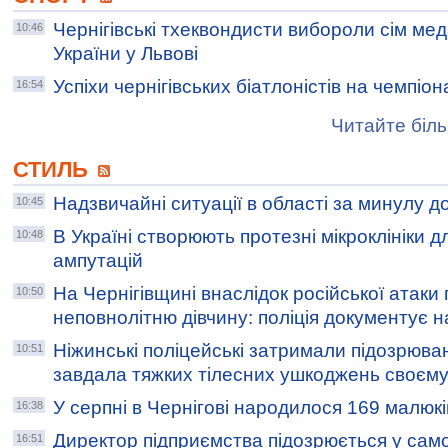
Чернігівські тхеквондисти вибороли сім ме
10:46
України у Львові
Успіхи чернігівських біатлоністів на чемпіон
16:54
Читайте біль
СТИЛЬ
Надзвичайні ситуації в області за минулу д
10:45
В Україні створюють протезні мікроклініки дл
10:48
ампутацій
На Чернігівщині внаслідок російської атаки
10:50
неповнолітню дівчину: поліція документує н
Ніжинські поліцейські затримали підозрюва
10:51
завдала тяжких тілесних ушкоджень своєм
У серпні в Чернігові народилося 169 малюкі
16:38
Директор підприємства підозрюється у само
16:51