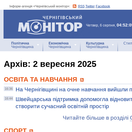
Інформ-агенція «Чернігівський монітор»:
RSS
Twitter
Facebook
Інформ-агенція
«Чернігівський монітор»
04:52:0
Четвер, 6 серпня,
Політична
Економічна
Культурна
Стил
Чернігівщина
Чернігівщина
Чернігівщина
Архiв: 2 вересня 2025
ОСВІТА ТА НАВЧАННЯ
На Чернігівщині на очне навчання вийшли 
16:36
Швейцарська підтримка допомогла відновит
16:44
створити сучасний освітній простір
Читайте більше в розділі
СПОРТ